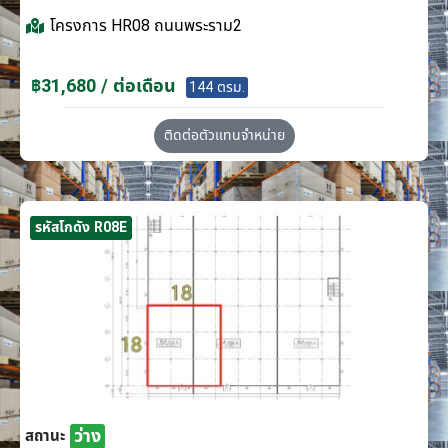
โครงการ
HR08 ถนนพระราม2
฿31,680 / ต่อเดือน
144 ตรม.
ติดต่อตัวแทนจำหน่าย
รหัสโกดัง R08E
ว่าง
สถานะ