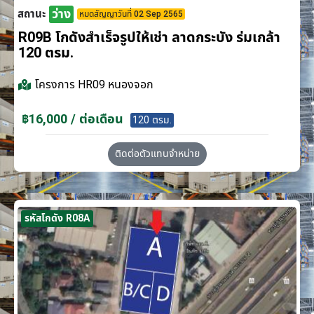
ว่าง
สถานะ
หมดสัญญาวันที่ 02 Sep 2565
R09B โกดังสำเร็จรูปให้เช่า ลาดกระบัง​ ร่มเกล้า
120 ตรม.
โครงการ
HR09 หนองจอก
฿16,000 / ต่อเดือน
120 ตรม.
ติดต่อตัวแทนจำหน่าย
รหัสโกดัง R08A