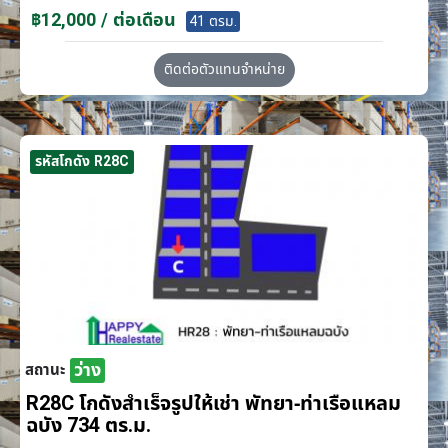
฿12,000 / ต่อเดือน
41 ตรม.
ติดต่อตัวแทนจำหน่าย
รหัสโกดัง R28C
ว่าง
สถานะ
R28C โกดังสำเร็จรูปให้เช่า พัทยา-ท่าเรือแหลม
ฉบัง 734 ตร.ม.