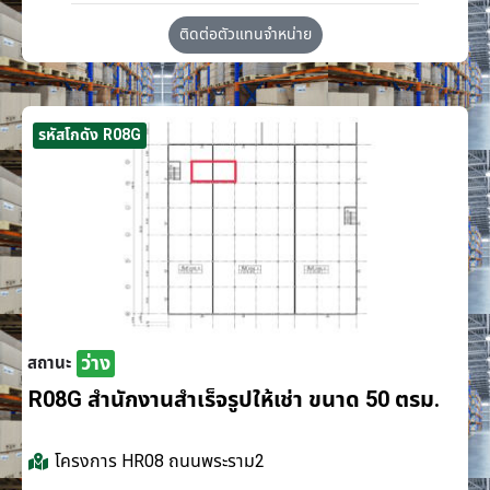
ติดต่อตัวแทนจำหน่าย
รหัสโกดัง R08G
ว่าง
สถานะ
R08G สำนักงานสำเร็จรูปให้เช่า ขนาด 50 ตรม.
โครงการ
HR08 ถนนพระราม2