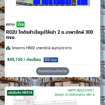
ว่าง
สถานะ
R02U โกดังสำเร็จรูปให้เช่า 2 ถ.เทพารักษ์ 300
ตรม.
โครงการ
HR02 เทพารักษ์ สมุทรปราการ
฿45,150 / ต่อเดือน
300 ตรม.
ติดต่อตัวแทนจำหน่าย
รหัสโกดัง HR01A