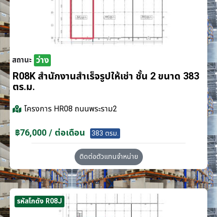
ว่าง
สถานะ
R08K สำนักงานสำเร็จรูปให้เช่า ชั้น 2 ขนาด 383
ตร.ม.
โครงการ
HR08 ถนนพระราม2
฿76,000 / ต่อเดือน
383 ตรม.
ติดต่อตัวแทนจำหน่าย
รหัสโกดัง R08J