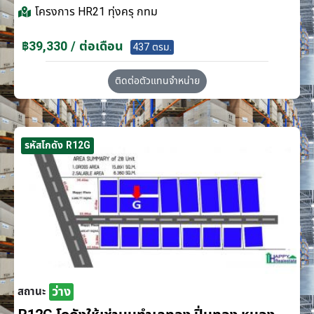
โครงการ
HR21 ทุ่งครุ กทม
฿39,330 / ต่อเดือน
437 ตรม.
ติดต่อตัวแทนจำหน่าย
รหัสโกดัง R12G
ว่าง
สถานะ