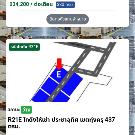
฿34,200 / ต่อเดือน
380 ตรม.
ติดต่อตัวแทนจำหน่าย
รหัสโกดัง R21E
ว่าง
สถานะ
R21E โกดังให้เช่า ประชาอุทิศ เขตทุ่งครุ 437
ตรม.