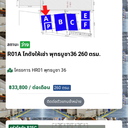
ว่าง
สถานะ
R01A โกดังให้เช่า พุทธบูชา36 260 ตรม.
โครงการ
HR01 พุทธบูชา 36
฿33,800 / ต่อเดือน
260 ตรม.
ติดต่อตัวแทนจำหน่าย
รหัสโกดัง R25C