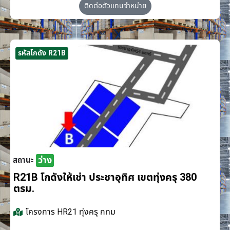
ติดต่อตัวแทนจำหน่าย
รหัสโกดัง R21B
ว่าง
สถานะ
R21B โกดังให้เช่า ประชาอุทิศ เขตทุ่งครุ 380
ตรม.
โครงการ
HR21 ทุ่งครุ กทม