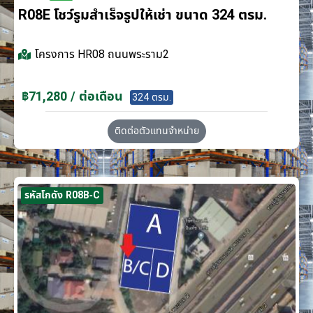
R08E โชว์รูมสำเร็จรูปให้เช่า ขนาด 324 ตรม.
โครงการ
HR08 ถนนพระราม2
฿71,280 / ต่อเดือน
324 ตรม.
ติดต่อตัวแทนจำหน่าย
รหัสโกดัง R08B-C