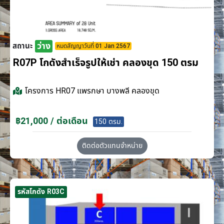
ว่าง
สถานะ
หมดสัญญาวันที่ 01 Jan 2567
R07P โกดังสำเร็จรูปให้เช่า คลองขุด 150 ตรม
โครงการ
HR07 แพรกษา บางพลี คลองขุด
฿21,000 / ต่อเดือน
150 ตรม.
ติดต่อตัวแทนจำหน่าย
รหัสโกดัง R03C