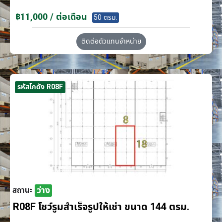
฿11,000 / ต่อเดือน
50 ตรม.
ติดต่อตัวแทนจำหน่าย
รหัสโกดัง R08F
ว่าง
สถานะ
R08F โชว์รูมสำเร็จรูปให้เช่า ขนาด 144 ตรม.