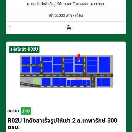
R06G โกดังสำเร็จรูปให้เช่า เอกชัยบางบอน 400 ตรม.
เช่า
52000
บาท / เดือน
1
รหัสโกดัง R02U
ว่าง
สถานะ
R02U โกดังสำเร็จรูปให้เช่า 2 ถ.เทพารักษ์ 300
ตรม.