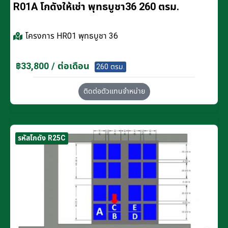
R01A โกดังให้เช่า พุทธบูชา36 260 ตรม.
โครงการ
HR01 พุทธบูชา 36
฿33,800 / ต่อเดือน
260 ตรม.
ติดต่อตัวแทนจำหน่าย
รหัสโกดัง R25C