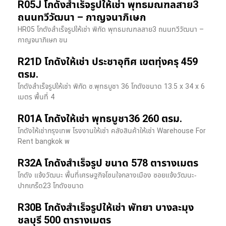
R05J โกดังสำเร็จรูปให้เช่า พุทธมณฑลสาย3
ถนนทวีวัฒนา – กาญจนาภิเษก
HR05 โกดังสำเร็จรูปให้เช่า พิกัด พุทธมณฑลสาย3 ถนนทวีวัฒนา –
กาญจนาภิเษก ขน
R21D โกดังให้เช่า ประชาอุทิศ เขตทุ่งครุ 459
ตรม.
โกดังสำเร็จรูปให้เช่า พิกัด ซ.พุทธบูชา 36 โกดังขนาด 13.5 x 34 x 6
เมตร พื้นที่ 4
R01A โกดังให้เช่า พุทธบูชา36 260 ตรม.
โกดังให้เช่ากรุงเทพ โรงงานให้เช่า คลังสินค้าให้เช่า Warehouse For
Rent bangkok พ
R32A โกดังสำเร็จรูป ขนาด 578 ตารางเมตร
โกดัง แจ้งวัฒนะ พื้นที่เศรษฐกิจโซนใจกลางเมือง ซอยแจ้งวัฒนะ-
ปากเกร็ด23 โกดังขนาด
R30B โกดังสำเร็จรูปให้เช่า พัทยา บางละมุง
ชลบุรี 500 ตารางเมตร