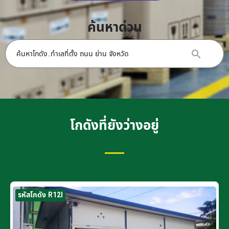
ค้นหาด่วน
โกดังที่ยังว่างอยู่
รหัสโกดัง R12I