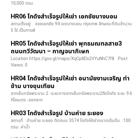
10,000 ตรม.
HR06 โกดังสำเร็จรูปให้เช่า เอกชัยบางบอน
สถานตั้งอยู่ : ซอยเอกชัย 94 เขตบางบอน กรุงเทพ ลักษณะที่ดินจำนวน
5 ไร่ เป็นการพั
HR05 โกดังสำเร็จรูปให้เช่า พุทธมณฑลสาย3
ถนนทวีวัฒนา – กาญจนาภิเษก
Location https://goo.gl/maps/XqCp8Dx2VYuNhC7f8 Post
Views: 0
HR04 โกดังสำเร็จรูปให้เช่า อนามัยงามเจริญ ท่า
ข้าม บางขุนเทียน
จากเซ็นทรัลพระราม 2 -ระยะทางจากเซ็นทรัลพระราม2ถึงโกดัง ระยะ 9.6
กิโลเมตร -ออกจาก
HR03 โกดังสำเร็จรูป บ้านค่าย ระยอง
สถานที่ : บ้านค่าย ระยอง ติดถนน 3574 โกดังให้เช่าขนาดเริ่มต้น :100
ตรม. ค่าน้ำ