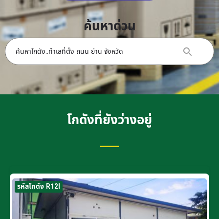
ค้นหาด่วน
โกดังที่ยังว่างอยู่
รหัสโกดัง R12I