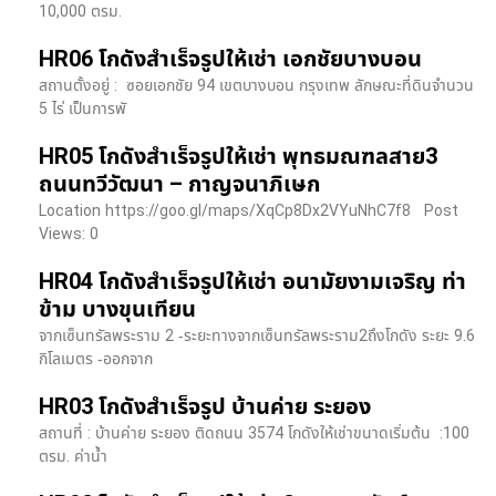
10,000 ตรม.
HR06 โกดังสำเร็จรูปให้เช่า เอกชัยบางบอน
สถานตั้งอยู่ : ซอยเอกชัย 94 เขตบางบอน กรุงเทพ ลักษณะที่ดินจำนวน
5 ไร่ เป็นการพั
HR05 โกดังสำเร็จรูปให้เช่า พุทธมณฑลสาย3
ถนนทวีวัฒนา – กาญจนาภิเษก
Location https://goo.gl/maps/XqCp8Dx2VYuNhC7f8 Post
Views: 0
HR04 โกดังสำเร็จรูปให้เช่า อนามัยงามเจริญ ท่า
ข้าม บางขุนเทียน
จากเซ็นทรัลพระราม 2 -ระยะทางจากเซ็นทรัลพระราม2ถึงโกดัง ระยะ 9.6
กิโลเมตร -ออกจาก
HR03 โกดังสำเร็จรูป บ้านค่าย ระยอง
สถานที่ : บ้านค่าย ระยอง ติดถนน 3574 โกดังให้เช่าขนาดเริ่มต้น :100
ตรม. ค่าน้ำ