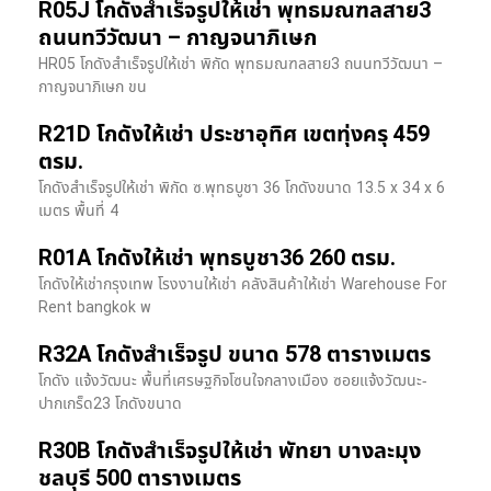
R05J โกดังสำเร็จรูปให้เช่า พุทธมณฑลสาย3
ถนนทวีวัฒนา – กาญจนาภิเษก
HR05 โกดังสำเร็จรูปให้เช่า พิกัด พุทธมณฑลสาย3 ถนนทวีวัฒนา –
กาญจนาภิเษก ขน
R21D โกดังให้เช่า ประชาอุทิศ เขตทุ่งครุ 459
ตรม.
โกดังสำเร็จรูปให้เช่า พิกัด ซ.พุทธบูชา 36 โกดังขนาด 13.5 x 34 x 6
เมตร พื้นที่ 4
R01A โกดังให้เช่า พุทธบูชา36 260 ตรม.
โกดังให้เช่ากรุงเทพ โรงงานให้เช่า คลังสินค้าให้เช่า Warehouse For
Rent bangkok พ
R32A โกดังสำเร็จรูป ขนาด 578 ตารางเมตร
โกดัง แจ้งวัฒนะ พื้นที่เศรษฐกิจโซนใจกลางเมือง ซอยแจ้งวัฒนะ-
ปากเกร็ด23 โกดังขนาด
R30B โกดังสำเร็จรูปให้เช่า พัทยา บางละมุง
ชลบุรี 500 ตารางเมตร