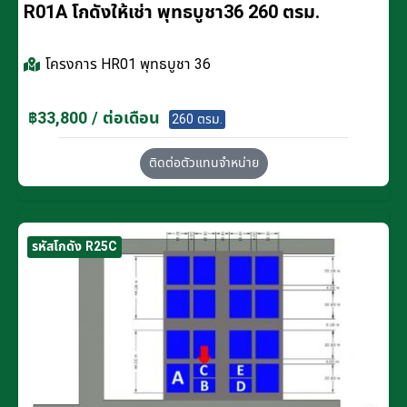
R01A โกดังให้เช่า พุทธบูชา36 260 ตรม.
โครงการ
HR01 พุทธบูชา 36
฿33,800 / ต่อเดือน
260 ตรม.
ติดต่อตัวแทนจำหน่าย
รหัสโกดัง R25C