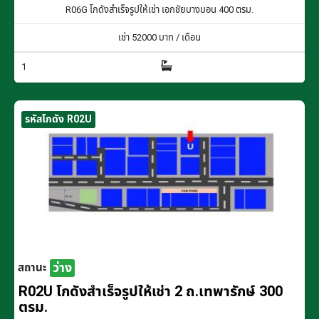
R06G โกดังสำเร็จรูปให้เช่า เอกชัยบางบอน 400 ตรม.
เช่า
52000
บาท / เดือน
1
รหัสโกดัง R02U
ว่าง
สถานะ
R02U โกดังสำเร็จรูปให้เช่า 2 ถ.เทพารักษ์ 300
ตรม.