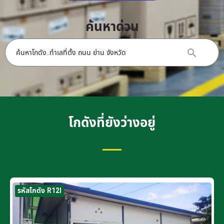
ค้นหาด่วน
โกดังที่ยังว่างอยู่
รหัสโกดัง R12I