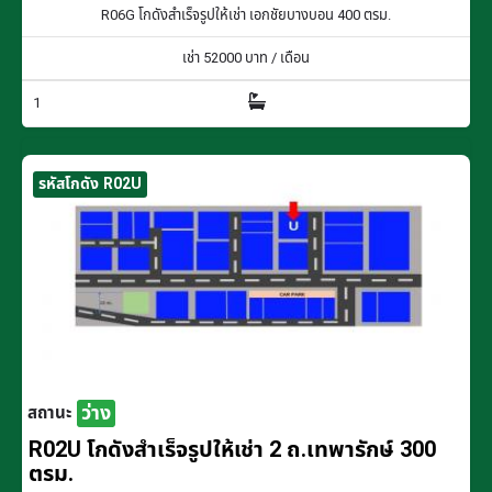
R06G โกดังสำเร็จรูปให้เช่า เอกชัยบางบอน 400 ตรม.
เช่า
52000
บาท / เดือน
1
รหัสโกดัง R02U
ว่าง
สถานะ
R02U โกดังสำเร็จรูปให้เช่า 2 ถ.เทพารักษ์ 300
ตรม.