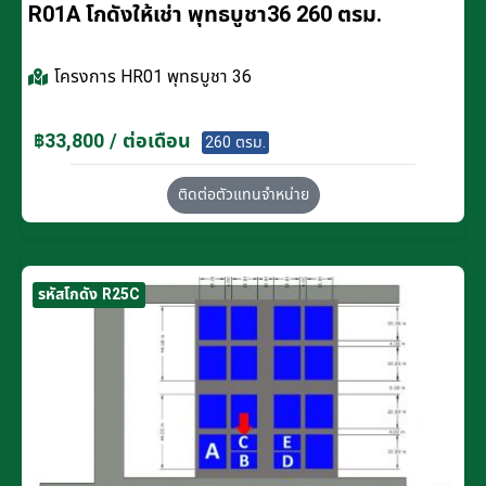
R01A โกดังให้เช่า พุทธบูชา36 260 ตรม.
โครงการ
HR01 พุทธบูชา 36
฿33,800 / ต่อเดือน
260 ตรม.
ติดต่อตัวแทนจำหน่าย
รหัสโกดัง R25C