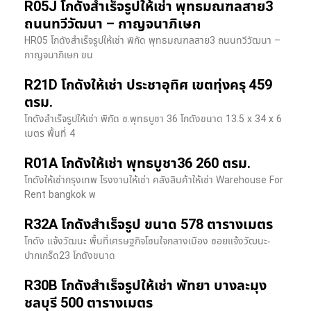
R05J โกดังสำเร็จรูปให้เช่า พุทธมณฑลสาย3
ถนนทวีวัฒนา – กาญจนาภิเษก
HR05 โกดังสำเร็จรูปให้เช่า พิกัด พุทธมณฑลสาย3 ถนนทวีวัฒนา –
กาญจนาภิเษก ขน
R21D โกดังให้เช่า ประชาอุทิศ เขตทุ่งครุ 459
ตรม.
โกดังสำเร็จรูปให้เช่า พิกัด ซ.พุทธบูชา 36 โกดังขนาด 13.5 x 34 x 6
เมตร พื้นที่ 4
R01A โกดังให้เช่า พุทธบูชา36 260 ตรม.
โกดังให้เช่ากรุงเทพ โรงงานให้เช่า คลังสินค้าให้เช่า Warehouse For
Rent bangkok พ
R32A โกดังสำเร็จรูป ขนาด 578 ตารางเมตร
โกดัง แจ้งวัฒนะ พื้นที่เศรษฐกิจโซนใจกลางเมือง ซอยแจ้งวัฒนะ-
ปากเกร็ด23 โกดังขนาด
R30B โกดังสำเร็จรูปให้เช่า พัทยา บางละมุง
ชลบุรี 500 ตารางเมตร