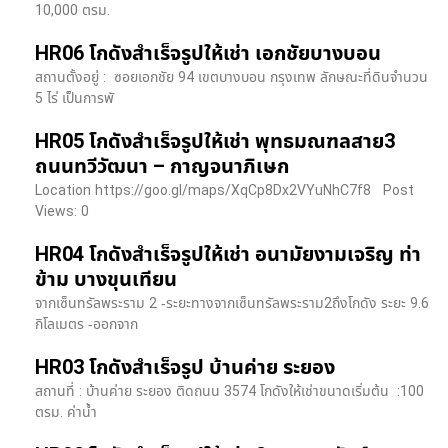
10,000 ตรม.
HR06 โกดังสำเร็จรูปให้เช่า เอกชัยบางบอน
สถานตั้งอยู่ : ซอยเอกชัย 94 เขตบางบอน กรุงเทพ ลักษณะที่ดินจำนวน
5 ไร่ เป็นการพั
HR05 โกดังสำเร็จรูปให้เช่า พุทธมณฑลสาย3
ถนนทวีวัฒนา – กาญจนาภิเษก
Location https://goo.gl/maps/XqCp8Dx2VYuNhC7f8 Post
Views: 0
HR04 โกดังสำเร็จรูปให้เช่า อนามัยงามเจริญ ท่า
ข้าม บางขุนเทียน
จากเซ็นทรัลพระราม 2 -ระยะทางจากเซ็นทรัลพระราม2ถึงโกดัง ระยะ 9.6
กิโลเมตร -ออกจาก
HR03 โกดังสำเร็จรูป บ้านค่าย ระยอง
สถานที่ : บ้านค่าย ระยอง ติดถนน 3574 โกดังให้เช่าขนาดเริ่มต้น :100
ตรม. ค่าน้ำ