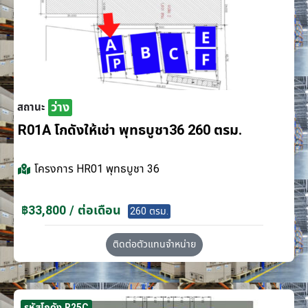
ว่าง
สถานะ
R01A โกดังให้เช่า พุทธบูชา36 260 ตรม.
โครงการ
HR01 พุทธบูชา 36
฿33,800 / ต่อเดือน
260 ตรม.
ติดต่อตัวแทนจำหน่าย
รหัสโกดัง R25C