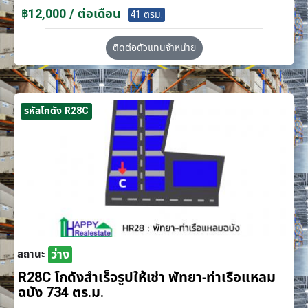
฿12,000 / ต่อเดือน
41 ตรม.
ติดต่อตัวแทนจำหน่าย
รหัสโกดัง R28C
ว่าง
สถานะ
R28C โกดังสำเร็จรูปให้เช่า พัทยา-ท่าเรือแหลม
ฉบัง 734 ตร.ม.