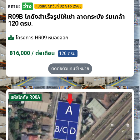
ว่าง
สถานะ
หมดสัญญาวันที่ 02 Sep 2565
R09B โกดังสำเร็จรูปให้เช่า ลาดกระบัง​ ร่มเกล้า
120 ตรม.
โครงการ
HR09 หนองจอก
฿16,000 / ต่อเดือน
120 ตรม.
ติดต่อตัวแทนจำหน่าย
รหัสโกดัง R08A