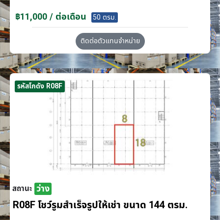
฿11,000 / ต่อเดือน
50 ตรม.
ติดต่อตัวแทนจำหน่าย
รหัสโกดัง R08F
ว่าง
สถานะ
R08F โชว์รูมสำเร็จรูปให้เช่า ขนาด 144 ตรม.