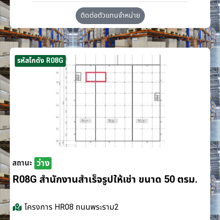
ติดต่อตัวแทนจำหน่าย
รหัสโกดัง R08G
ว่าง
สถานะ
R08G สำนักงานสำเร็จรูปให้เช่า ขนาด 50 ตรม.
โครงการ
HR08 ถนนพระราม2