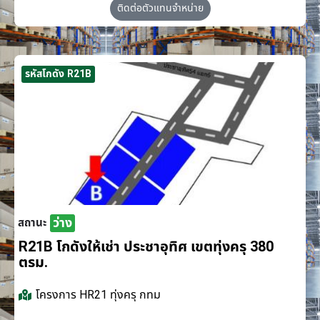
ติดต่อตัวแทนจำหน่าย
รหัสโกดัง R21B
ว่าง
สถานะ
R21B โกดังให้เช่า ประชาอุทิศ เขตทุ่งครุ 380
ตรม.
โครงการ
HR21 ทุ่งครุ กทม