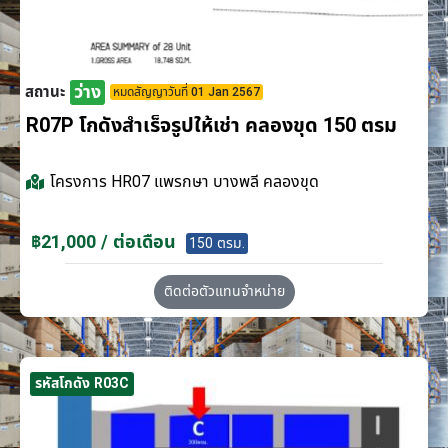
ว่าง
สถานะ
หมดสัญญาวันที่ 01 Jan 2567
R07P โกดังสำเร็จรูปให้เช่า คลองขุด 150 ตรม
โครงการ
HR07 แพรกษา บางพลี คลองขุด
฿21,000 / ต่อเดือน
150 ตรม.
ติดต่อตัวแทนจำหน่าย
รหัสโกดัง R03C