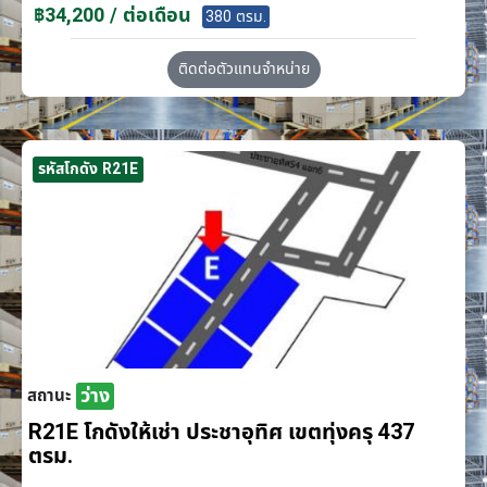
฿34,200 / ต่อเดือน
380 ตรม.
ติดต่อตัวแทนจำหน่าย
รหัสโกดัง R21E
ว่าง
สถานะ
R21E โกดังให้เช่า ประชาอุทิศ เขตทุ่งครุ 437
ตรม.