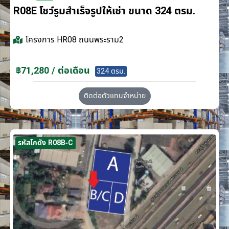
R08E โชว์รูมสำเร็จรูปให้เช่า ขนาด 324 ตรม.
โครงการ
HR08 ถนนพระราม2
฿71,280 / ต่อเดือน
324 ตรม.
ติดต่อตัวแทนจำหน่าย
รหัสโกดัง R08B-C