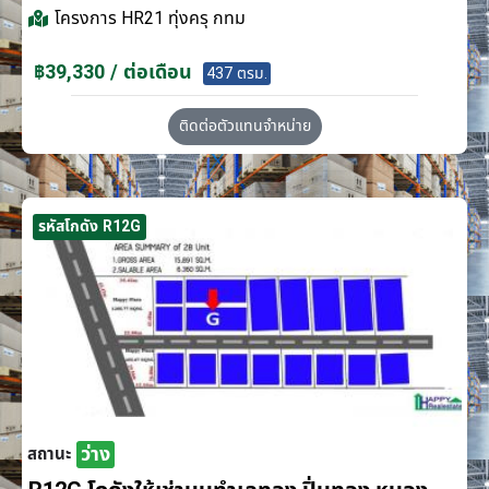
โครงการ
HR21 ทุ่งครุ กทม
฿39,330 / ต่อเดือน
437 ตรม.
ติดต่อตัวแทนจำหน่าย
รหัสโกดัง R12G
ว่าง
สถานะ