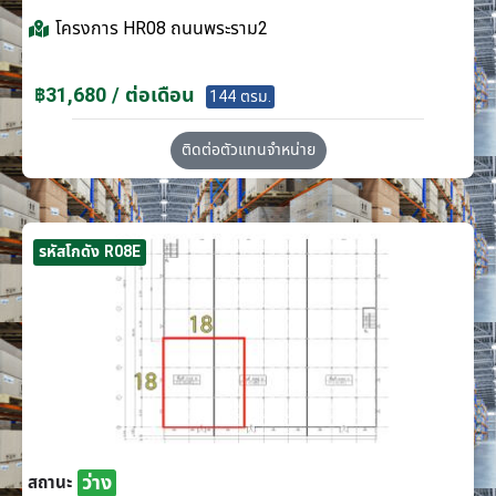
โครงการ
HR08 ถนนพระราม2
฿31,680 / ต่อเดือน
144 ตรม.
ติดต่อตัวแทนจำหน่าย
รหัสโกดัง R08E
ว่าง
สถานะ