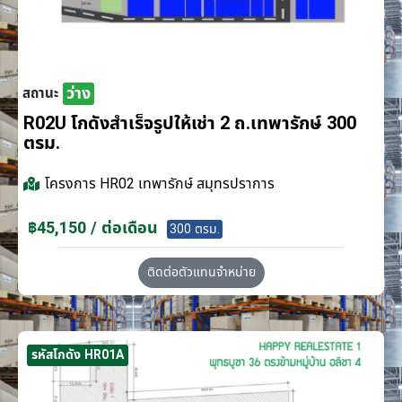
ว่าง
สถานะ
R02U โกดังสำเร็จรูปให้เช่า 2 ถ.เทพารักษ์ 300
ตรม.
โครงการ
HR02 เทพารักษ์ สมุทรปราการ
฿45,150 / ต่อเดือน
300 ตรม.
ติดต่อตัวแทนจำหน่าย
รหัสโกดัง HR01A