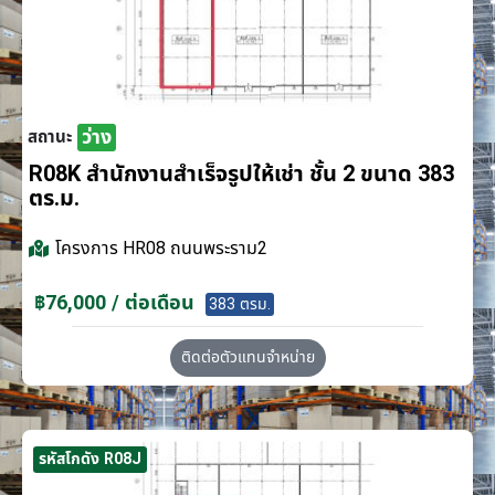
ว่าง
สถานะ
R08K สำนักงานสำเร็จรูปให้เช่า ชั้น 2 ขนาด 383
ตร.ม.
โครงการ
HR08 ถนนพระราม2
฿76,000 / ต่อเดือน
383 ตรม.
ติดต่อตัวแทนจำหน่าย
รหัสโกดัง R08J