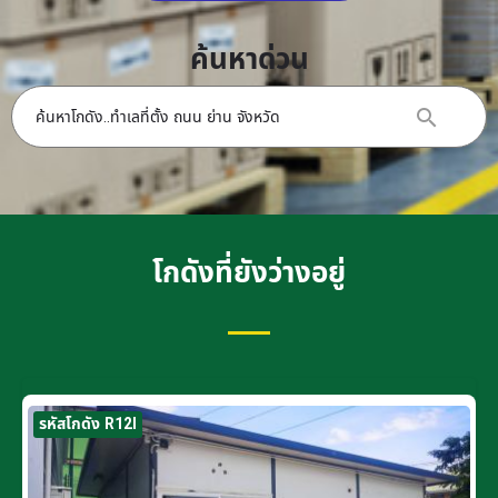
ค้นหาด่วน
โกดังที่ยังว่างอยู่
รหัสโกดัง R12I