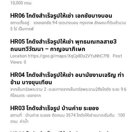
10,000 ตรม.
HR06 โกดังสำเร็จรูปให้เช่า เอกชัยบางบอน
สถานตั้งอยู่ : ซอยเอกชัย 94 เขตบางบอน กรุงเทพ ลักษณะที่ดินจำนวน
5 ไร่ เป็นการพั
HR05 โกดังสำเร็จรูปให้เช่า พุทธมณฑลสาย3
ถนนทวีวัฒนา – กาญจนาภิเษก
Location https://goo.gl/maps/XqCp8Dx2VYuNhC7f8 Post
Views: 0
HR04 โกดังสำเร็จรูปให้เช่า อนามัยงามเจริญ ท่า
ข้าม บางขุนเทียน
จากเซ็นทรัลพระราม 2 -ระยะทางจากเซ็นทรัลพระราม2ถึงโกดัง ระยะ 9.6
กิโลเมตร -ออกจาก
HR03 โกดังสำเร็จรูป บ้านค่าย ระยอง
สถานที่ : บ้านค่าย ระยอง ติดถนน 3574 โกดังให้เช่าขนาดเริ่มต้น :100
ตรม. ค่าน้ำ