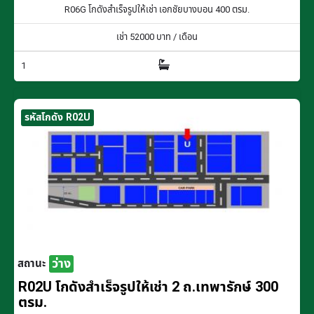
R06G โกดังสำเร็จรูปให้เช่า เอกชัยบางบอน 400 ตรม.
เช่า
52000
บาท / เดือน
1
รหัสโกดัง R02U
ว่าง
สถานะ
R02U โกดังสำเร็จรูปให้เช่า 2 ถ.เทพารักษ์ 300
ตรม.