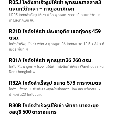
R05J โกดังสำเร็จรูปให้เช่า พุทธมณฑลสาย3
ถนนทวีวัฒนา – กาญจนาภิเษก
HR05 โกดังสำเร็จรูปให้เช่า พิกัด พุทธมณฑลสาย3 ถนนทวีวัฒนา –
กาญจนาภิเษก ขน
R21D โกดังให้เช่า ประชาอุทิศ เขตทุ่งครุ 459
ตรม.
โกดังสำเร็จรูปให้เช่า พิกัด ซ.พุทธบูชา 36 โกดังขนาด 13.5 x 34 x 6
เมตร พื้นที่ 4
R01A โกดังให้เช่า พุทธบูชา36 260 ตรม.
โกดังให้เช่ากรุงเทพ โรงงานให้เช่า คลังสินค้าให้เช่า Warehouse For
Rent bangkok พ
R32A โกดังสำเร็จรูป ขนาด 578 ตารางเมตร
โกดัง แจ้งวัฒนะ พื้นที่เศรษฐกิจโซนใจกลางเมือง ซอยแจ้งวัฒนะ-
ปากเกร็ด23 โกดังขนาด
R30B โกดังสำเร็จรูปให้เช่า พัทยา บางละมุง
ชลบุรี 500 ตารางเมตร