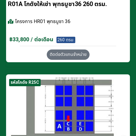
R01A โกดังให้เช่า พุทธบูชา36 260 ตรม.
โครงการ
HR01 พุทธบูชา 36
฿33,800 / ต่อเดือน
260 ตรม.
ติดต่อตัวแทนจำหน่าย
รหัสโกดัง R25C