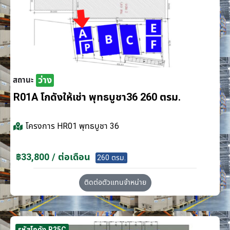
ว่าง
สถานะ
R01A โกดังให้เช่า พุทธบูชา36 260 ตรม.
โครงการ
HR01 พุทธบูชา 36
฿33,800 / ต่อเดือน
260 ตรม.
ติดต่อตัวแทนจำหน่าย
รหัสโกดัง R25C