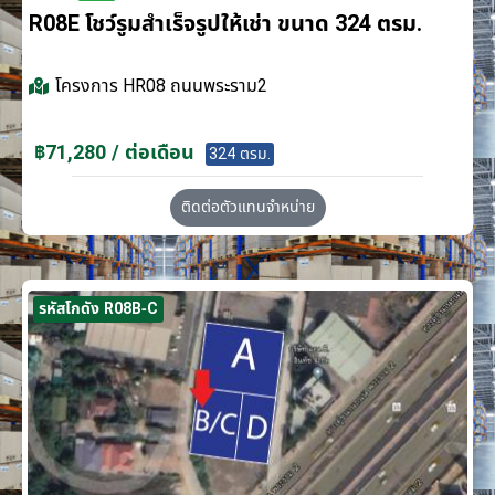
R08E โชว์รูมสำเร็จรูปให้เช่า ขนาด 324 ตรม.
โครงการ
HR08 ถนนพระราม2
฿71,280 / ต่อเดือน
324 ตรม.
ติดต่อตัวแทนจำหน่าย
รหัสโกดัง R08B-C