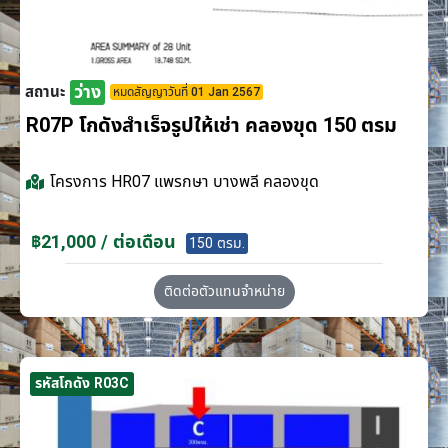
ว่าง
สถานะ
หมดสัญญาวันที่ 01 Jan 2567
R07P โกดังสำเร็จรูปให้เช่า คลองขุด 150 ตรม
โครงการ
HR07 แพรกษา บางพลี คลองขุด
฿21,000 / ต่อเดือน
150 ตรม.
ติดต่อตัวแทนจำหน่าย
รหัสโกดัง R03C