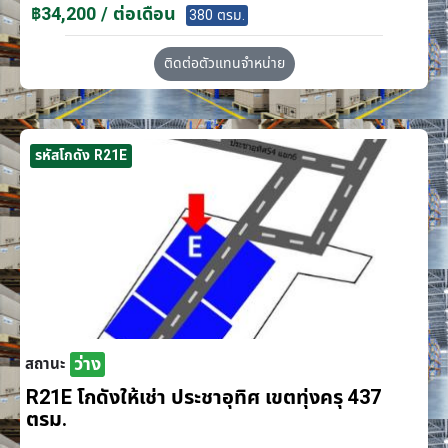
฿34,200 / ต่อเดือน
380 ตรม.
ติดต่อตัวแทนจำหน่าย
รหัสโกดัง R21E
ว่าง
สถานะ
R21E โกดังให้เช่า ประชาอุทิศ เขตทุ่งครุ 437
ตรม.