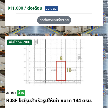
฿11,000 / ต่อเดือน
50 ตรม.
ติดต่อตัวแทนจำหน่าย
รหัสโกดัง R08F
ว่าง
สถานะ
R08F โชว์รูมสำเร็จรูปให้เช่า ขนาด 144 ตรม.