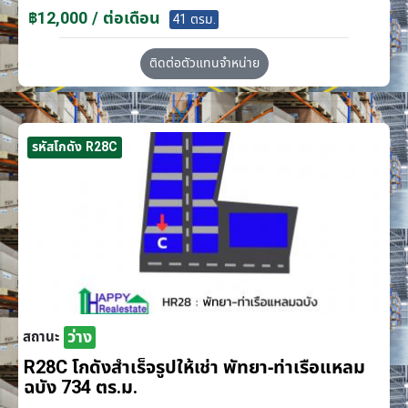
฿12,000 / ต่อเดือน
41 ตรม.
ติดต่อตัวแทนจำหน่าย
รหัสโกดัง R28C
ว่าง
สถานะ
R28C โกดังสำเร็จรูปให้เช่า พัทยา-ท่าเรือแหลม
ฉบัง 734 ตร.ม.