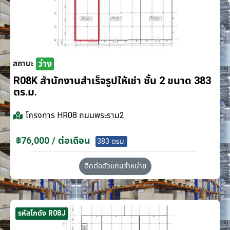
ว่าง
สถานะ
R08K สำนักงานสำเร็จรูปให้เช่า ชั้น 2 ขนาด 383
ตร.ม.
โครงการ
HR08 ถนนพระราม2
฿76,000 / ต่อเดือน
383 ตรม.
ติดต่อตัวแทนจำหน่าย
รหัสโกดัง R08J