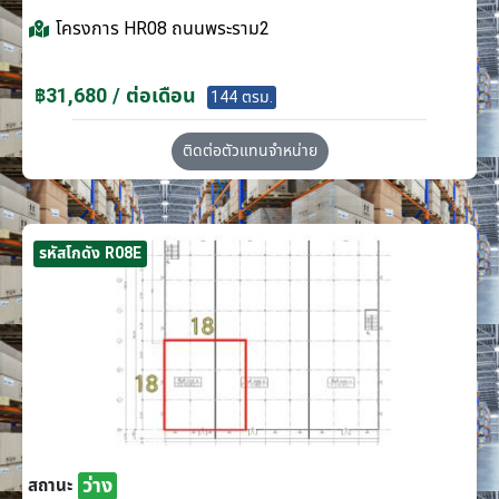
โครงการ
HR08 ถนนพระราม2
฿31,680 / ต่อเดือน
144 ตรม.
ติดต่อตัวแทนจำหน่าย
รหัสโกดัง R08E
ว่าง
สถานะ