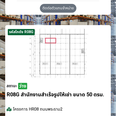
ติดต่อตัวแทนจำหน่าย
รหัสโกดัง R08G
ว่าง
สถานะ
R08G สำนักงานสำเร็จรูปให้เช่า ขนาด 50 ตรม.
โครงการ
HR08 ถนนพระราม2