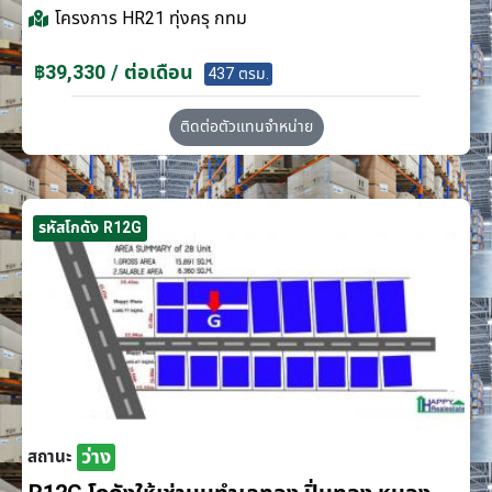
โครงการ
HR21 ทุ่งครุ กทม
฿39,330 / ต่อเดือน
437 ตรม.
ติดต่อตัวแทนจำหน่าย
รหัสโกดัง R12G
ว่าง
สถานะ