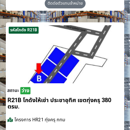
ติดต่อตัวแทนจำหน่าย
รหัสโกดัง R21B
ว่าง
สถานะ
R21B โกดังให้เช่า ประชาอุทิศ เขตทุ่งครุ 380
ตรม.
โครงการ
HR21 ทุ่งครุ กทม