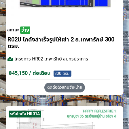
ว่าง
สถานะ
R02U โกดังสำเร็จรูปให้เช่า 2 ถ.เทพารักษ์ 300
ตรม.
โครงการ
HR02 เทพารักษ์ สมุทรปราการ
฿45,150 / ต่อเดือน
300 ตรม.
ติดต่อตัวแทนจำหน่าย
รหัสโกดัง HR01A