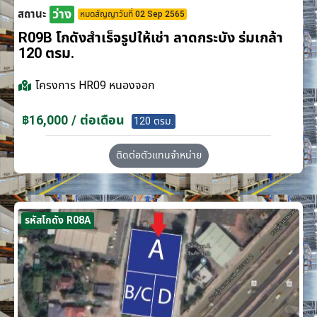
ว่าง
สถานะ
หมดสัญญาวันที่ 02 Sep 2565
R09B โกดังสำเร็จรูปให้เช่า ลาดกระบัง​ ร่มเกล้า
120 ตรม.
โครงการ
HR09 หนองจอก
฿16,000 / ต่อเดือน
120 ตรม.
ติดต่อตัวแทนจำหน่าย
รหัสโกดัง R08A