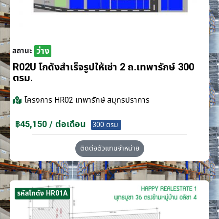
ว่าง
สถานะ
R02U โกดังสำเร็จรูปให้เช่า 2 ถ.เทพารักษ์ 300
ตรม.
โครงการ
HR02 เทพารักษ์ สมุทรปราการ
฿45,150 / ต่อเดือน
300 ตรม.
ติดต่อตัวแทนจำหน่าย
รหัสโกดัง HR01A