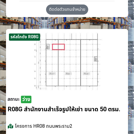
ติดต่อตัวแทนจำหน่าย
รหัสโกดัง R08G
ว่าง
สถานะ
R08G สำนักงานสำเร็จรูปให้เช่า ขนาด 50 ตรม.
โครงการ
HR08 ถนนพระราม2