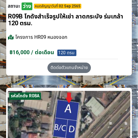
ว่าง
สถานะ
หมดสัญญาวันที่ 02 Sep 2565
R09B โกดังสำเร็จรูปให้เช่า ลาดกระบัง​ ร่มเกล้า
120 ตรม.
โครงการ
HR09 หนองจอก
฿16,000 / ต่อเดือน
120 ตรม.
ติดต่อตัวแทนจำหน่าย
รหัสโกดัง R08A