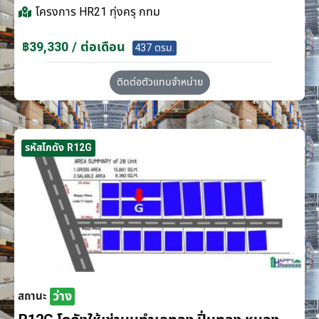
โครงการ
HR21 ทุ่งครุ กทม
฿39,330 / ต่อเดือน
437 ตรม.
ติดต่อตัวแทนจำหน่าย
รหัสโกดัง R12G
ว่าง
สถานะ