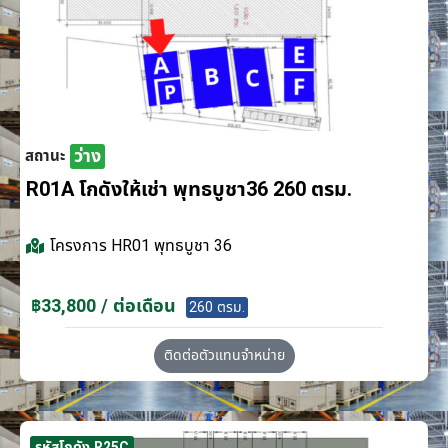
ว่าง
สถานะ
R01A โกดังให้เช่า พุทธบูชา36 260 ตรม.
โครงการ
HR01 พุทธบูชา 36
฿33,800 / ต่อเดือน
260 ตรม.
ติดต่อตัวแทนจำหน่าย
รหัสโกดัง R25C