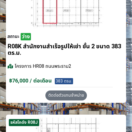
ว่าง
สถานะ
R08K สำนักงานสำเร็จรูปให้เช่า ชั้น 2 ขนาด 383
ตร.ม.
โครงการ
HR08 ถนนพระราม2
฿76,000 / ต่อเดือน
383 ตรม.
ติดต่อตัวแทนจำหน่าย
รหัสโกดัง R08J