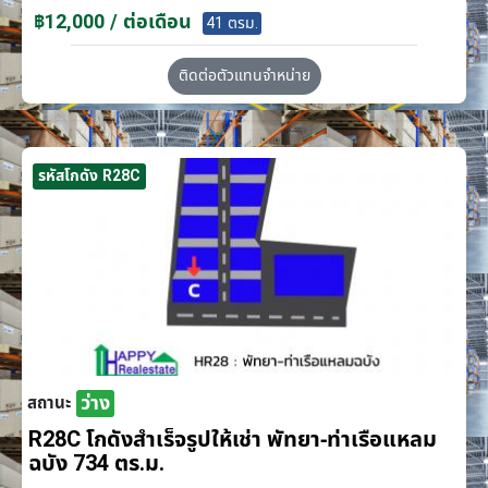
฿12,000 / ต่อเดือน
41 ตรม.
ติดต่อตัวแทนจำหน่าย
รหัสโกดัง R28C
ว่าง
สถานะ
R28C โกดังสำเร็จรูปให้เช่า พัทยา-ท่าเรือแหลม
ฉบัง 734 ตร.ม.