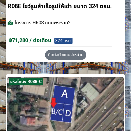
R08E โชว์รูมสำเร็จรูปให้เช่า ขนาด 324 ตรม.
โครงการ
HR08 ถนนพระราม2
฿71,280 / ต่อเดือน
324 ตรม.
ติดต่อตัวแทนจำหน่าย
รหัสโกดัง R08B-C