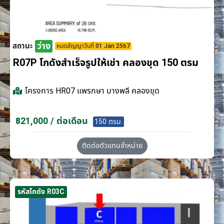
ว่าง
สถานะ
หมดสัญญาวันที่ 01 Jan 2567
R07P โกดังสำเร็จรูปให้เช่า คลองขุด 150 ตรม
โครงการ
HR07 แพรกษา บางพลี คลองขุด
฿21,000 / ต่อเดือน
150 ตรม.
ติดต่อตัวแทนจำหน่าย
รหัสโกดัง R03C