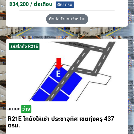
฿34,200 / ต่อเดือน
380 ตรม.
ติดต่อตัวแทนจำหน่าย
รหัสโกดัง R21E
ว่าง
สถานะ
R21E โกดังให้เช่า ประชาอุทิศ เขตทุ่งครุ 437
ตรม.