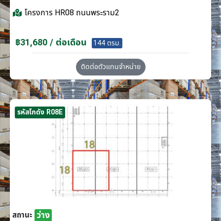
โครงการ
HR08 ถนนพระราม2
฿31,680 / ต่อเดือน
144 ตรม.
ติดต่อตัวแทนจำหน่าย
รหัสโกดัง R08E
ว่าง
สถานะ