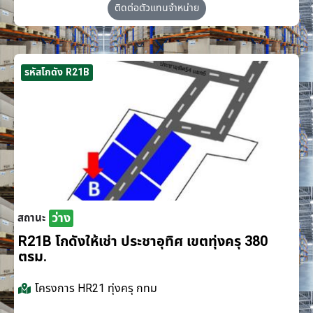
ติดต่อตัวแทนจำหน่าย
รหัสโกดัง R21B
ว่าง
สถานะ
R21B โกดังให้เช่า ประชาอุทิศ เขตทุ่งครุ 380
ตรม.
โครงการ
HR21 ทุ่งครุ กทม