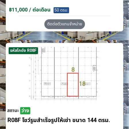
฿11,000 / ต่อเดือน
50 ตรม.
ติดต่อตัวแทนจำหน่าย
รหัสโกดัง R08F
ว่าง
สถานะ
R08F โชว์รูมสำเร็จรูปให้เช่า ขนาด 144 ตรม.