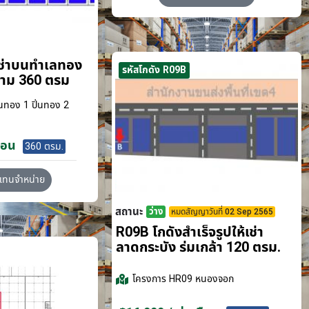
เช่าบนทำเลทอง
รหัสโกดัง R09B
ขาม 360 ตรม
นทอง 1 ปิ่นทอง 2
ือน
360 ตรม.
วแทนจำหน่าย
สถานะ
ว่าง
หมดสัญญาวันที่ 02 Sep 2565
R09B โกดังสำเร็จรูปให้เช่า
ลาดกระบัง​ ร่มเกล้า 120 ตรม.
โครงการ
HR09 หนองจอก