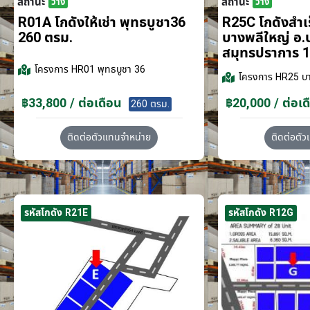
สถานะ
สถานะ
ว่าง
ว่าง
R01A โกดังให้เช่า พุทธบูชา36
R25C โกดังสำเร็
260 ตรม.
บางพลีใหญ่ อ.
สมุทรปราการ 1
โครงการ
HR01 พุทธบูชา 36
โครงการ
HR25 บา
฿33,800 / ต่อเดือน
฿20,000 / ต่อเด
260 ตรม.
ติดต่อตัวแทนจำหน่าย
ติดต่อตั
รหัสโกดัง R21E
รหัสโกดัง R12G