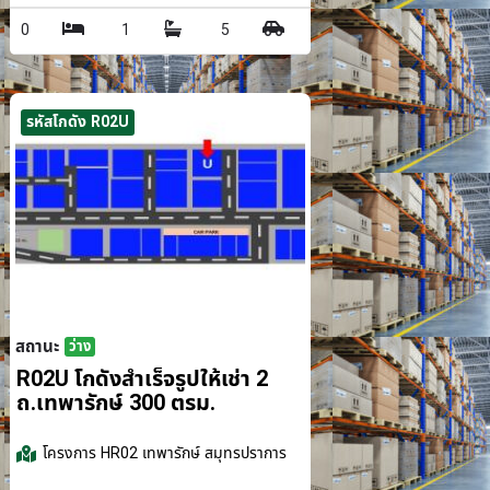
0
1
5
รหัสโกดัง R02U
สถานะ
ว่าง
รม.
R02U โกดังสำเร็จรูปให้เช่า 2
ถ.เทพารักษ์ 300 ตรม.
โครงการ
HR02 เทพารักษ์ สมุทรปราการ