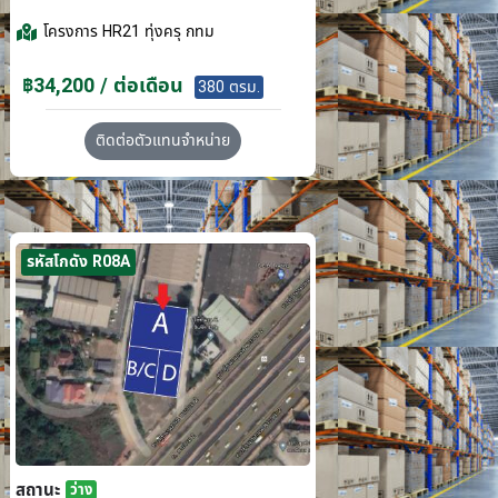
โครงการ
HR21 ทุ่งครุ กทม
฿34,200 / ต่อเดือน
380 ตรม.
ติดต่อตัวแทนจำหน่าย
รหัสโกดัง R08A
สถานะ
ว่าง