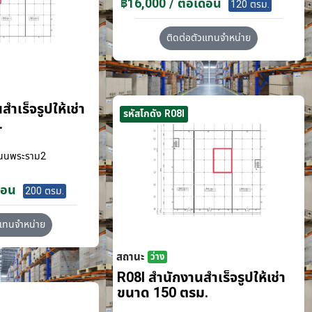
฿16,000 / ต่อเดือน
120 ตรม.
ติดต่อตัวแทนจำหน่าย
ำเร็จรูปให้เช่า
รหัสโกดัง R08I
.
นนพระราม2
ือน
200 ตรม.
วแทนจำหน่าย
สถานะ
ว่าง
R08I สำนักงานสำเร็จรูปให้เช่า
ขนาด 150 ตรม.