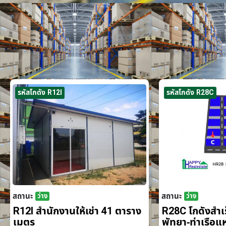
รหัสโกดัง R12I
รหัสโกดัง R28C
สถานะ
สถานะ
ว่าง
ว่าง
R12I สำนักงานให้เช่า 41 ตาราง
R28C โกดังสำเร็
เมตร
พัทยา-ท่าเรือ