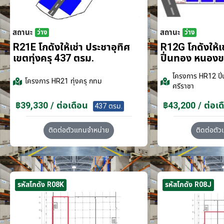
สถานะ
สถานะ
ว่าง
ว่าง
R21E โกดังให้เช่า ประชาอุทิศ
R12G โกดังให้
เขตทุ่งครุ 437 ตรม.
ปิ่นทอง หนอง
โครงการ
HR12 ปิ่
โครงการ
HR21 ทุ่งครุ กทม
ศรีราชา
฿39,330 / ต่อเดือน
฿43,200 / ต่อเด
437 ตรม.
ติดต่อตัวแทนจำหน่าย
ติดต่อตั
รหัสโกดัง R08K
รหัสโกดัง R08J