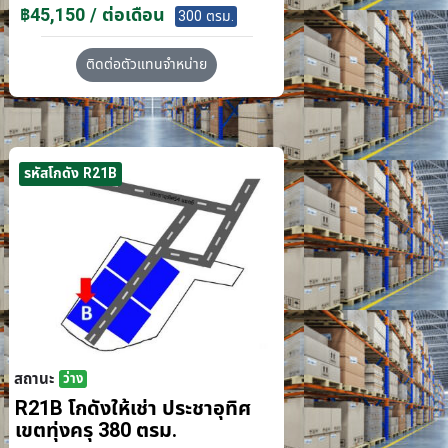
฿45,150 / ต่อเดือน
300 ตรม.
ติดต่อตัวแทนจำหน่าย
รหัสโกดัง R21B
สถานะ
ว่าง
R21B โกดังให้เช่า ประชาอุทิศ
เขตทุ่งครุ 380 ตรม.