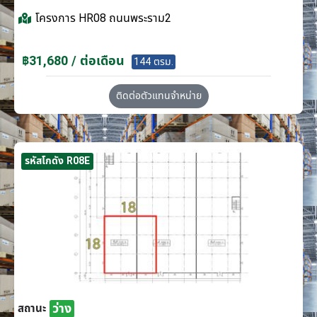
โครงการ
HR08 ถนนพระราม2
฿31,680 / ต่อเดือน
144 ตรม.
ติดต่อตัวแทนจำหน่าย
รหัสโกดัง R08E
ว่าง
สถานะ