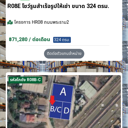
R08E โชว์รูมสำเร็จรูปให้เช่า ขนาด 324 ตรม.
โครงการ
HR08 ถนนพระราม2
฿71,280 / ต่อเดือน
324 ตรม.
ติดต่อตัวแทนจำหน่าย
รหัสโกดัง R08B-C