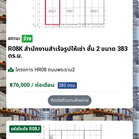
ว่าง
สถานะ
R08K สำนักงานสำเร็จรูปให้เช่า ชั้น 2 ขนาด 383
ตร.ม.
โครงการ
HR08 ถนนพระราม2
฿76,000 / ต่อเดือน
383 ตรม.
ติดต่อตัวแทนจำหน่าย
รหัสโกดัง R08J