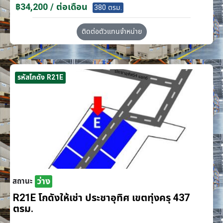
฿34,200 / ต่อเดือน
380 ตรม.
ติดต่อตัวแทนจำหน่าย
รหัสโกดัง R21E
ว่าง
สถานะ
R21E โกดังให้เช่า ประชาอุทิศ เขตทุ่งครุ 437
ตรม.