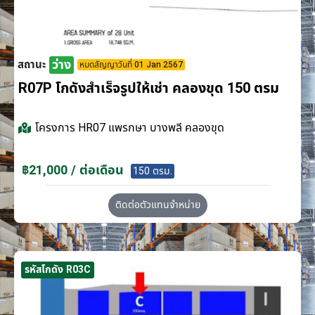
ว่าง
สถานะ
หมดสัญญาวันที่ 01 Jan 2567
R07P โกดังสำเร็จรูปให้เช่า คลองขุด 150 ตรม
โครงการ
HR07 แพรกษา บางพลี คลองขุด
฿21,000 / ต่อเดือน
150 ตรม.
ติดต่อตัวแทนจำหน่าย
รหัสโกดัง R03C