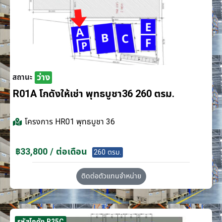
ว่าง
สถานะ
R01A โกดังให้เช่า พุทธบูชา36 260 ตรม.
โครงการ
HR01 พุทธบูชา 36
฿33,800 / ต่อเดือน
260 ตรม.
ติดต่อตัวแทนจำหน่าย
รหัสโกดัง R25C