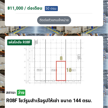
฿11,000 / ต่อเดือน
50 ตรม.
ติดต่อตัวแทนจำหน่าย
รหัสโกดัง R08F
ว่าง
สถานะ
R08F โชว์รูมสำเร็จรูปให้เช่า ขนาด 144 ตรม.