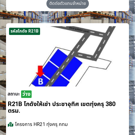
ติดต่อตัวแทนจำหน่าย
รหัสโกดัง R21B
ว่าง
สถานะ
R21B โกดังให้เช่า ประชาอุทิศ เขตทุ่งครุ 380
ตรม.
โครงการ
HR21 ทุ่งครุ กทม