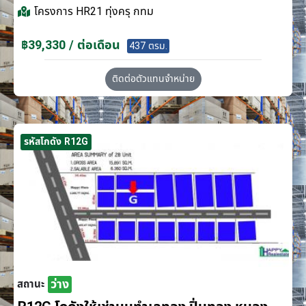
โครงการ
HR21 ทุ่งครุ กทม
฿39,330 / ต่อเดือน
437 ตรม.
ติดต่อตัวแทนจำหน่าย
รหัสโกดัง R12G
ว่าง
สถานะ