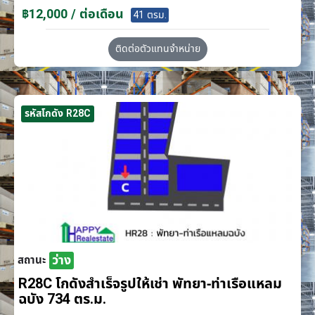
฿12,000 / ต่อเดือน
41 ตรม.
ติดต่อตัวแทนจำหน่าย
รหัสโกดัง R28C
ว่าง
สถานะ
R28C โกดังสำเร็จรูปให้เช่า พัทยา-ท่าเรือแหลม
ฉบัง 734 ตร.ม.