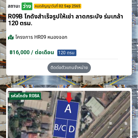
ว่าง
สถานะ
หมดสัญญาวันที่ 02 Sep 2565
R09B โกดังสำเร็จรูปให้เช่า ลาดกระบัง​ ร่มเกล้า
120 ตรม.
โครงการ
HR09 หนองจอก
฿16,000 / ต่อเดือน
120 ตรม.
ติดต่อตัวแทนจำหน่าย
รหัสโกดัง R08A