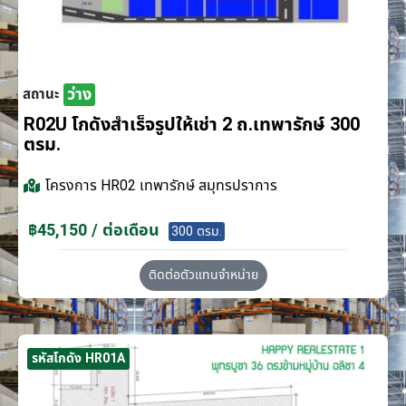
ว่าง
สถานะ
R02U โกดังสำเร็จรูปให้เช่า 2 ถ.เทพารักษ์ 300
ตรม.
โครงการ
HR02 เทพารักษ์ สมุทรปราการ
฿45,150 / ต่อเดือน
300 ตรม.
ติดต่อตัวแทนจำหน่าย
รหัสโกดัง HR01A