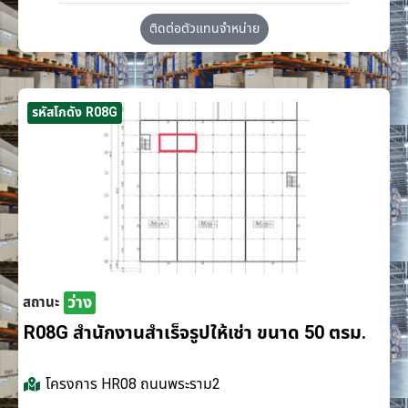
ติดต่อตัวแทนจำหน่าย
รหัสโกดัง R08G
ว่าง
สถานะ
R08G สำนักงานสำเร็จรูปให้เช่า ขนาด 50 ตรม.
โครงการ
HR08 ถนนพระราม2