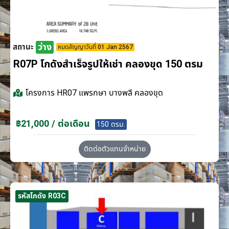
ว่าง
สถานะ
หมดสัญญาวันที่ 01 Jan 2567
R07P โกดังสำเร็จรูปให้เช่า คลองขุด 150 ตรม
โครงการ
HR07 แพรกษา บางพลี คลองขุด
฿21,000 / ต่อเดือน
150 ตรม.
ติดต่อตัวแทนจำหน่าย
รหัสโกดัง R03C