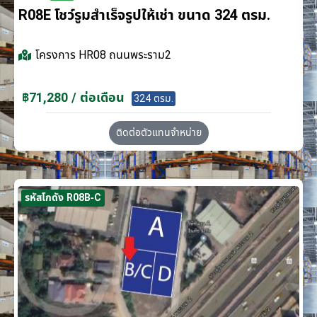
R08E โชว์รูมสำเร็จรูปให้เช่า ขนาด 324 ตรม.
โครงการ
HR08 ถนนพระราม2
฿71,280 / ต่อเดือน
324 ตรม.
ติดต่อตัวแทนจำหน่าย
รหัสโกดัง R08B-C