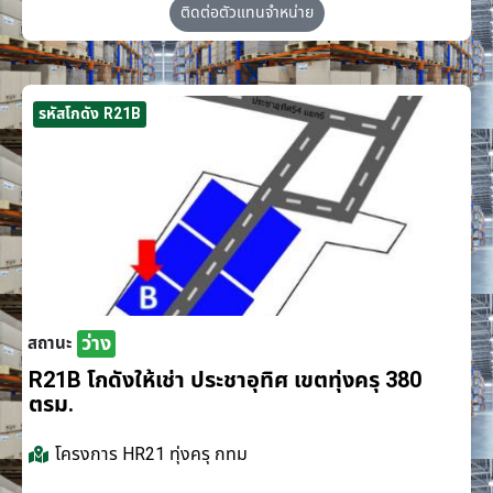
ติดต่อตัวแทนจำหน่าย
รหัสโกดัง R21B
ว่าง
สถานะ
R21B โกดังให้เช่า ประชาอุทิศ เขตทุ่งครุ 380
ตรม.
โครงการ
HR21 ทุ่งครุ กทม