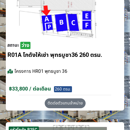
ว่าง
สถานะ
R01A โกดังให้เช่า พุทธบูชา36 260 ตรม.
โครงการ
HR01 พุทธบูชา 36
฿33,800 / ต่อเดือน
260 ตรม.
ติดต่อตัวแทนจำหน่าย
รหัสโกดัง R25C