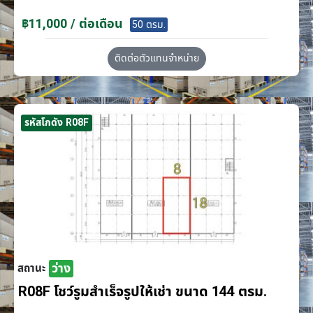
฿11,000 / ต่อเดือน
50 ตรม.
ติดต่อตัวแทนจำหน่าย
รหัสโกดัง R08F
ว่าง
สถานะ
R08F โชว์รูมสำเร็จรูปให้เช่า ขนาด 144 ตรม.