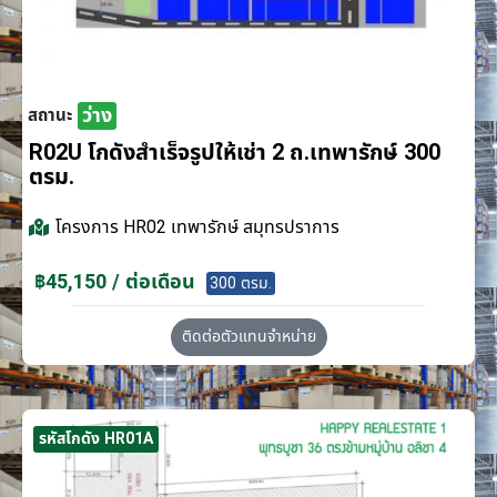
ว่าง
สถานะ
R02U โกดังสำเร็จรูปให้เช่า 2 ถ.เทพารักษ์ 300
ตรม.
โครงการ
HR02 เทพารักษ์ สมุทรปราการ
฿45,150 / ต่อเดือน
300 ตรม.
ติดต่อตัวแทนจำหน่าย
รหัสโกดัง HR01A