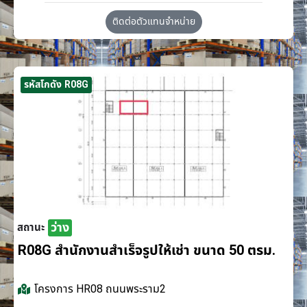
ติดต่อตัวแทนจำหน่าย
รหัสโกดัง R08G
ว่าง
สถานะ
R08G สำนักงานสำเร็จรูปให้เช่า ขนาด 50 ตรม.
โครงการ
HR08 ถนนพระราม2