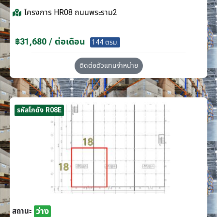
โครงการ
HR08 ถนนพระราม2
฿31,680 / ต่อเดือน
144 ตรม.
ติดต่อตัวแทนจำหน่าย
รหัสโกดัง R08E
ว่าง
สถานะ