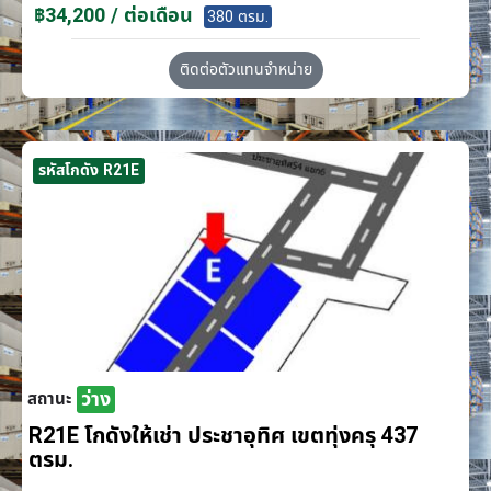
฿34,200 / ต่อเดือน
380 ตรม.
ติดต่อตัวแทนจำหน่าย
รหัสโกดัง R21E
ว่าง
สถานะ
R21E โกดังให้เช่า ประชาอุทิศ เขตทุ่งครุ 437
ตรม.