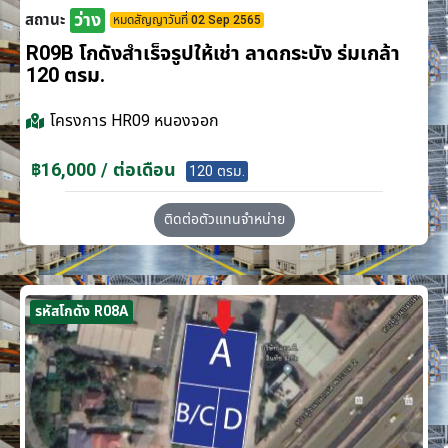
ว่าง
สถานะ
หมดสัญญาวันที่ 02 Sep 2565
R09B โกดังสำเร็จรูปให้เช่า ลาดกระบัง​ ร่มเกล้า
120 ตรม.
โครงการ
HR09 หนองจอก
฿16,000 / ต่อเดือน
120 ตรม.
ติดต่อตัวแทนจำหน่าย
รหัสโกดัง R08A