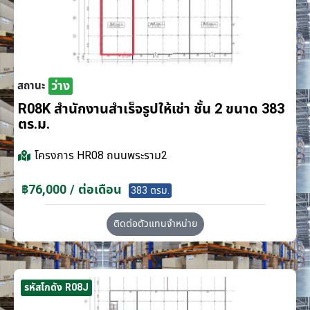
ว่าง
สถานะ
R08K สำนักงานสำเร็จรูปให้เช่า ชั้น 2 ขนาด 383
ตร.ม.
โครงการ
HR08 ถนนพระราม2
฿76,000 / ต่อเดือน
383 ตรม.
ติดต่อตัวแทนจำหน่าย
รหัสโกดัง R08J