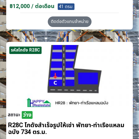
฿12,000 / ต่อเดือน
41 ตรม.
ติดต่อตัวแทนจำหน่าย
รหัสโกดัง R28C
ว่าง
สถานะ
R28C โกดังสำเร็จรูปให้เช่า พัทยา-ท่าเรือแหลม
ฉบัง 734 ตร.ม.