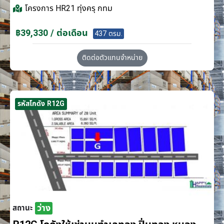
โครงการ
HR21 ทุ่งครุ กทม
฿39,330 / ต่อเดือน
437 ตรม.
ติดต่อตัวแทนจำหน่าย
รหัสโกดัง R12G
ว่าง
สถานะ