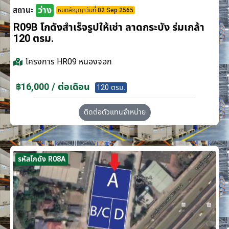
ว่าง
สถานะ
หมดสัญญาวันที่ 02 Sep 2565
R09B โกดังสำเร็จรูปให้เช่า ลาดกระบัง​ ร่มเกล้า
120 ตรม.
โครงการ
HR09 หนองจอก
฿16,000 / ต่อเดือน
120 ตรม.
ติดต่อตัวแทนจำหน่าย
รหัสโกดัง R08A