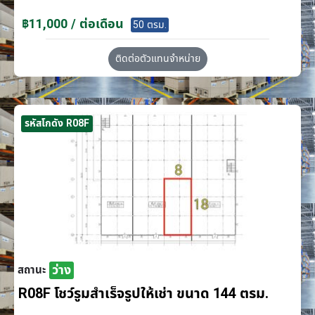
฿11,000 / ต่อเดือน
50 ตรม.
ติดต่อตัวแทนจำหน่าย
รหัสโกดัง R08F
ว่าง
สถานะ
R08F โชว์รูมสำเร็จรูปให้เช่า ขนาด 144 ตรม.