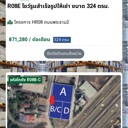
R08E โชว์รูมสำเร็จรูปให้เช่า ขนาด 324 ตรม.
โครงการ
HR08 ถนนพระราม2
฿71,280 / ต่อเดือน
324 ตรม.
ติดต่อตัวแทนจำหน่าย
รหัสโกดัง R08B-C