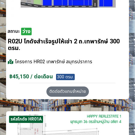
ว่าง
สถานะ
R02U โกดังสำเร็จรูปให้เช่า 2 ถ.เทพารักษ์ 300
ตรม.
โครงการ
HR02 เทพารักษ์ สมุทรปราการ
฿45,150 / ต่อเดือน
300 ตรม.
ติดต่อตัวแทนจำหน่าย
รหัสโกดัง HR01A