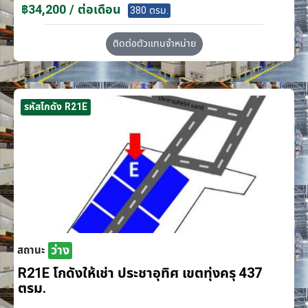
฿34,200 / ต่อเดือน
380 ตรม.
ติดต่อตัวแทนจำหน่าย
รหัสโกดัง R21E
ว่าง
สถานะ
R21E โกดังให้เช่า ประชาอุทิศ เขตทุ่งครุ 437
ตรม.