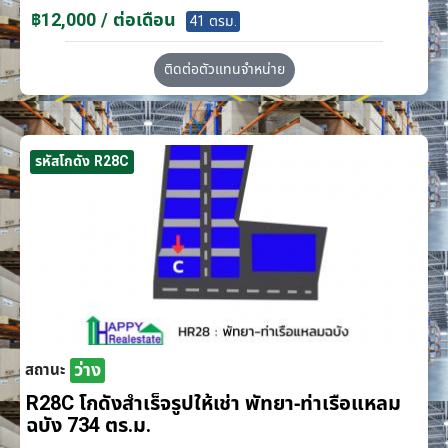
฿12,000 / ต่อเดือน
41 ตรม.
ติดต่อตัวแทนจำหน่าย
รหัสโกดัง R28C
ว่าง
สถานะ
R28C โกดังสำเร็จรูปให้เช่า พัทยา-ท่าเรือแหลม
ฉบัง 734 ตร.ม.