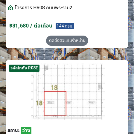
โครงการ
HR08 ถนนพระราม2
฿31,680 / ต่อเดือน
144 ตรม.
ติดต่อตัวแทนจำหน่าย
รหัสโกดัง R08E
ว่าง
สถานะ