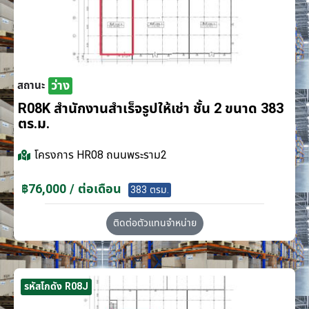
ว่าง
สถานะ
R08K สำนักงานสำเร็จรูปให้เช่า ชั้น 2 ขนาด 383
ตร.ม.
โครงการ
HR08 ถนนพระราม2
฿76,000 / ต่อเดือน
383 ตรม.
ติดต่อตัวแทนจำหน่าย
รหัสโกดัง R08J