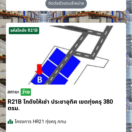
ติดต่อตัวแทนจำหน่าย
รหัสโกดัง R21B
ว่าง
สถานะ
R21B โกดังให้เช่า ประชาอุทิศ เขตทุ่งครุ 380
ตรม.
โครงการ
HR21 ทุ่งครุ กทม