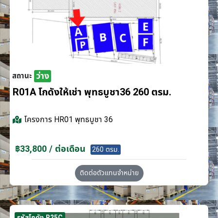
ว่าง
สถานะ
R01A โกดังให้เช่า พุทธบูชา36 260 ตรม.
โครงการ
HR01 พุทธบูชา 36
฿33,800 / ต่อเดือน
260 ตรม.
ติดต่อตัวแทนจำหน่าย
รหัสโกดัง R25C