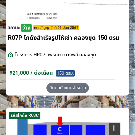
ว่าง
สถานะ
หมดสัญญาวันที่ 01 Jan 2567
R07P โกดังสำเร็จรูปให้เช่า คลองขุด 150 ตรม
โครงการ
HR07 แพรกษา บางพลี คลองขุด
฿21,000 / ต่อเดือน
150 ตรม.
ติดต่อตัวแทนจำหน่าย
รหัสโกดัง R03C