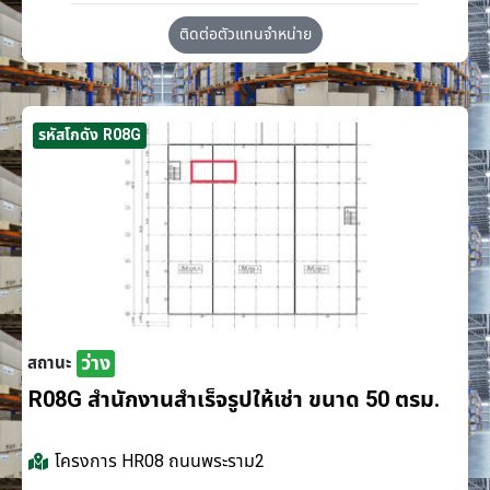
ติดต่อตัวแทนจำหน่าย
รหัสโกดัง R08G
ว่าง
สถานะ
R08G สำนักงานสำเร็จรูปให้เช่า ขนาด 50 ตรม.
โครงการ
HR08 ถนนพระราม2