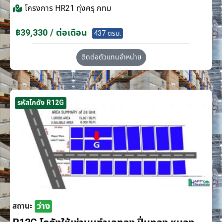
โครงการ
HR21 ทุ่งครุ กทม
฿39,330 / ต่อเดือน
437 ตรม.
ติดต่อตัวแทนจำหน่าย
รหัสโกดัง R12G
ว่าง
สถานะ