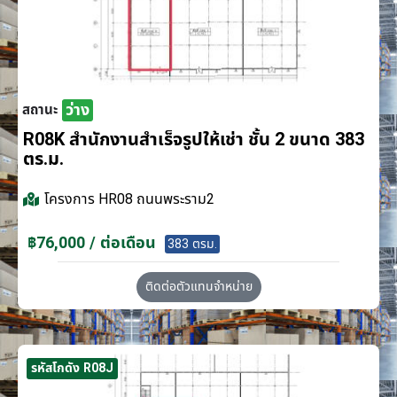
ว่าง
สถานะ
R08K สำนักงานสำเร็จรูปให้เช่า ชั้น 2 ขนาด 383
ตร.ม.
โครงการ
HR08 ถนนพระราม2
฿76,000 / ต่อเดือน
383 ตรม.
ติดต่อตัวแทนจำหน่าย
รหัสโกดัง R08J