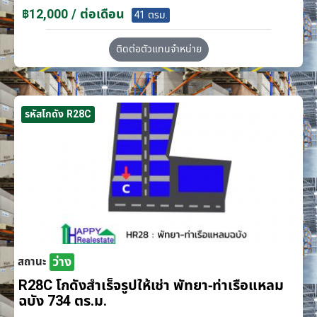
฿12,000 / ต่อเดือน
41 ตรม.
ติดต่อตัวแทนจำหน่าย
รหัสโกดัง R28C
ว่าง
สถานะ
R28C โกดังสำเร็จรูปให้เช่า พัทยา-ท่าเรือแหลม
ฉบัง 734 ตร.ม.