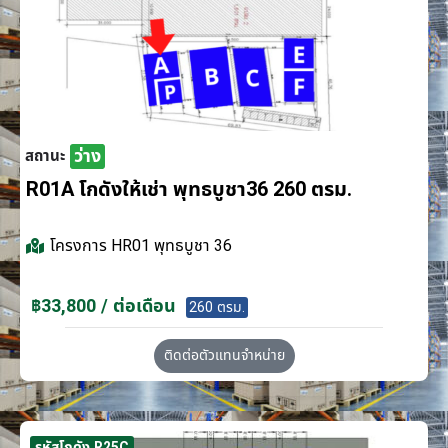
ว่าง
สถานะ
R01A โกดังให้เช่า พุทธบูชา36 260 ตรม.
โครงการ
HR01 พุทธบูชา 36
฿33,800 / ต่อเดือน
260 ตรม.
ติดต่อตัวแทนจำหน่าย
รหัสโกดัง R25C