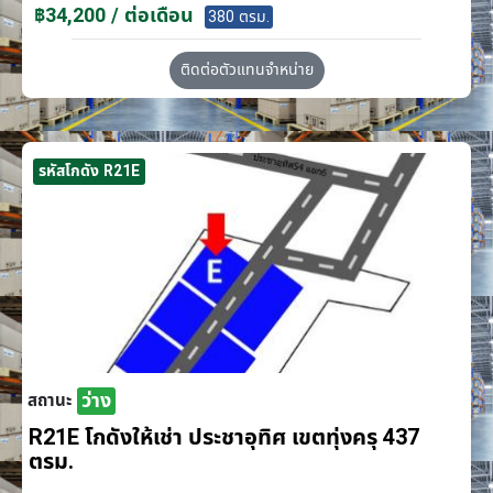
฿34,200 / ต่อเดือน
380 ตรม.
ติดต่อตัวแทนจำหน่าย
รหัสโกดัง R21E
ว่าง
สถานะ
R21E โกดังให้เช่า ประชาอุทิศ เขตทุ่งครุ 437
ตรม.