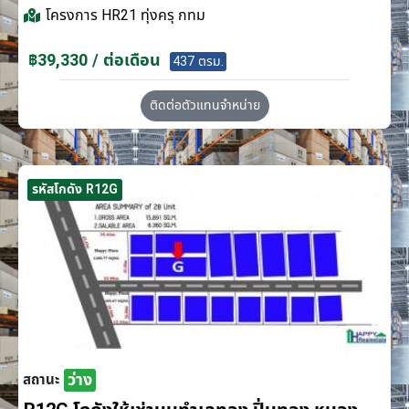
โครงการ
HR21 ทุ่งครุ กทม
฿39,330 / ต่อเดือน
437 ตรม.
ติดต่อตัวแทนจำหน่าย
รหัสโกดัง R12G
ว่าง
สถานะ