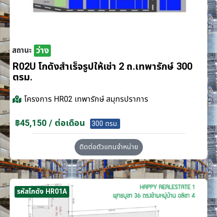
ว่าง
สถานะ
R02U โกดังสำเร็จรูปให้เช่า 2 ถ.เทพารักษ์ 300
ตรม.
โครงการ
HR02 เทพารักษ์ สมุทรปราการ
฿45,150 / ต่อเดือน
300 ตรม.
ติดต่อตัวแทนจำหน่าย
รหัสโกดัง HR01A