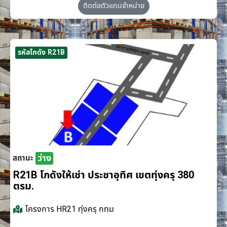
ติดต่อตัวแทนจำหน่าย
รหัสโกดัง R21B
ว่าง
สถานะ
R21B โกดังให้เช่า ประชาอุทิศ เขตทุ่งครุ 380
ตรม.
โครงการ
HR21 ทุ่งครุ กทม