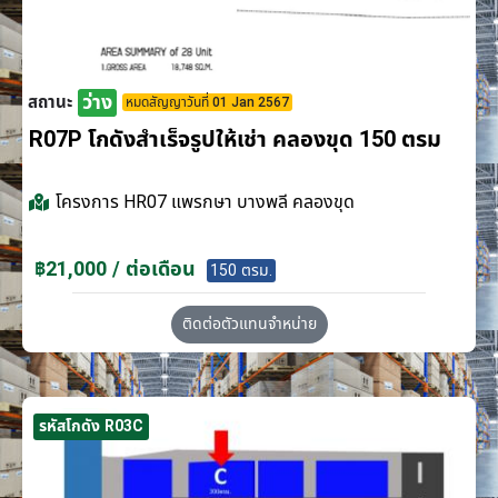
ว่าง
สถานะ
หมดสัญญาวันที่ 01 Jan 2567
R07P โกดังสำเร็จรูปให้เช่า คลองขุด 150 ตรม
โครงการ
HR07 แพรกษา บางพลี คลองขุด
฿21,000 / ต่อเดือน
150 ตรม.
ติดต่อตัวแทนจำหน่าย
รหัสโกดัง R03C