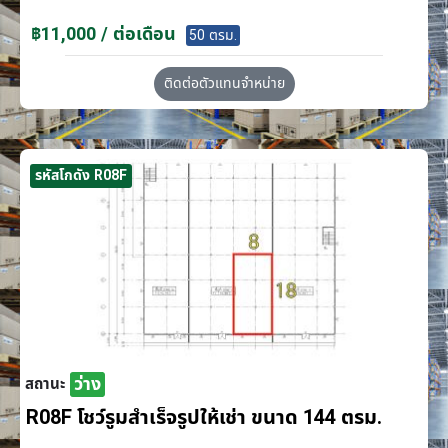
฿11,000 / ต่อเดือน
50 ตรม.
ติดต่อตัวแทนจำหน่าย
รหัสโกดัง R08F
ว่าง
สถานะ
R08F โชว์รูมสำเร็จรูปให้เช่า ขนาด 144 ตรม.