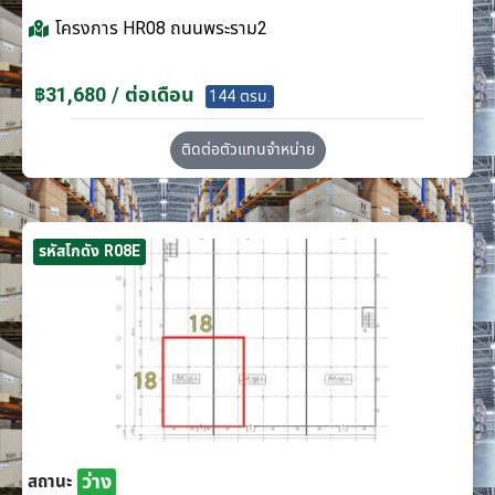
โครงการ
HR08 ถนนพระราม2
฿31,680 / ต่อเดือน
144 ตรม.
ติดต่อตัวแทนจำหน่าย
รหัสโกดัง R08E
ว่าง
สถานะ