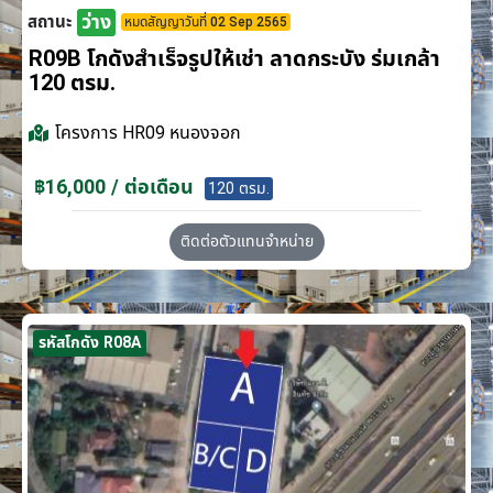
ว่าง
สถานะ
หมดสัญญาวันที่ 02 Sep 2565
R09B โกดังสำเร็จรูปให้เช่า ลาดกระบัง​ ร่มเกล้า
120 ตรม.
โครงการ
HR09 หนองจอก
฿16,000 / ต่อเดือน
120 ตรม.
ติดต่อตัวแทนจำหน่าย
รหัสโกดัง R08A