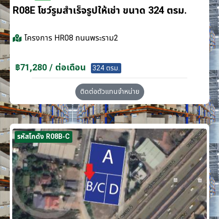
R08E โชว์รูมสำเร็จรูปให้เช่า ขนาด 324 ตรม.
โครงการ
HR08 ถนนพระราม2
฿71,280 / ต่อเดือน
324 ตรม.
ติดต่อตัวแทนจำหน่าย
รหัสโกดัง R08B-C