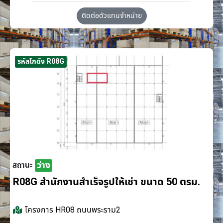
ติดต่อตัวแทนจำหน่าย
รหัสโกดัง R08G
ว่าง
สถานะ
R08G สำนักงานสำเร็จรูปให้เช่า ขนาด 50 ตรม.
โครงการ
HR08 ถนนพระราม2