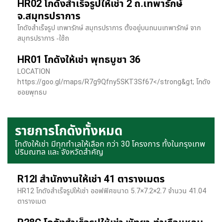
HR02 โกดังสำเร็จรูปให้เช่า 2 ถ.เทพารักษ์
จ.สมุทรปราการ
โกดังสำเร็จรูป เทพารักษ์ สมุทรปราการ ตั้งอยู่บนถนนเทพารักษ์ จาก
สมุทรปราการ -ใช้ถ
HR01 โกดังให้เช่า พุทธบูชา 36
LOCATION
https://goo.gl/maps/R7g9Qfny5SKT3Sf67</strong&gt; โกดัง
ซอยพุทธบ
รายการโกดังทั้งหมด
โกดังให้เช่า มีทุกทำเลให้เลือก กว่า 30 โครงการ ทั้งในกรุงเทพ
ปริมณฑล และ จังหวัดสำคัญ
R12I สำนักงานให้เช่า 41 ตารางเมตร
HR12 โกดังสำเร็จรูปให้เช่า ออฟฟิศขนาด 5.7×7.2×2.7 จำนวน 41.04
ตารางเมต