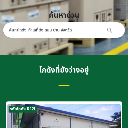
ค้นหาด่วน
โกดังที่ยังว่างอยู่
รหัสโกดัง R12I