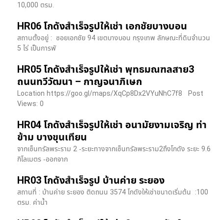
10,000 ตรม.
HR06 โกดังสำเร็จรูปให้เช่า เอกชัยบางบอน
สถานตั้งอยู่ : ซอยเอกชัย 94 เขตบางบอน กรุงเทพ ลักษณะที่ดินจำนวน
5 ไร่ เป็นการพั
HR05 โกดังสำเร็จรูปให้เช่า พุทธมณฑลสาย3
ถนนทวีวัฒนา – กาญจนาภิเษก
Location https://goo.gl/maps/XqCp8Dx2VYuNhC7f8 Post
Views: 0
HR04 โกดังสำเร็จรูปให้เช่า อนามัยงามเจริญ ท่า
ข้าม บางขุนเทียน
จากเซ็นทรัลพระราม 2 -ระยะทางจากเซ็นทรัลพระราม2ถึงโกดัง ระยะ 9.6
กิโลเมตร -ออกจาก
HR03 โกดังสำเร็จรูป บ้านค่าย ระยอง
สถานที่ : บ้านค่าย ระยอง ติดถนน 3574 โกดังให้เช่าขนาดเริ่มต้น :100
ตรม. ค่าน้ำ