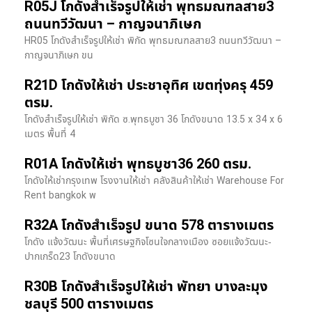
R05J โกดังสำเร็จรูปให้เช่า พุทธมณฑลสาย3
ถนนทวีวัฒนา – กาญจนาภิเษก
HR05 โกดังสำเร็จรูปให้เช่า พิกัด พุทธมณฑลสาย3 ถนนทวีวัฒนา –
กาญจนาภิเษก ขน
R21D โกดังให้เช่า ประชาอุทิศ เขตทุ่งครุ 459
ตรม.
โกดังสำเร็จรูปให้เช่า พิกัด ซ.พุทธบูชา 36 โกดังขนาด 13.5 x 34 x 6
เมตร พื้นที่ 4
R01A โกดังให้เช่า พุทธบูชา36 260 ตรม.
โกดังให้เช่ากรุงเทพ โรงงานให้เช่า คลังสินค้าให้เช่า Warehouse For
Rent bangkok พ
R32A โกดังสำเร็จรูป ขนาด 578 ตารางเมตร
โกดัง แจ้งวัฒนะ พื้นที่เศรษฐกิจโซนใจกลางเมือง ซอยแจ้งวัฒนะ-
ปากเกร็ด23 โกดังขนาด
R30B โกดังสำเร็จรูปให้เช่า พัทยา บางละมุง
ชลบุรี 500 ตารางเมตร