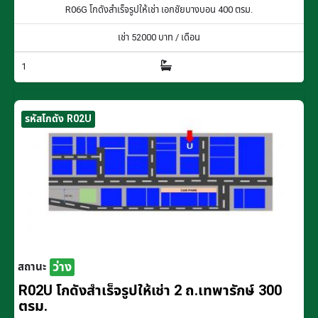
R06G โกดังสำเร็จรูปให้เช่า เอกชัยบางบอน 400 ตรม.
เช่า
52000
บาท / เดือน
1
รหัสโกดัง R02U
ว่าง
สถานะ
R02U โกดังสำเร็จรูปให้เช่า 2 ถ.เทพารักษ์ 300
ตรม.