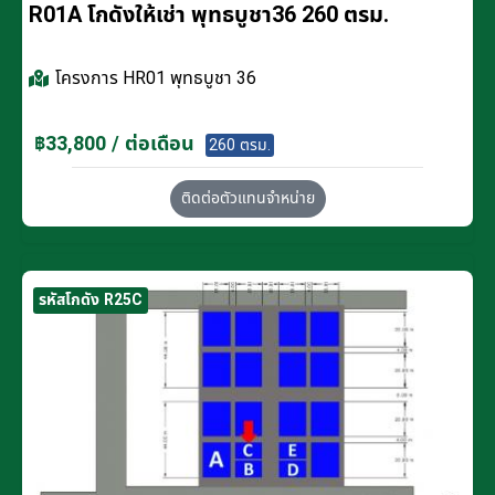
R01A โกดังให้เช่า พุทธบูชา36 260 ตรม.
โครงการ
HR01 พุทธบูชา 36
฿33,800 / ต่อเดือน
260 ตรม.
ติดต่อตัวแทนจำหน่าย
รหัสโกดัง R25C