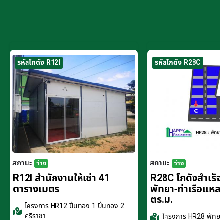
รหัสโกดัง R12I
รหัสโกดัง R28C
สถานะ
สถานะ
ว่าง
ว่าง
R12I สำนักงานให้เช่า 41
R28C โกดังสำเร็จร
ตารางเมตร
พัทยา-ท่าเรือแห
ตร.ม.
โครงการ
HR12 ปิ่นทอง 1 ปิ่นทอง 2
ศรีราชา
โครงการ
HR28 พัทยา