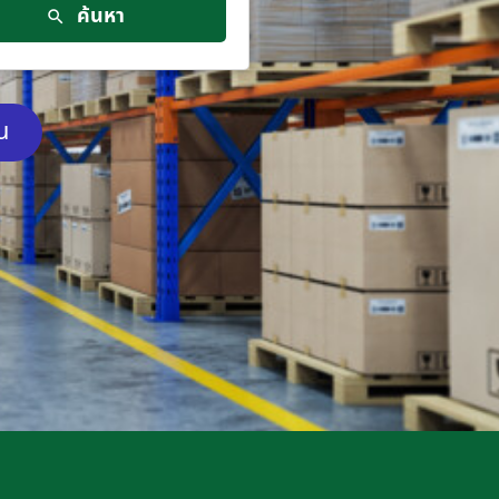
ค้นหา
ัน