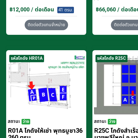
฿12,000 / ต่อเดือน
฿66,060 / ต่อเดือ
41 ตรม.
ติดต่อตัวแทนจำหน่าย
ติดต่อตัวแทน
รหัสโกดัง HR01A
รหัสโกดัง R25C
สถานะ
สถานะ
ว่าง
ว่าง
R01A โกดังให้เช่า พุทธบูชา36
R25C โกดังสำเร็จร
260 ตรม.
บางพลีใหญ่ อ.บ