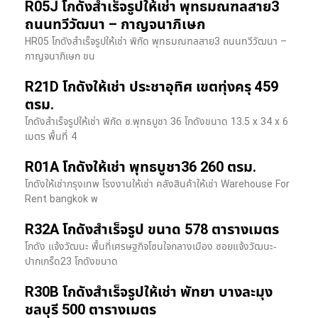
R05J โกดังสำเร็จรูปให้เช่า พุทธมณฑลสาย3
ถนนทวีวัฒนา – กาญจนาภิเษก
HR05 โกดังสำเร็จรูปให้เช่า พิกัด พุทธมณฑลสาย3 ถนนทวีวัฒนา –
กาญจนาภิเษก ขน
R21D โกดังให้เช่า ประชาอุทิศ เขตทุ่งครุ 459
ตรม.
โกดังสำเร็จรูปให้เช่า พิกัด ซ.พุทธบูชา 36 โกดังขนาด 13.5 x 34 x 6
เมตร พื้นที่ 4
R01A โกดังให้เช่า พุทธบูชา36 260 ตรม.
โกดังให้เช่ากรุงเทพ โรงงานให้เช่า คลังสินค้าให้เช่า Warehouse For
Rent bangkok พ
R32A โกดังสำเร็จรูป ขนาด 578 ตารางเมตร
โกดัง แจ้งวัฒนะ พื้นที่เศรษฐกิจโซนใจกลางเมือง ซอยแจ้งวัฒนะ-
ปากเกร็ด23 โกดังขนาด
R30B โกดังสำเร็จรูปให้เช่า พัทยา บางละมุง
ชลบุรี 500 ตารางเมตร