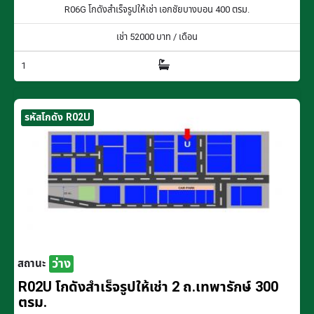
R06G โกดังสำเร็จรูปให้เช่า เอกชัยบางบอน 400 ตรม.
เช่า
52000
บาท / เดือน
1
รหัสโกดัง R02U
ว่าง
สถานะ
R02U โกดังสำเร็จรูปให้เช่า 2 ถ.เทพารักษ์ 300
ตรม.