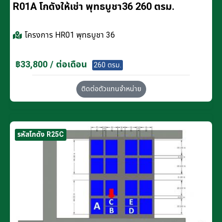
R01A โกดังให้เช่า พุทธบูชา36 260 ตรม.
โครงการ
HR01 พุทธบูชา 36
฿33,800 / ต่อเดือน
260 ตรม.
ติดต่อตัวแทนจำหน่าย
รหัสโกดัง R25C