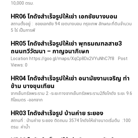
10,000 ตรม.
HR06 โกดังสำเร็จรูปให้เช่า เอกชัยบางบอน
สถานตั้งอยู่ : ซอยเอกชัย 94 เขตบางบอน กรุงเทพ ลักษณะที่ดินจำนวน
5 ไร่ เป็นการพั
HR05 โกดังสำเร็จรูปให้เช่า พุทธมณฑลสาย3
ถนนทวีวัฒนา – กาญจนาภิเษก
Location https://goo.gl/maps/XqCp8Dx2VYuNhC7f8 Post
Views: 0
HR04 โกดังสำเร็จรูปให้เช่า อนามัยงามเจริญ ท่า
ข้าม บางขุนเทียน
จากเซ็นทรัลพระราม 2 -ระยะทางจากเซ็นทรัลพระราม2ถึงโกดัง ระยะ 9.6
กิโลเมตร -ออกจาก
HR03 โกดังสำเร็จรูป บ้านค่าย ระยอง
สถานที่ : บ้านค่าย ระยอง ติดถนน 3574 โกดังให้เช่าขนาดเริ่มต้น :100
ตรม. ค่าน้ำ