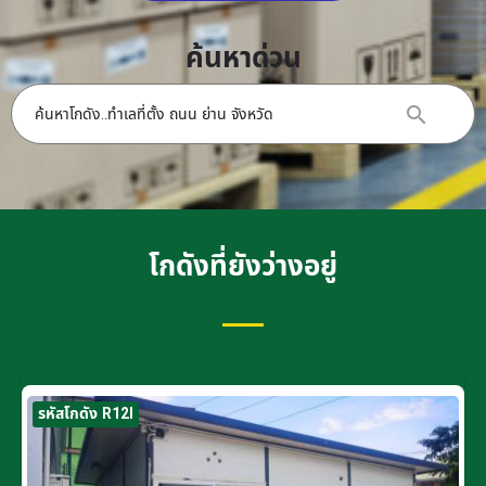
ค้นหาด่วน
โกดังที่ยังว่างอยู่
รหัสโกดัง R12I