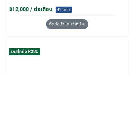
฿12,000 / ต่อเดือน
41 ตรม.
ติดต่อตัวแทนจำหน่าย
รหัสโกดัง R28C
ว่าง
สถานะ
R28C โกดังสำเร็จรูปให้เช่า พัทยา-ท่าเรือแหลม
ฉบัง 734 ตร.ม.