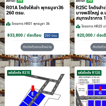
สถานะ
สถานะ
ว่าง
ว่าง
R01A โกดังให้เช่า พุทธบูชา36
R25C โกดังสำเร็
260 ตรม.
บางพลีใหญ่ อ.
สมุทรปราการ 1
โครงการ
HR01 พุทธบูชา 36
โครงการ
HR25 บา
฿33,800 / ต่อเดือน
฿20,000 / ต่อเด
260 ตรม.
ติดต่อตัวแทนจำหน่าย
ติดต่อตั
รหัสโกดัง R21E
รหัสโกดัง R12G