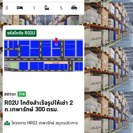
0
1
5
รหัสโกดัง R02U
สถานะ
ว่าง
รม.
R02U โกดังสำเร็จรูปให้เช่า 2
ถ.เทพารักษ์ 300 ตรม.
โครงการ
HR02 เทพารักษ์ สมุทรปราการ