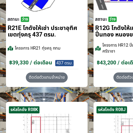
สถานะ
สถานะ
ว่าง
ว่าง
R21E โกดังให้เช่า ประชาอุทิศ
R12G โกดังให้
เขตทุ่งครุ 437 ตรม.
ปิ่นทอง หนอง
โครงการ
HR12 ปิ่
โครงการ
HR21 ทุ่งครุ กทม
ศรีราชา
฿39,330 / ต่อเดือน
฿43,200 / ต่อเด
437 ตรม.
ติดต่อตัวแทนจำหน่าย
ติดต่อตั
รหัสโกดัง R08K
รหัสโกดัง R08J