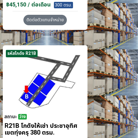
฿45,150 / ต่อเดือน
300 ตรม.
ติดต่อตัวแทนจำหน่าย
รหัสโกดัง R21B
สถานะ
ว่าง
R21B โกดังให้เช่า ประชาอุทิศ
เขตทุ่งครุ 380 ตรม.