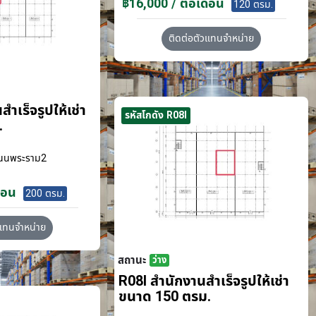
฿16,000 / ต่อเดือน
120 ตรม.
ติดต่อตัวแทนจำหน่าย
ำเร็จรูปให้เช่า
รหัสโกดัง R08I
.
นนพระราม2
ือน
200 ตรม.
วแทนจำหน่าย
สถานะ
ว่าง
R08I สำนักงานสำเร็จรูปให้เช่า
ขนาด 150 ตรม.