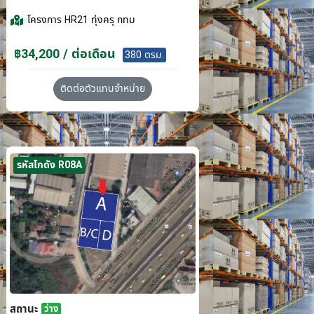
โครงการ
HR21 ทุ่งครุ กทม
฿34,200 / ต่อเดือน
380 ตรม.
ติดต่อตัวแทนจำหน่าย
รหัสโกดัง R08A
สถานะ
ว่าง