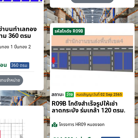
เช่าบนทำเลทอง
รหัสโกดัง R09B
ขาม 360 ตรม
นทอง 1 ปิ่นทอง 2
ือน
360 ตรม.
วแทนจำหน่าย
สถานะ
ว่าง
หมดสัญญาวันที่ 02 Sep 2565
R09B โกดังสำเร็จรูปให้เช่า
ลาดกระบัง​ ร่มเกล้า 120 ตรม.
โครงการ
HR09 หนองจอก