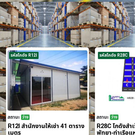
รหัสโกดัง R12I
รหัสโกดัง R28C
สถานะ
สถานะ
ว่าง
ว่าง
R12I สำนักงานให้เช่า 41 ตาราง
R28C โกดังสำเร็
เมตร
พัทยา-ท่าเรือ