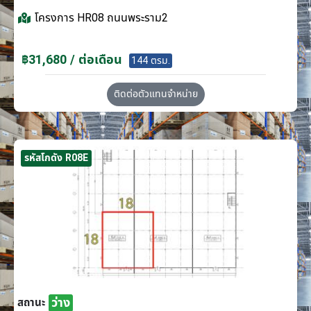
โครงการ
HR08 ถนนพระราม2
฿31,680 / ต่อเดือน
144 ตรม.
ติดต่อตัวแทนจำหน่าย
รหัสโกดัง R08E
ว่าง
สถานะ