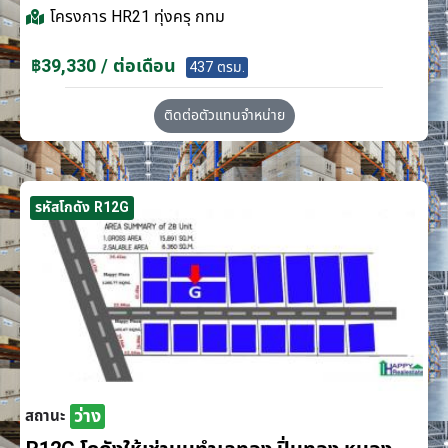
โครงการ
HR21 ทุ่งครุ กทม
฿39,330 / ต่อเดือน
437 ตรม.
ติดต่อตัวแทนจำหน่าย
รหัสโกดัง R12G
ว่าง
สถานะ