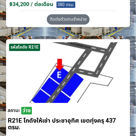
฿34,200 / ต่อเดือน
380 ตรม.
ติดต่อตัวแทนจำหน่าย
รหัสโกดัง R21E
ว่าง
สถานะ
R21E โกดังให้เช่า ประชาอุทิศ เขตทุ่งครุ 437
ตรม.