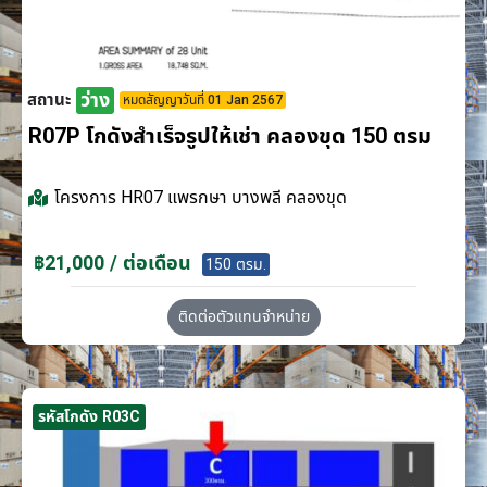
ว่าง
สถานะ
หมดสัญญาวันที่ 01 Jan 2567
R07P โกดังสำเร็จรูปให้เช่า คลองขุด 150 ตรม
โครงการ
HR07 แพรกษา บางพลี คลองขุด
฿21,000 / ต่อเดือน
150 ตรม.
ติดต่อตัวแทนจำหน่าย
รหัสโกดัง R03C