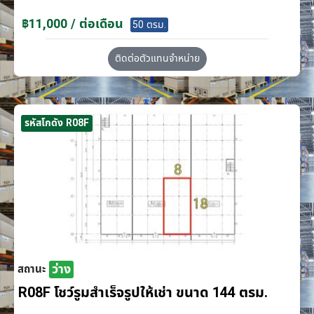
฿11,000 / ต่อเดือน
50 ตรม.
ติดต่อตัวแทนจำหน่าย
รหัสโกดัง R08F
ว่าง
สถานะ
R08F โชว์รูมสำเร็จรูปให้เช่า ขนาด 144 ตรม.