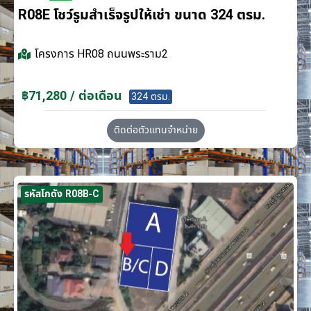
R08E โชว์รูมสำเร็จรูปให้เช่า ขนาด 324 ตรม.
โครงการ
HR08 ถนนพระราม2
฿71,280 / ต่อเดือน
324 ตรม.
ติดต่อตัวแทนจำหน่าย
รหัสโกดัง R08B-C