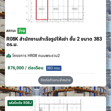
ว่าง
สถานะ
R08K สำนักงานสำเร็จรูปให้เช่า ชั้น 2 ขนาด 383
ตร.ม.
โครงการ
HR08 ถนนพระราม2
฿76,000 / ต่อเดือน
383 ตรม.
ติดต่อตัวแทนจำหน่าย
รหัสโกดัง R08J