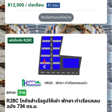
฿12,000 / ต่อเดือน
41 ตรม.
ติดต่อตัวแทนจำหน่าย
รหัสโกดัง R28C
ว่าง
สถานะ
R28C โกดังสำเร็จรูปให้เช่า พัทยา-ท่าเรือแหลม
ฉบัง 734 ตร.ม.