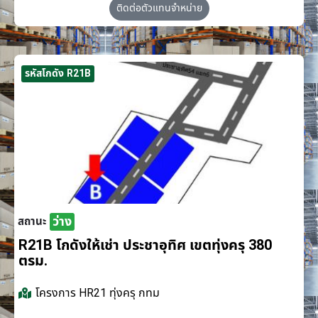
ติดต่อตัวแทนจำหน่าย
รหัสโกดัง R21B
ว่าง
สถานะ
R21B โกดังให้เช่า ประชาอุทิศ เขตทุ่งครุ 380
ตรม.
โครงการ
HR21 ทุ่งครุ กทม