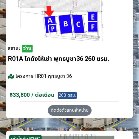
ว่าง
สถานะ
R01A โกดังให้เช่า พุทธบูชา36 260 ตรม.
โครงการ
HR01 พุทธบูชา 36
฿33,800 / ต่อเดือน
260 ตรม.
ติดต่อตัวแทนจำหน่าย
รหัสโกดัง R25C