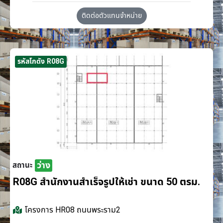
ติดต่อตัวแทนจำหน่าย
รหัสโกดัง R08G
ว่าง
สถานะ
R08G สำนักงานสำเร็จรูปให้เช่า ขนาด 50 ตรม.
โครงการ
HR08 ถนนพระราม2