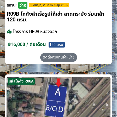
ว่าง
สถานะ
หมดสัญญาวันที่ 02 Sep 2565
R09B โกดังสำเร็จรูปให้เช่า ลาดกระบัง​ ร่มเกล้า
120 ตรม.
โครงการ
HR09 หนองจอก
฿16,000 / ต่อเดือน
120 ตรม.
ติดต่อตัวแทนจำหน่าย
รหัสโกดัง R08A