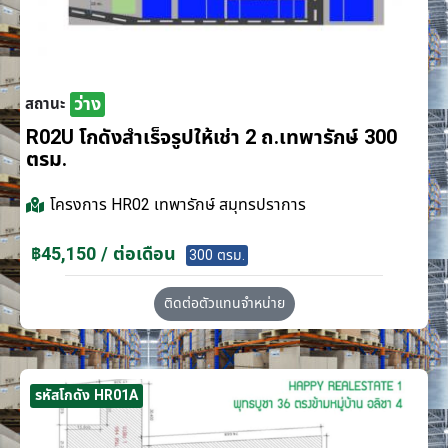
ว่าง
สถานะ
R02U โกดังสำเร็จรูปให้เช่า 2 ถ.เทพารักษ์ 300
ตรม.
โครงการ
HR02 เทพารักษ์ สมุทรปราการ
฿45,150 / ต่อเดือน
300 ตรม.
ติดต่อตัวแทนจำหน่าย
รหัสโกดัง HR01A