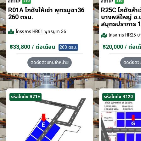
สถานะ
สถานะ
ว่าง
ว่าง
R01A โกดังให้เช่า พุทธบูชา36
R25C โกดังสำเร็
260 ตรม.
บางพลีใหญ่ อ.
สมุทรปราการ 1
โครงการ
HR01 พุทธบูชา 36
โครงการ
HR25 บา
฿33,800 / ต่อเดือน
฿20,000 / ต่อเด
260 ตรม.
ติดต่อตัวแทนจำหน่าย
ติดต่อตั
รหัสโกดัง R21E
รหัสโกดัง R12G