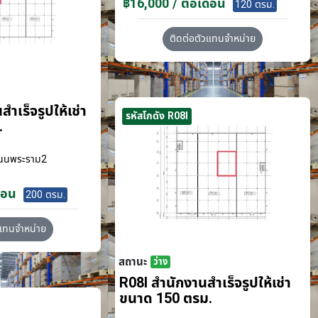
฿16,000 / ต่อเดือน
120 ตรม.
ติดต่อตัวแทนจำหน่าย
ำเร็จรูปให้เช่า
รหัสโกดัง R08I
.
นนพระราม2
ือน
200 ตรม.
วแทนจำหน่าย
สถานะ
ว่าง
R08I สำนักงานสำเร็จรูปให้เช่า
ขนาด 150 ตรม.