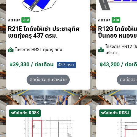
สถานะ
สถานะ
ว่าง
ว่าง
R21E โกดังให้เช่า ประชาอุทิศ
R12G โกดังให้
เขตทุ่งครุ 437 ตรม.
ปิ่นทอง หนอง
โครงการ
HR12 ปิ่
โครงการ
HR21 ทุ่งครุ กทม
ศรีราชา
฿39,330 / ต่อเดือน
฿43,200 / ต่อเด
437 ตรม.
ติดต่อตัวแทนจำหน่าย
ติดต่อตั
รหัสโกดัง R08K
รหัสโกดัง R08J