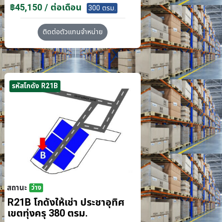
฿45,150 / ต่อเดือน
300 ตรม.
ติดต่อตัวแทนจำหน่าย
รหัสโกดัง R21B
สถานะ
ว่าง
R21B โกดังให้เช่า ประชาอุทิศ
เขตทุ่งครุ 380 ตรม.