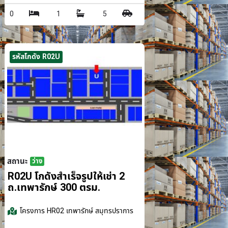
0
1
5
รหัสโกดัง R02U
สถานะ
ว่าง
รม.
R02U โกดังสำเร็จรูปให้เช่า 2
ถ.เทพารักษ์ 300 ตรม.
โครงการ
HR02 เทพารักษ์ สมุทรปราการ