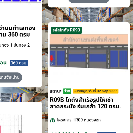
เช่าบนทำเลทอง
รหัสโกดัง R09B
ขาม 360 ตรม
นทอง 1 ปิ่นทอง 2
ือน
360 ตรม.
วแทนจำหน่าย
สถานะ
ว่าง
หมดสัญญาวันที่ 02 Sep 2565
R09B โกดังสำเร็จรูปให้เช่า
ลาดกระบัง​ ร่มเกล้า 120 ตรม.
โครงการ
HR09 หนองจอก