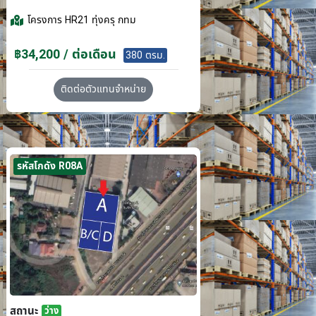
โครงการ
HR21 ทุ่งครุ กทม
฿34,200 / ต่อเดือน
380 ตรม.
ติดต่อตัวแทนจำหน่าย
รหัสโกดัง R08A
สถานะ
ว่าง