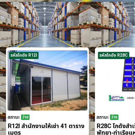
รหัสโกดัง R12I
รหัสโกดัง R28C
สถานะ
สถานะ
ว่าง
ว่าง
R12I สำนักงานให้เช่า 41 ตาราง
R28C โกดังสำเร็
เมตร
พัทยา-ท่าเรือ