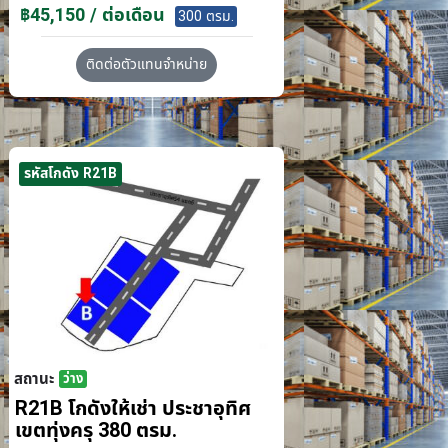
฿45,150 / ต่อเดือน
300 ตรม.
ติดต่อตัวแทนจำหน่าย
รหัสโกดัง R21B
สถานะ
ว่าง
R21B โกดังให้เช่า ประชาอุทิศ
เขตทุ่งครุ 380 ตรม.