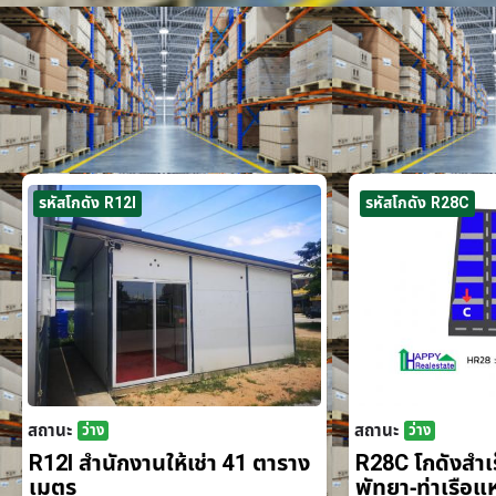
รหัสโกดัง R12I
รหัสโกดัง R28C
สถานะ
สถานะ
ว่าง
ว่าง
R12I สำนักงานให้เช่า 41 ตาราง
R28C โกดังสำเร็
เมตร
พัทยา-ท่าเรือ