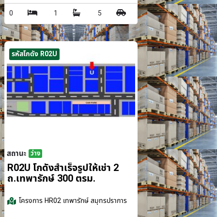
0
1
5
รหัสโกดัง R02U
สถานะ
ว่าง
รม.
R02U โกดังสำเร็จรูปให้เช่า 2
ถ.เทพารักษ์ 300 ตรม.
โครงการ
HR02 เทพารักษ์ สมุทรปราการ