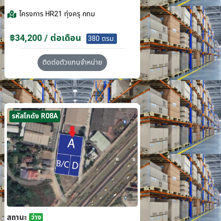
โครงการ
HR21 ทุ่งครุ กทม
฿34,200 / ต่อเดือน
380 ตรม.
ติดต่อตัวแทนจำหน่าย
รหัสโกดัง R08A
สถานะ
ว่าง