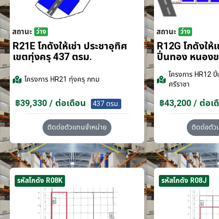
สถานะ
สถานะ
ว่าง
ว่าง
R21E โกดังให้เช่า ประชาอุทิศ
R12G โกดังให้
เขตทุ่งครุ 437 ตรม.
ปิ่นทอง หนอง
โครงการ
HR12 ปิ่
โครงการ
HR21 ทุ่งครุ กทม
ศรีราชา
฿39,330 / ต่อเดือน
฿43,200 / ต่อเด
437 ตรม.
ติดต่อตัวแทนจำหน่าย
ติดต่อตั
รหัสโกดัง R08K
รหัสโกดัง R08J