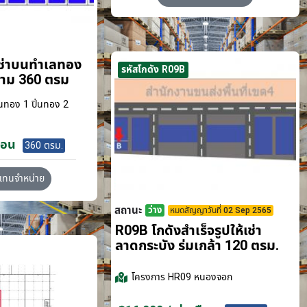
เช่าบนทำเลทอง
รหัสโกดัง R09B
ขาม 360 ตรม
นทอง 1 ปิ่นทอง 2
ือน
360 ตรม.
วแทนจำหน่าย
สถานะ
ว่าง
หมดสัญญาวันที่ 02 Sep 2565
R09B โกดังสำเร็จรูปให้เช่า
ลาดกระบัง​ ร่มเกล้า 120 ตรม.
โครงการ
HR09 หนองจอก