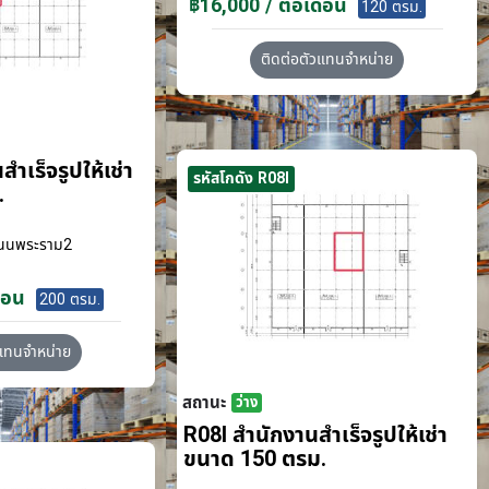
฿16,000 / ต่อเดือน
120 ตรม.
ติดต่อตัวแทนจำหน่าย
ำเร็จรูปให้เช่า
รหัสโกดัง R08I
.
นนพระราม2
ือน
200 ตรม.
วแทนจำหน่าย
สถานะ
ว่าง
R08I สำนักงานสำเร็จรูปให้เช่า
ขนาด 150 ตรม.