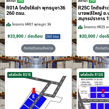
สถานะ
สถานะ
ว่าง
ว่าง
R01A โกดังให้เช่า พุทธบูชา36
R25C โกดังสำเร็
260 ตรม.
บางพลีใหญ่ อ.
สมุทรปราการ 1
โครงการ
HR01 พุทธบูชา 36
โครงการ
HR25 บา
฿33,800 / ต่อเดือน
฿20,000 / ต่อเด
260 ตรม.
ติดต่อตัวแทนจำหน่าย
ติดต่อตั
รหัสโกดัง R21E
รหัสโกดัง R12G