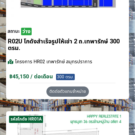
ว่าง
สถานะ
R02U โกดังสำเร็จรูปให้เช่า 2 ถ.เทพารักษ์ 300
ตรม.
โครงการ
HR02 เทพารักษ์ สมุทรปราการ
฿45,150 / ต่อเดือน
300 ตรม.
ติดต่อตัวแทนจำหน่าย
รหัสโกดัง HR01A