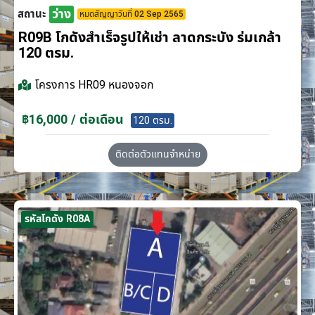
ว่าง
สถานะ
หมดสัญญาวันที่ 02 Sep 2565
R09B โกดังสำเร็จรูปให้เช่า ลาดกระบัง​ ร่มเกล้า
120 ตรม.
โครงการ
HR09 หนองจอก
฿16,000 / ต่อเดือน
120 ตรม.
ติดต่อตัวแทนจำหน่าย
รหัสโกดัง R08A