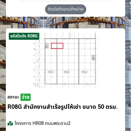
ติดต่อตัวแทนจำหน่าย
รหัสโกดัง R08G
ว่าง
สถานะ
R08G สำนักงานสำเร็จรูปให้เช่า ขนาด 50 ตรม.
โครงการ
HR08 ถนนพระราม2