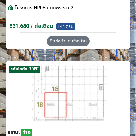
โครงการ
HR08 ถนนพระราม2
฿31,680 / ต่อเดือน
144 ตรม.
ติดต่อตัวแทนจำหน่าย
รหัสโกดัง R08E
ว่าง
สถานะ