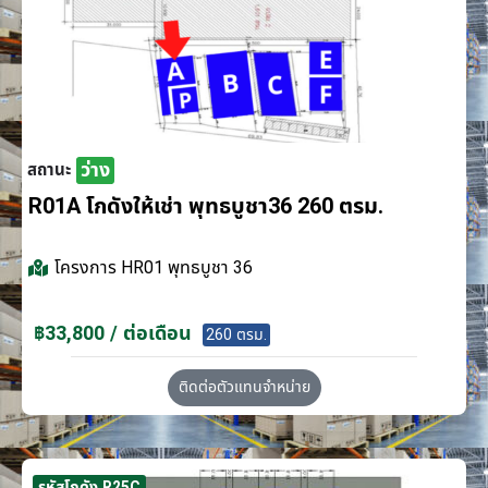
ว่าง
สถานะ
R01A โกดังให้เช่า พุทธบูชา36 260 ตรม.
โครงการ
HR01 พุทธบูชา 36
฿33,800 / ต่อเดือน
260 ตรม.
ติดต่อตัวแทนจำหน่าย
รหัสโกดัง R25C