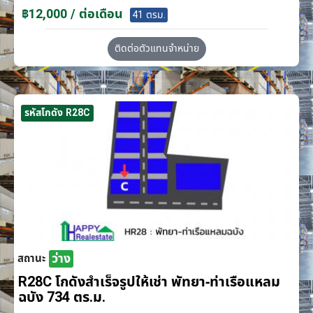
฿12,000 / ต่อเดือน
41 ตรม.
ติดต่อตัวแทนจำหน่าย
รหัสโกดัง R28C
ว่าง
สถานะ
R28C โกดังสำเร็จรูปให้เช่า พัทยา-ท่าเรือแหลม
ฉบัง 734 ตร.ม.