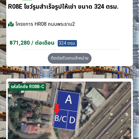
R08E โชว์รูมสำเร็จรูปให้เช่า ขนาด 324 ตรม.
โครงการ
HR08 ถนนพระราม2
฿71,280 / ต่อเดือน
324 ตรม.
ติดต่อตัวแทนจำหน่าย
รหัสโกดัง R08B-C