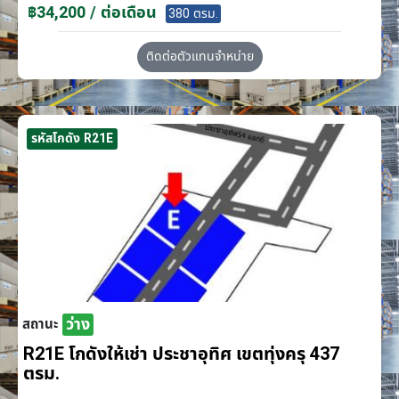
฿34,200 / ต่อเดือน
380 ตรม.
ติดต่อตัวแทนจำหน่าย
รหัสโกดัง R21E
ว่าง
สถานะ
R21E โกดังให้เช่า ประชาอุทิศ เขตทุ่งครุ 437
ตรม.