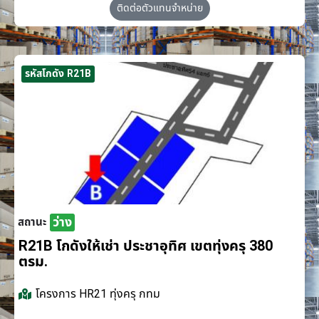
ติดต่อตัวแทนจำหน่าย
รหัสโกดัง R21B
ว่าง
สถานะ
R21B โกดังให้เช่า ประชาอุทิศ เขตทุ่งครุ 380
ตรม.
โครงการ
HR21 ทุ่งครุ กทม