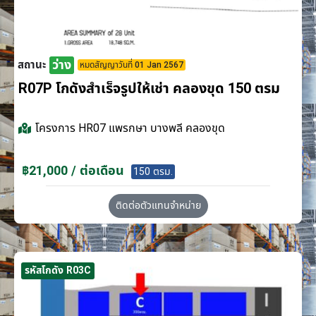
ว่าง
สถานะ
หมดสัญญาวันที่ 01 Jan 2567
R07P โกดังสำเร็จรูปให้เช่า คลองขุด 150 ตรม
โครงการ
HR07 แพรกษา บางพลี คลองขุด
฿21,000 / ต่อเดือน
150 ตรม.
ติดต่อตัวแทนจำหน่าย
รหัสโกดัง R03C