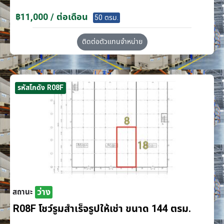
฿11,000 / ต่อเดือน
50 ตรม.
ติดต่อตัวแทนจำหน่าย
รหัสโกดัง R08F
ว่าง
สถานะ
R08F โชว์รูมสำเร็จรูปให้เช่า ขนาด 144 ตรม.