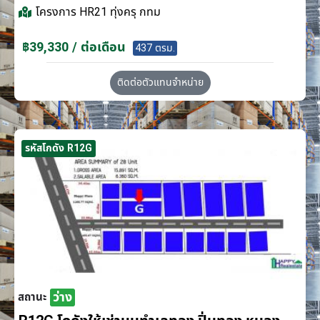
โครงการ
HR21 ทุ่งครุ กทม
฿39,330 / ต่อเดือน
437 ตรม.
ติดต่อตัวแทนจำหน่าย
รหัสโกดัง R12G
ว่าง
สถานะ