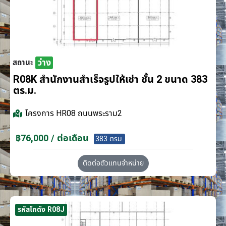
ว่าง
สถานะ
R08K สำนักงานสำเร็จรูปให้เช่า ชั้น 2 ขนาด 383
ตร.ม.
โครงการ
HR08 ถนนพระราม2
฿76,000 / ต่อเดือน
383 ตรม.
ติดต่อตัวแทนจำหน่าย
รหัสโกดัง R08J