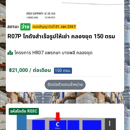
ว่าง
สถานะ
หมดสัญญาวันที่ 01 Jan 2567
R07P โกดังสำเร็จรูปให้เช่า คลองขุด 150 ตรม
โครงการ
HR07 แพรกษา บางพลี คลองขุด
฿21,000 / ต่อเดือน
150 ตรม.
ติดต่อตัวแทนจำหน่าย
รหัสโกดัง R03C