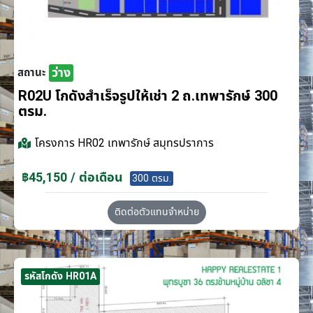
ว่าง
สถานะ
R02U โกดังสำเร็จรูปให้เช่า 2 ถ.เทพารักษ์ 300
ตรม.
โครงการ
HR02 เทพารักษ์ สมุทรปราการ
฿45,150 / ต่อเดือน
300 ตรม.
ติดต่อตัวแทนจำหน่าย
รหัสโกดัง HR01A