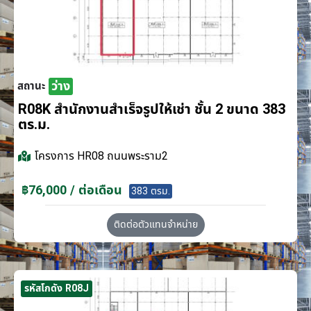
ว่าง
สถานะ
R08K สำนักงานสำเร็จรูปให้เช่า ชั้น 2 ขนาด 383
ตร.ม.
โครงการ
HR08 ถนนพระราม2
฿76,000 / ต่อเดือน
383 ตรม.
ติดต่อตัวแทนจำหน่าย
รหัสโกดัง R08J