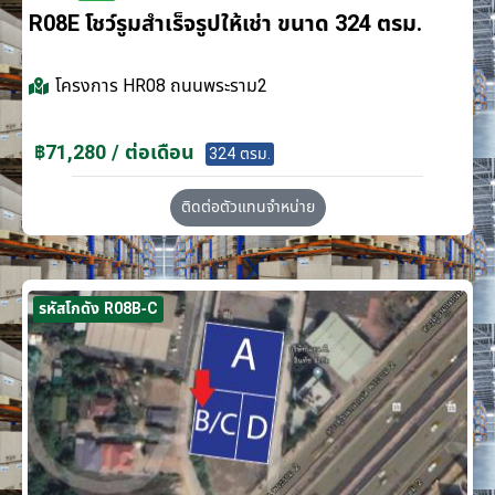
R08E โชว์รูมสำเร็จรูปให้เช่า ขนาด 324 ตรม.
โครงการ
HR08 ถนนพระราม2
฿71,280 / ต่อเดือน
324 ตรม.
ติดต่อตัวแทนจำหน่าย
รหัสโกดัง R08B-C