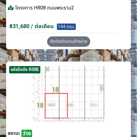
โครงการ
HR08 ถนนพระราม2
฿31,680 / ต่อเดือน
144 ตรม.
ติดต่อตัวแทนจำหน่าย
รหัสโกดัง R08E
ว่าง
สถานะ