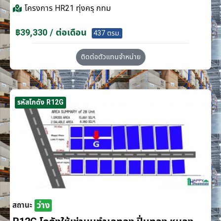
โครงการ
HR21 ทุ่งครุ กทม
฿39,330 / ต่อเดือน
437 ตรม.
ติดต่อตัวแทนจำหน่าย
รหัสโกดัง R12G
ว่าง
สถานะ