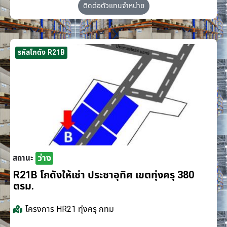
ติดต่อตัวแทนจำหน่าย
รหัสโกดัง R21B
ว่าง
สถานะ
R21B โกดังให้เช่า ประชาอุทิศ เขตทุ่งครุ 380
ตรม.
โครงการ
HR21 ทุ่งครุ กทม