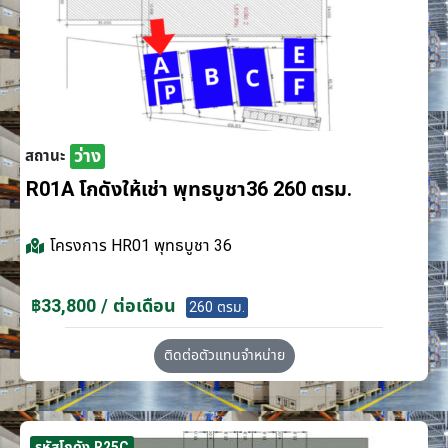
ว่าง
สถานะ
R01A โกดังให้เช่า พุทธบูชา36 260 ตรม.
โครงการ
HR01 พุทธบูชา 36
฿33,800 / ต่อเดือน
260 ตรม.
ติดต่อตัวแทนจำหน่าย
รหัสโกดัง R25C