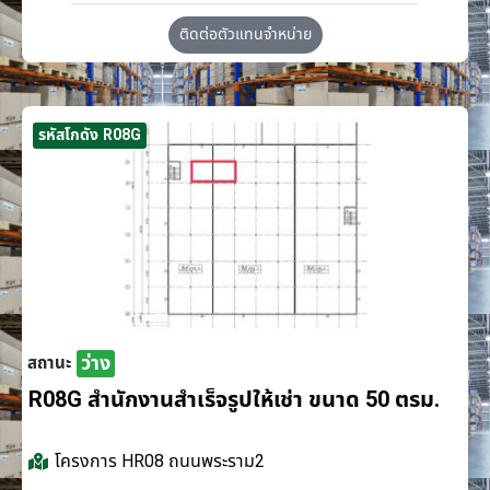
ติดต่อตัวแทนจำหน่าย
รหัสโกดัง R08G
ว่าง
สถานะ
R08G สำนักงานสำเร็จรูปให้เช่า ขนาด 50 ตรม.
โครงการ
HR08 ถนนพระราม2