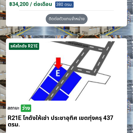
฿34,200 / ต่อเดือน
380 ตรม.
ติดต่อตัวแทนจำหน่าย
รหัสโกดัง R21E
ว่าง
สถานะ
R21E โกดังให้เช่า ประชาอุทิศ เขตทุ่งครุ 437
ตรม.