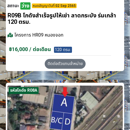
ว่าง
สถานะ
หมดสัญญาวันที่ 02 Sep 2565
R09B โกดังสำเร็จรูปให้เช่า ลาดกระบัง​ ร่มเกล้า
120 ตรม.
โครงการ
HR09 หนองจอก
฿16,000 / ต่อเดือน
120 ตรม.
ติดต่อตัวแทนจำหน่าย
รหัสโกดัง R08A