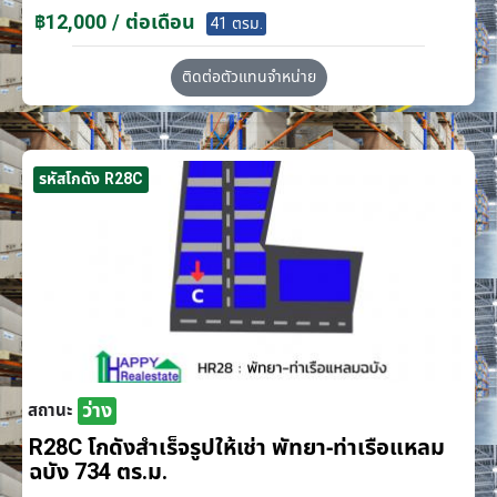
฿12,000 / ต่อเดือน
41 ตรม.
ติดต่อตัวแทนจำหน่าย
รหัสโกดัง R28C
ว่าง
สถานะ
R28C โกดังสำเร็จรูปให้เช่า พัทยา-ท่าเรือแหลม
ฉบัง 734 ตร.ม.