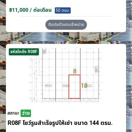
฿11,000 / ต่อเดือน
50 ตรม.
ติดต่อตัวแทนจำหน่าย
รหัสโกดัง R08F
ว่าง
สถานะ
R08F โชว์รูมสำเร็จรูปให้เช่า ขนาด 144 ตรม.