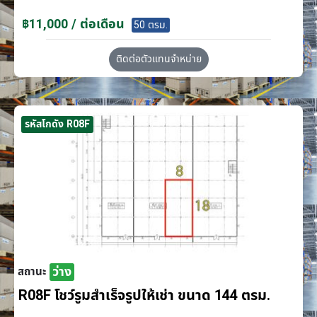
฿11,000 / ต่อเดือน
50 ตรม.
ติดต่อตัวแทนจำหน่าย
รหัสโกดัง R08F
ว่าง
สถานะ
R08F โชว์รูมสำเร็จรูปให้เช่า ขนาด 144 ตรม.