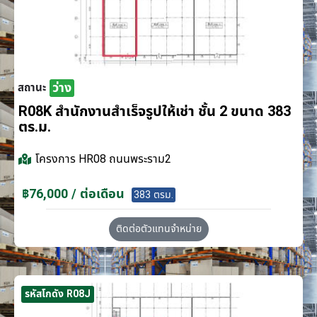
ว่าง
สถานะ
R08K สำนักงานสำเร็จรูปให้เช่า ชั้น 2 ขนาด 383
ตร.ม.
โครงการ
HR08 ถนนพระราม2
฿76,000 / ต่อเดือน
383 ตรม.
ติดต่อตัวแทนจำหน่าย
รหัสโกดัง R08J