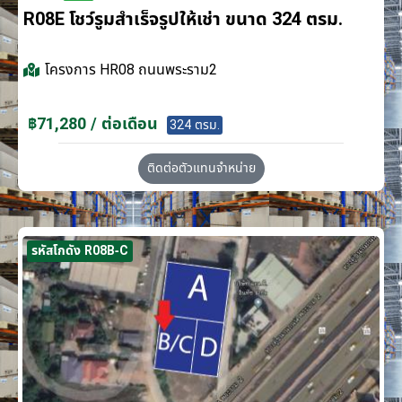
R08E โชว์รูมสำเร็จรูปให้เช่า ขนาด 324 ตรม.
โครงการ
HR08 ถนนพระราม2
฿71,280 / ต่อเดือน
324 ตรม.
ติดต่อตัวแทนจำหน่าย
รหัสโกดัง R08B-C