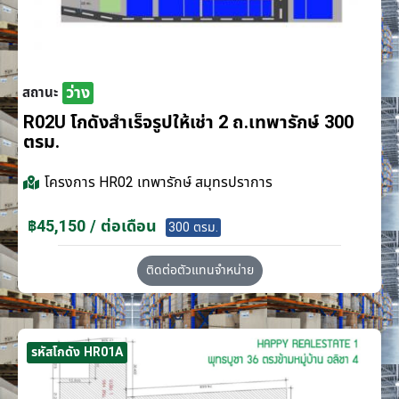
ว่าง
สถานะ
R02U โกดังสำเร็จรูปให้เช่า 2 ถ.เทพารักษ์ 300
ตรม.
โครงการ
HR02 เทพารักษ์ สมุทรปราการ
฿45,150 / ต่อเดือน
300 ตรม.
ติดต่อตัวแทนจำหน่าย
รหัสโกดัง HR01A