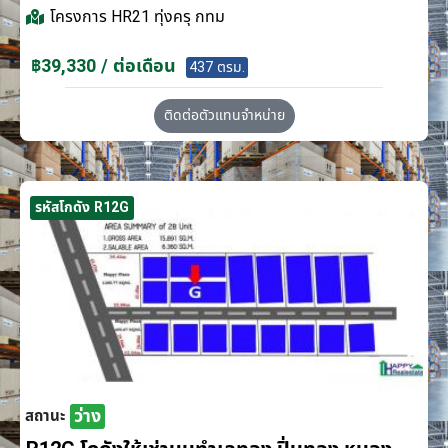
โครงการ
HR21 ทุ่งครุ กทม
฿39,330 / ต่อเดือน
437 ตรม.
ติดต่อตัวแทนจำหน่าย
รหัสโกดัง R12G
ว่าง
สถานะ