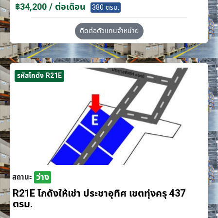
฿34,200 / ต่อเดือน
380 ตรม.
ติดต่อตัวแทนจำหน่าย
รหัสโกดัง R21E
ว่าง
สถานะ
R21E โกดังให้เช่า ประชาอุทิศ เขตทุ่งครุ 437
ตรม.