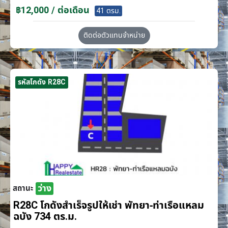
฿12,000 / ต่อเดือน
41 ตรม.
ติดต่อตัวแทนจำหน่าย
รหัสโกดัง R28C
ว่าง
สถานะ
R28C โกดังสำเร็จรูปให้เช่า พัทยา-ท่าเรือแหลม
ฉบัง 734 ตร.ม.