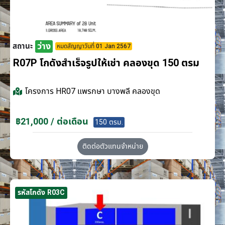
ว่าง
สถานะ
หมดสัญญาวันที่ 01 Jan 2567
R07P โกดังสำเร็จรูปให้เช่า คลองขุด 150 ตรม
โครงการ
HR07 แพรกษา บางพลี คลองขุด
฿21,000 / ต่อเดือน
150 ตรม.
ติดต่อตัวแทนจำหน่าย
รหัสโกดัง R03C