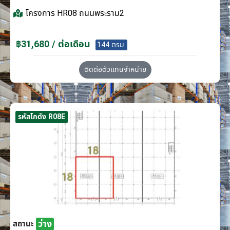
โครงการ
HR08 ถนนพระราม2
฿31,680 / ต่อเดือน
144 ตรม.
ติดต่อตัวแทนจำหน่าย
รหัสโกดัง R08E
ว่าง
สถานะ