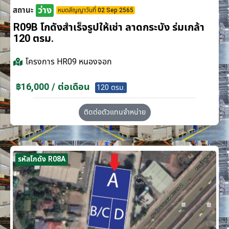
ว่าง
สถานะ
หมดสัญญาวันที่ 02 Sep 2565
R09B โกดังสำเร็จรูปให้เช่า ลาดกระบัง​ ร่มเกล้า
120 ตรม.
โครงการ
HR09 หนองจอก
฿16,000 / ต่อเดือน
120 ตรม.
ติดต่อตัวแทนจำหน่าย
รหัสโกดัง R08A