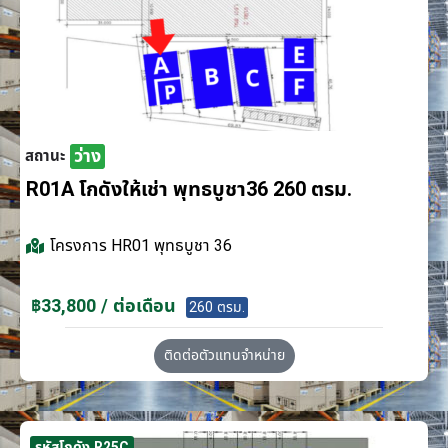
ว่าง
สถานะ
R01A โกดังให้เช่า พุทธบูชา36 260 ตรม.
โครงการ
HR01 พุทธบูชา 36
฿33,800 / ต่อเดือน
260 ตรม.
ติดต่อตัวแทนจำหน่าย
รหัสโกดัง R25C