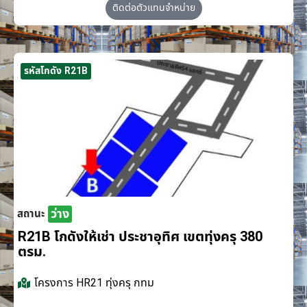
ติดต่อตัวแทนจำหน่าย
รหัสโกดัง R21B
ว่าง
สถานะ
R21B โกดังให้เช่า ประชาอุทิศ เขตทุ่งครุ 380
ตรม.
โครงการ
HR21 ทุ่งครุ กทม