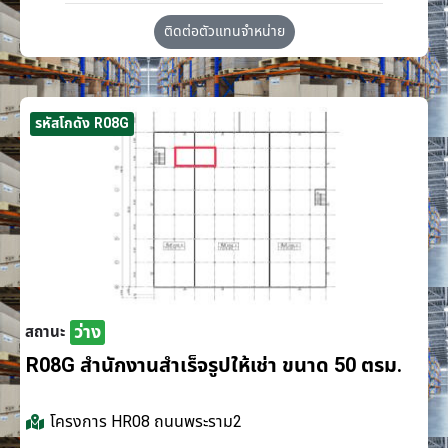
ติดต่อตัวแทนจำหน่าย
รหัสโกดัง R08G
ว่าง
สถานะ
R08G สำนักงานสำเร็จรูปให้เช่า ขนาด 50 ตรม.
โครงการ
HR08 ถนนพระราม2