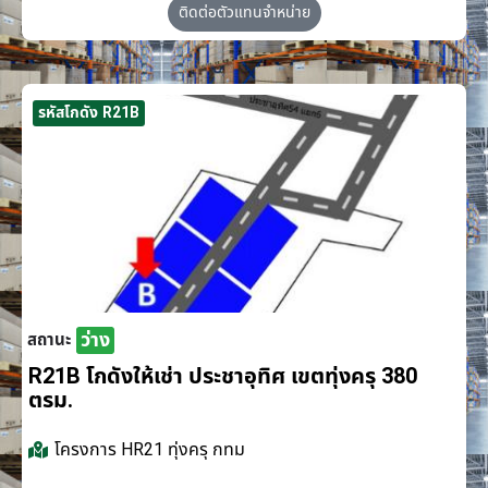
ติดต่อตัวแทนจำหน่าย
รหัสโกดัง R21B
ว่าง
สถานะ
R21B โกดังให้เช่า ประชาอุทิศ เขตทุ่งครุ 380
ตรม.
โครงการ
HR21 ทุ่งครุ กทม