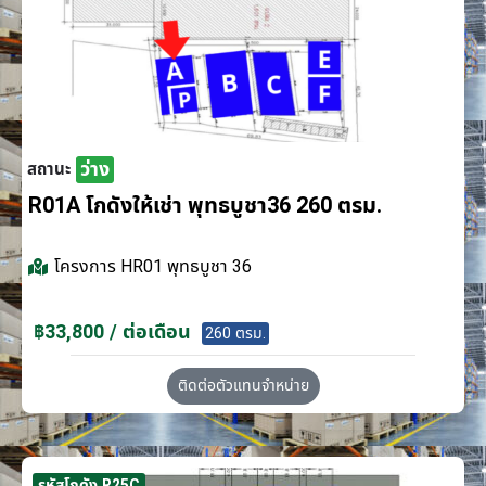
ว่าง
สถานะ
R01A โกดังให้เช่า พุทธบูชา36 260 ตรม.
โครงการ
HR01 พุทธบูชา 36
฿33,800 / ต่อเดือน
260 ตรม.
ติดต่อตัวแทนจำหน่าย
รหัสโกดัง R25C