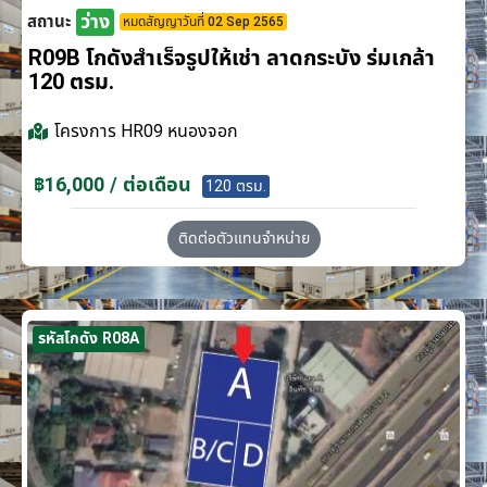
ว่าง
สถานะ
หมดสัญญาวันที่ 02 Sep 2565
R09B โกดังสำเร็จรูปให้เช่า ลาดกระบัง​ ร่มเกล้า
120 ตรม.
โครงการ
HR09 หนองจอก
฿16,000 / ต่อเดือน
120 ตรม.
ติดต่อตัวแทนจำหน่าย
รหัสโกดัง R08A