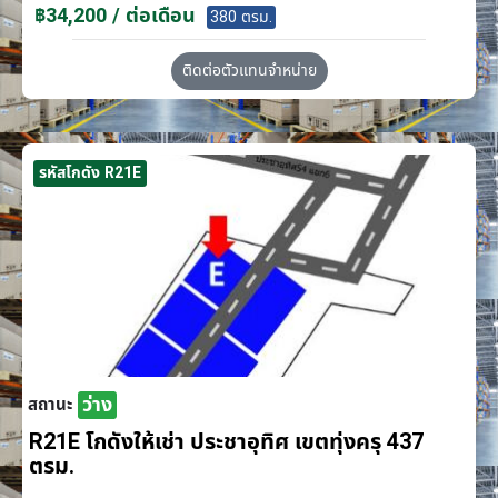
฿34,200 / ต่อเดือน
380 ตรม.
ติดต่อตัวแทนจำหน่าย
รหัสโกดัง R21E
ว่าง
สถานะ
R21E โกดังให้เช่า ประชาอุทิศ เขตทุ่งครุ 437
ตรม.