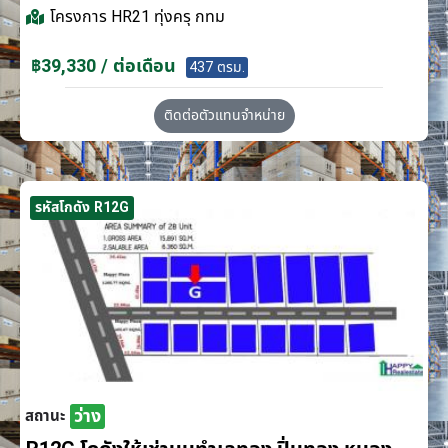
โครงการ
HR21 ทุ่งครุ กทม
฿39,330 / ต่อเดือน
437 ตรม.
ติดต่อตัวแทนจำหน่าย
รหัสโกดัง R12G
ว่าง
สถานะ