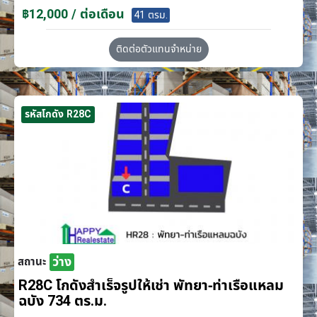
฿12,000 / ต่อเดือน
41 ตรม.
ติดต่อตัวแทนจำหน่าย
รหัสโกดัง R28C
ว่าง
สถานะ
R28C โกดังสำเร็จรูปให้เช่า พัทยา-ท่าเรือแหลม
ฉบัง 734 ตร.ม.