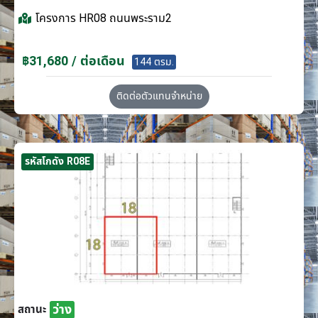
โครงการ
HR08 ถนนพระราม2
฿31,680 / ต่อเดือน
144 ตรม.
ติดต่อตัวแทนจำหน่าย
รหัสโกดัง R08E
ว่าง
สถานะ