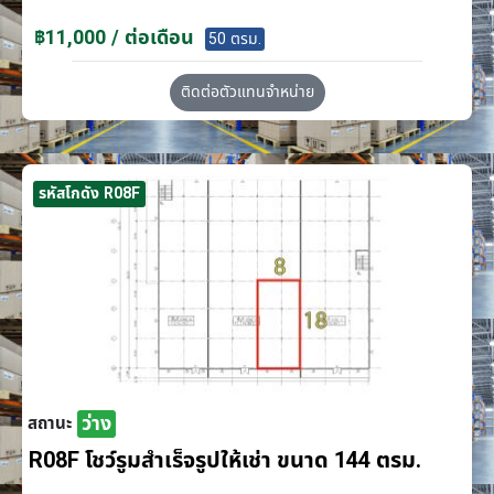
฿11,000 / ต่อเดือน
50 ตรม.
ติดต่อตัวแทนจำหน่าย
รหัสโกดัง R08F
ว่าง
สถานะ
R08F โชว์รูมสำเร็จรูปให้เช่า ขนาด 144 ตรม.