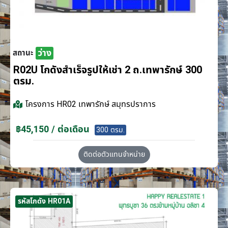
ว่าง
สถานะ
R02U โกดังสำเร็จรูปให้เช่า 2 ถ.เทพารักษ์ 300
ตรม.
โครงการ
HR02 เทพารักษ์ สมุทรปราการ
฿45,150 / ต่อเดือน
300 ตรม.
ติดต่อตัวแทนจำหน่าย
รหัสโกดัง HR01A