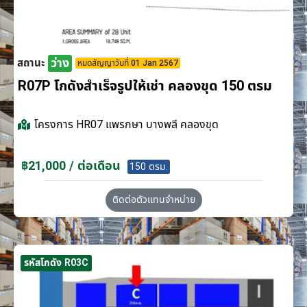
ว่าง
สถานะ
หมดสัญญาวันที่ 01 Jan 2567
R07P โกดังสำเร็จรูปให้เช่า คลองขุด 150 ตรม
โครงการ
HR07 แพรกษา บางพลี คลองขุด
฿21,000 / ต่อเดือน
150 ตรม.
ติดต่อตัวแทนจำหน่าย
รหัสโกดัง R03C