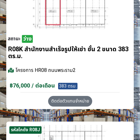
ว่าง
สถานะ
R08K สำนักงานสำเร็จรูปให้เช่า ชั้น 2 ขนาด 383
ตร.ม.
โครงการ
HR08 ถนนพระราม2
฿76,000 / ต่อเดือน
383 ตรม.
ติดต่อตัวแทนจำหน่าย
รหัสโกดัง R08J