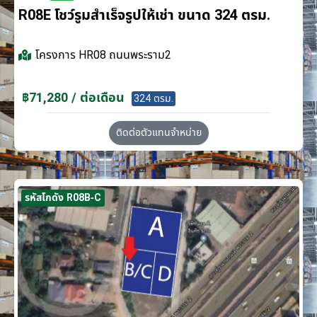
R08E โชว์รูมสำเร็จรูปให้เช่า ขนาด 324 ตรม.
โครงการ
HR08 ถนนพระราม2
฿71,280 / ต่อเดือน
324 ตรม.
ติดต่อตัวแทนจำหน่าย
รหัสโกดัง R08B-C