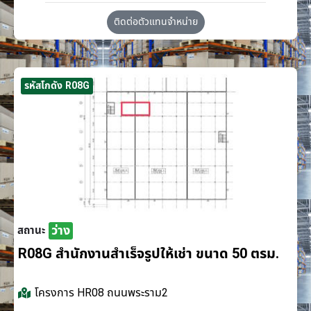
ติดต่อตัวแทนจำหน่าย
รหัสโกดัง R08G
ว่าง
สถานะ
R08G สำนักงานสำเร็จรูปให้เช่า ขนาด 50 ตรม.
โครงการ
HR08 ถนนพระราม2