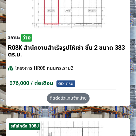
ว่าง
สถานะ
R08K สำนักงานสำเร็จรูปให้เช่า ชั้น 2 ขนาด 383
ตร.ม.
โครงการ
HR08 ถนนพระราม2
฿76,000 / ต่อเดือน
383 ตรม.
ติดต่อตัวแทนจำหน่าย
รหัสโกดัง R08J