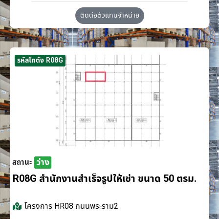
ติดต่อตัวแทนจำหน่าย
รหัสโกดัง R08G
ว่าง
สถานะ
R08G สำนักงานสำเร็จรูปให้เช่า ขนาด 50 ตรม.
โครงการ
HR08 ถนนพระราม2