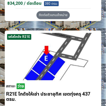
฿34,200 / ต่อเดือน
380 ตรม.
ติดต่อตัวแทนจำหน่าย
รหัสโกดัง R21E
ว่าง
สถานะ
R21E โกดังให้เช่า ประชาอุทิศ เขตทุ่งครุ 437
ตรม.