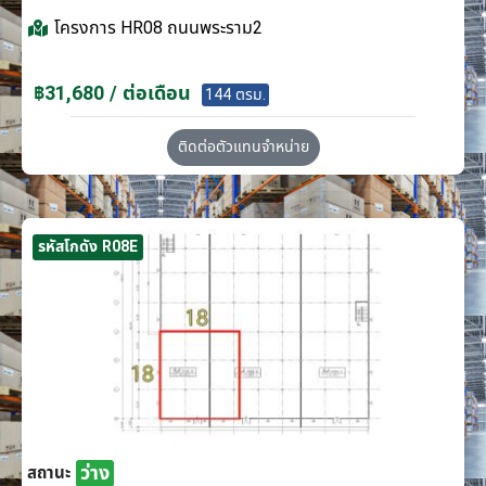
โครงการ
HR08 ถนนพระราม2
฿31,680 / ต่อเดือน
144 ตรม.
ติดต่อตัวแทนจำหน่าย
รหัสโกดัง R08E
ว่าง
สถานะ