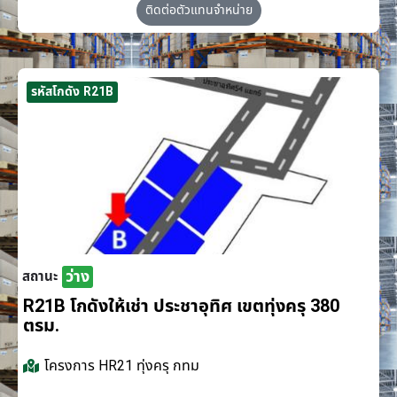
ติดต่อตัวแทนจำหน่าย
รหัสโกดัง R21B
ว่าง
สถานะ
R21B โกดังให้เช่า ประชาอุทิศ เขตทุ่งครุ 380
ตรม.
โครงการ
HR21 ทุ่งครุ กทม