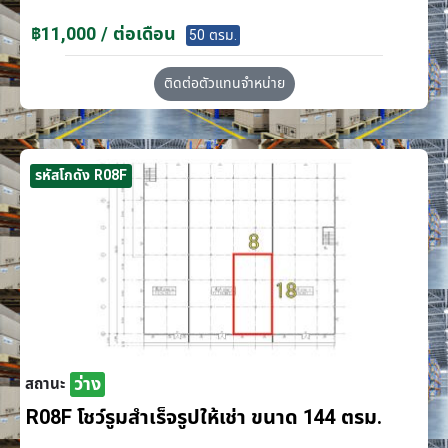
฿11,000 / ต่อเดือน
50 ตรม.
ติดต่อตัวแทนจำหน่าย
รหัสโกดัง R08F
ว่าง
สถานะ
R08F โชว์รูมสำเร็จรูปให้เช่า ขนาด 144 ตรม.