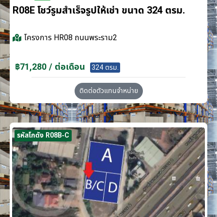
R08E โชว์รูมสำเร็จรูปให้เช่า ขนาด 324 ตรม.
โครงการ
HR08 ถนนพระราม2
฿71,280 / ต่อเดือน
324 ตรม.
ติดต่อตัวแทนจำหน่าย
รหัสโกดัง R08B-C