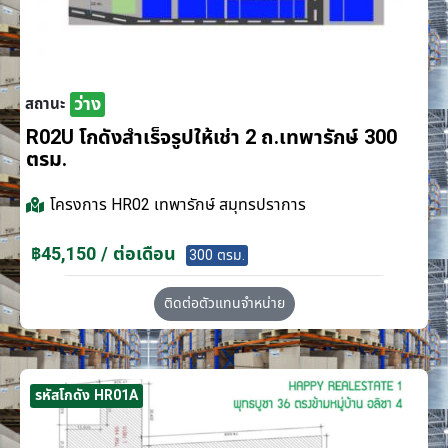
ว่าง
สถานะ
R02U โกดังสำเร็จรูปให้เช่า 2 ถ.เทพารักษ์ 300
ตรม.
โครงการ
HR02 เทพารักษ์ สมุทรปราการ
฿45,150 / ต่อเดือน
300 ตรม.
ติดต่อตัวแทนจำหน่าย
รหัสโกดัง HR01A