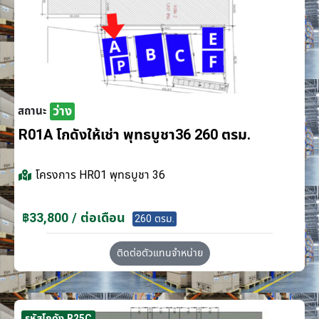
ว่าง
สถานะ
R01A โกดังให้เช่า พุทธบูชา36 260 ตรม.
โครงการ
HR01 พุทธบูชา 36
฿33,800 / ต่อเดือน
260 ตรม.
ติดต่อตัวแทนจำหน่าย
รหัสโกดัง R25C