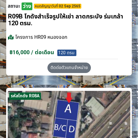
ว่าง
สถานะ
หมดสัญญาวันที่ 02 Sep 2565
R09B โกดังสำเร็จรูปให้เช่า ลาดกระบัง​ ร่มเกล้า
120 ตรม.
โครงการ
HR09 หนองจอก
฿16,000 / ต่อเดือน
120 ตรม.
ติดต่อตัวแทนจำหน่าย
รหัสโกดัง R08A