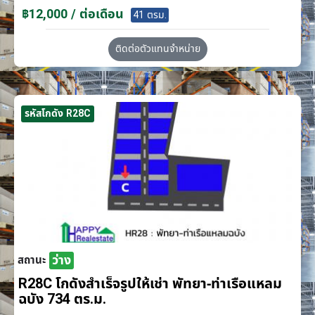
฿12,000 / ต่อเดือน
41 ตรม.
ติดต่อตัวแทนจำหน่าย
รหัสโกดัง R28C
ว่าง
สถานะ
R28C โกดังสำเร็จรูปให้เช่า พัทยา-ท่าเรือแหลม
ฉบัง 734 ตร.ม.