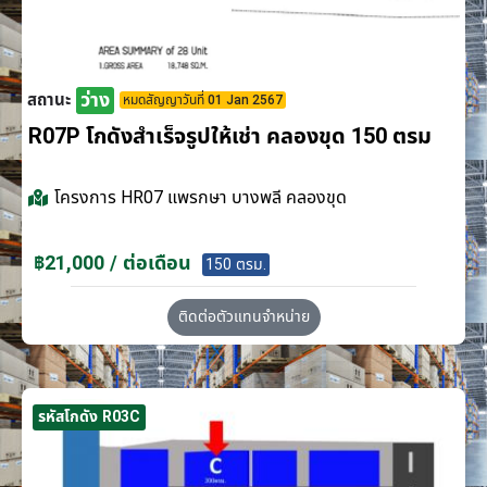
ว่าง
สถานะ
หมดสัญญาวันที่ 01 Jan 2567
R07P โกดังสำเร็จรูปให้เช่า คลองขุด 150 ตรม
โครงการ
HR07 แพรกษา บางพลี คลองขุด
฿21,000 / ต่อเดือน
150 ตรม.
ติดต่อตัวแทนจำหน่าย
รหัสโกดัง R03C