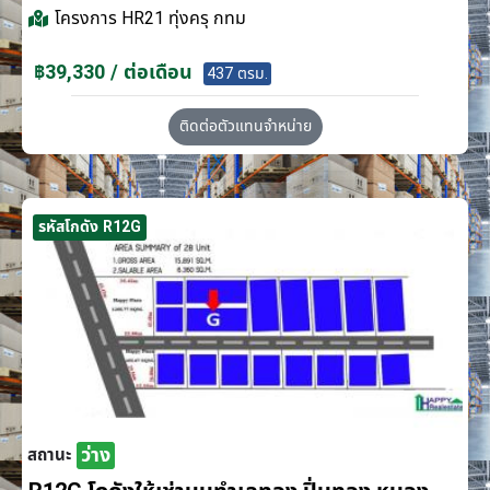
โครงการ
HR21 ทุ่งครุ กทม
฿39,330 / ต่อเดือน
437 ตรม.
ติดต่อตัวแทนจำหน่าย
รหัสโกดัง R12G
ว่าง
สถานะ