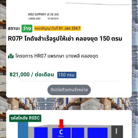
ว่าง
สถานะ
หมดสัญญาวันที่ 01 Jan 2567
R07P โกดังสำเร็จรูปให้เช่า คลองขุด 150 ตรม
โครงการ
HR07 แพรกษา บางพลี คลองขุด
฿21,000 / ต่อเดือน
150 ตรม.
ติดต่อตัวแทนจำหน่าย
รหัสโกดัง R03C