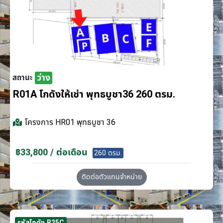
ว่าง
สถานะ
R01A โกดังให้เช่า พุทธบูชา36 260 ตรม.
โครงการ
HR01 พุทธบูชา 36
฿33,800 / ต่อเดือน
260 ตรม.
ติดต่อตัวแทนจำหน่าย
รหัสโกดัง R25C