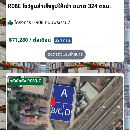
R08E โชว์รูมสำเร็จรูปให้เช่า ขนาด 324 ตรม.
โครงการ
HR08 ถนนพระราม2
฿71,280 / ต่อเดือน
324 ตรม.
ติดต่อตัวแทนจำหน่าย
รหัสโกดัง R08B-C