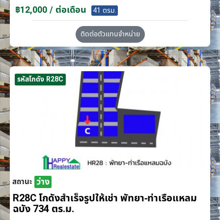
฿12,000 / ต่อเดือน
41 ตรม.
ติดต่อตัวแทนจำหน่าย
รหัสโกดัง R28C
ว่าง
สถานะ
R28C โกดังสำเร็จรูปให้เช่า พัทยา-ท่าเรือแหลม
ฉบัง 734 ตร.ม.