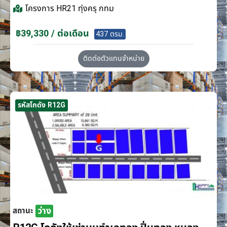
โครงการ
HR21 ทุ่งครุ กทม
฿39,330 / ต่อเดือน
437 ตรม.
ติดต่อตัวแทนจำหน่าย
รหัสโกดัง R12G
ว่าง
สถานะ