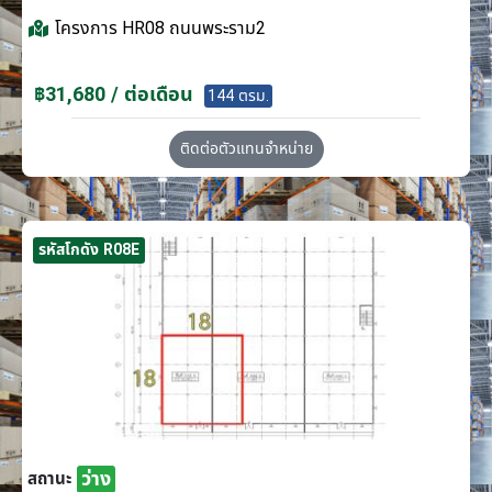
โครงการ
HR08 ถนนพระราม2
฿31,680 / ต่อเดือน
144 ตรม.
ติดต่อตัวแทนจำหน่าย
รหัสโกดัง R08E
ว่าง
สถานะ