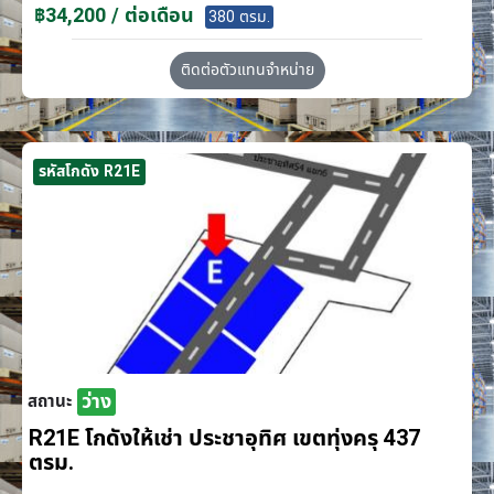
฿34,200 / ต่อเดือน
380 ตรม.
ติดต่อตัวแทนจำหน่าย
รหัสโกดัง R21E
ว่าง
สถานะ
R21E โกดังให้เช่า ประชาอุทิศ เขตทุ่งครุ 437
ตรม.