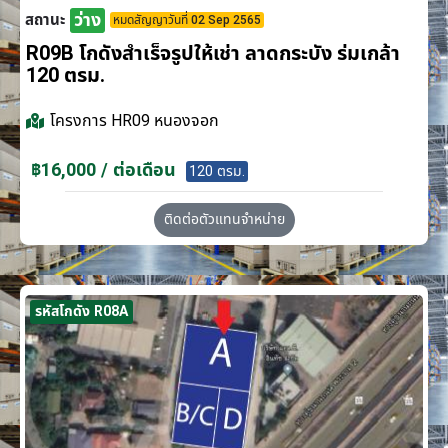
ว่าง
สถานะ
หมดสัญญาวันที่ 02 Sep 2565
R09B โกดังสำเร็จรูปให้เช่า ลาดกระบัง​ ร่มเกล้า
120 ตรม.
โครงการ
HR09 หนองจอก
฿16,000 / ต่อเดือน
120 ตรม.
ติดต่อตัวแทนจำหน่าย
รหัสโกดัง R08A