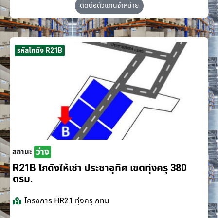
ติดต่อตัวแทนจำหน่าย
รหัสโกดัง R21B
ว่าง
สถานะ
R21B โกดังให้เช่า ประชาอุทิศ เขตทุ่งครุ 380
ตรม.
โครงการ
HR21 ทุ่งครุ กทม