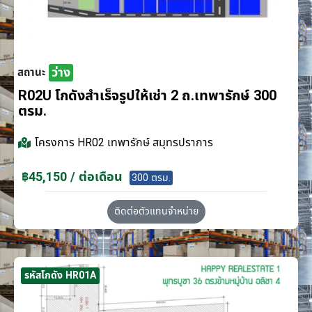
ว่าง
สถานะ
R02U โกดังสำเร็จรูปให้เช่า 2 ถ.เทพารักษ์ 300
ตรม.
โครงการ
HR02 เทพารักษ์ สมุทรปราการ
฿45,150 / ต่อเดือน
300 ตรม.
ติดต่อตัวแทนจำหน่าย
รหัสโกดัง HR01A