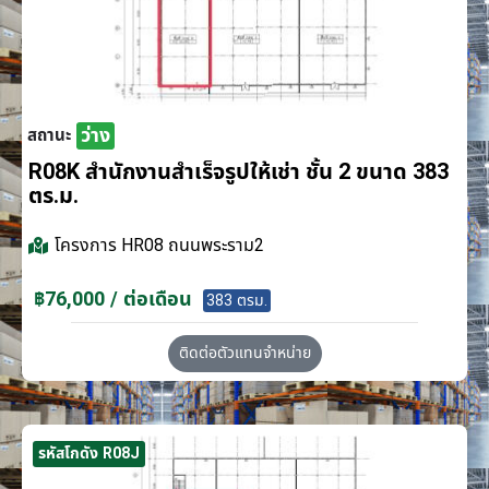
ว่าง
สถานะ
R08K สำนักงานสำเร็จรูปให้เช่า ชั้น 2 ขนาด 383
ตร.ม.
โครงการ
HR08 ถนนพระราม2
฿76,000 / ต่อเดือน
383 ตรม.
ติดต่อตัวแทนจำหน่าย
รหัสโกดัง R08J