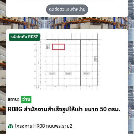
ติดต่อตัวแทนจำหน่าย
รหัสโกดัง R08G
ว่าง
สถานะ
R08G สำนักงานสำเร็จรูปให้เช่า ขนาด 50 ตรม.
โครงการ
HR08 ถนนพระราม2