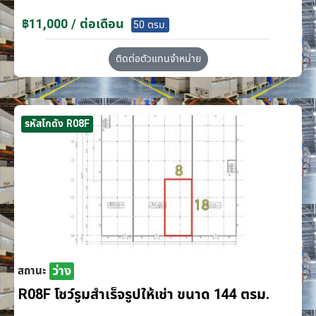
฿11,000 / ต่อเดือน
50 ตรม.
ติดต่อตัวแทนจำหน่าย
รหัสโกดัง R08F
ว่าง
สถานะ
R08F โชว์รูมสำเร็จรูปให้เช่า ขนาด 144 ตรม.