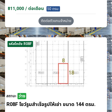
฿11,000 / ต่อเดือน
50 ตรม.
ติดต่อตัวแทนจำหน่าย
รหัสโกดัง R08F
ว่าง
สถานะ
R08F โชว์รูมสำเร็จรูปให้เช่า ขนาด 144 ตรม.