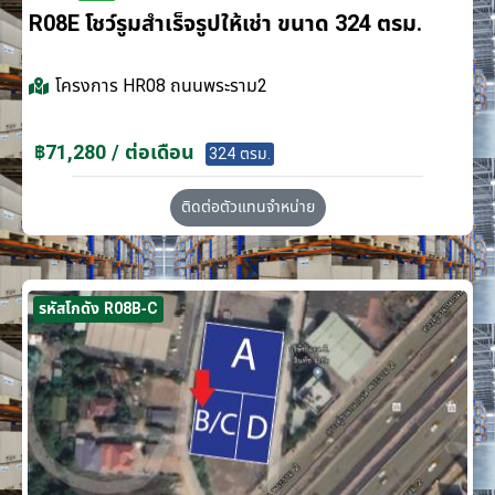
R08E โชว์รูมสำเร็จรูปให้เช่า ขนาด 324 ตรม.
โครงการ
HR08 ถนนพระราม2
฿71,280 / ต่อเดือน
324 ตรม.
ติดต่อตัวแทนจำหน่าย
รหัสโกดัง R08B-C