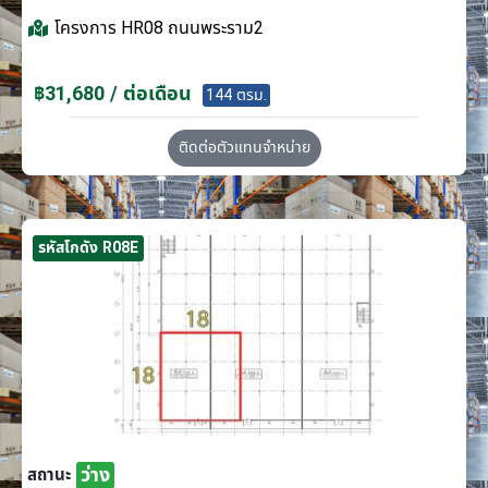
โครงการ
HR08 ถนนพระราม2
฿31,680 / ต่อเดือน
144 ตรม.
ติดต่อตัวแทนจำหน่าย
รหัสโกดัง R08E
ว่าง
สถานะ