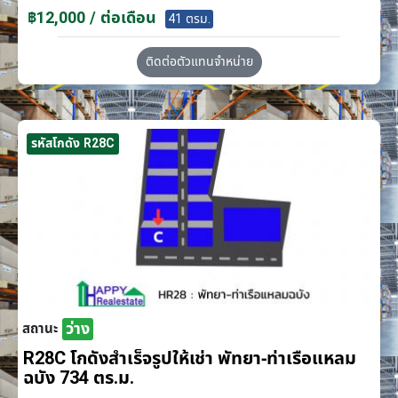
฿12,000 / ต่อเดือน
41 ตรม.
ติดต่อตัวแทนจำหน่าย
รหัสโกดัง R28C
ว่าง
สถานะ
R28C โกดังสำเร็จรูปให้เช่า พัทยา-ท่าเรือแหลม
ฉบัง 734 ตร.ม.