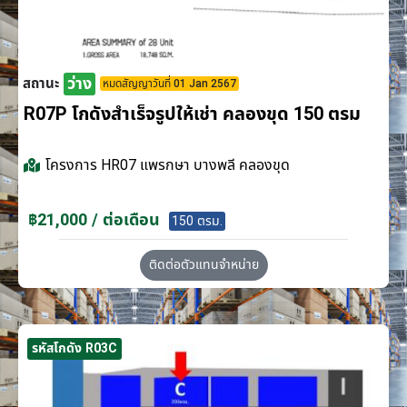
ว่าง
สถานะ
หมดสัญญาวันที่ 01 Jan 2567
R07P โกดังสำเร็จรูปให้เช่า คลองขุด 150 ตรม
โครงการ
HR07 แพรกษา บางพลี คลองขุด
฿21,000 / ต่อเดือน
150 ตรม.
ติดต่อตัวแทนจำหน่าย
รหัสโกดัง R03C