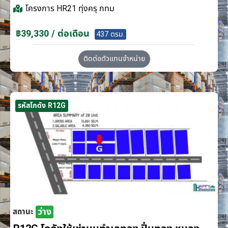
โครงการ
HR21 ทุ่งครุ กทม
฿39,330 / ต่อเดือน
437 ตรม.
ติดต่อตัวแทนจำหน่าย
รหัสโกดัง R12G
ว่าง
สถานะ