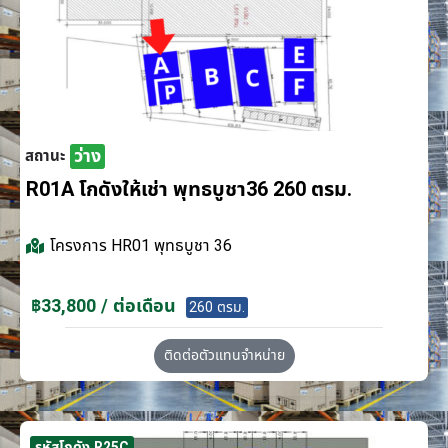
ว่าง
สถานะ
R01A โกดังให้เช่า พุทธบูชา36 260 ตรม.
โครงการ
HR01 พุทธบูชา 36
฿33,800 / ต่อเดือน
260 ตรม.
ติดต่อตัวแทนจำหน่าย
รหัสโกดัง R25C