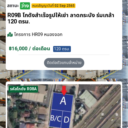
ว่าง
สถานะ
หมดสัญญาวันที่ 02 Sep 2565
R09B โกดังสำเร็จรูปให้เช่า ลาดกระบัง​ ร่มเกล้า
120 ตรม.
โครงการ
HR09 หนองจอก
฿16,000 / ต่อเดือน
120 ตรม.
ติดต่อตัวแทนจำหน่าย
รหัสโกดัง R08A