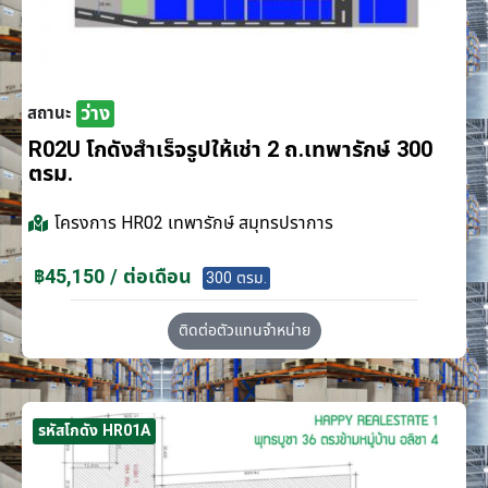
ว่าง
สถานะ
R02U โกดังสำเร็จรูปให้เช่า 2 ถ.เทพารักษ์ 300
ตรม.
โครงการ
HR02 เทพารักษ์ สมุทรปราการ
฿45,150 / ต่อเดือน
300 ตรม.
ติดต่อตัวแทนจำหน่าย
รหัสโกดัง HR01A