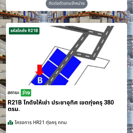
ติดต่อตัวแทนจำหน่าย
รหัสโกดัง R21B
ว่าง
สถานะ
R21B โกดังให้เช่า ประชาอุทิศ เขตทุ่งครุ 380
ตรม.
โครงการ
HR21 ทุ่งครุ กทม