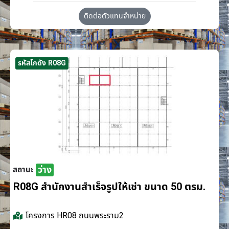
ติดต่อตัวแทนจำหน่าย
รหัสโกดัง R08G
ว่าง
สถานะ
R08G สำนักงานสำเร็จรูปให้เช่า ขนาด 50 ตรม.
โครงการ
HR08 ถนนพระราม2