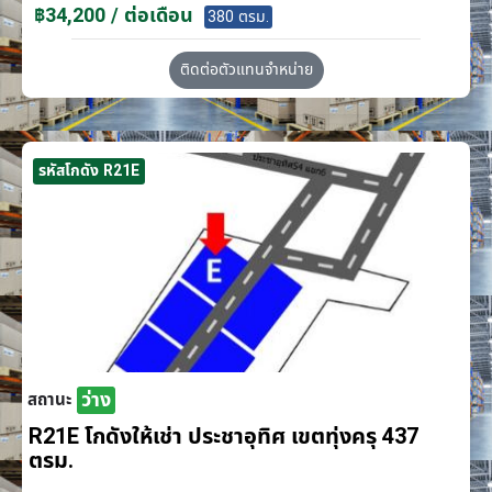
฿34,200 / ต่อเดือน
380 ตรม.
ติดต่อตัวแทนจำหน่าย
รหัสโกดัง R21E
ว่าง
สถานะ
R21E โกดังให้เช่า ประชาอุทิศ เขตทุ่งครุ 437
ตรม.