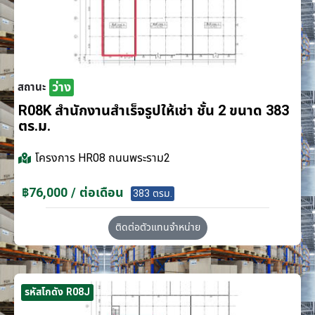
ว่าง
สถานะ
R08K สำนักงานสำเร็จรูปให้เช่า ชั้น 2 ขนาด 383
ตร.ม.
โครงการ
HR08 ถนนพระราม2
฿76,000 / ต่อเดือน
383 ตรม.
ติดต่อตัวแทนจำหน่าย
รหัสโกดัง R08J