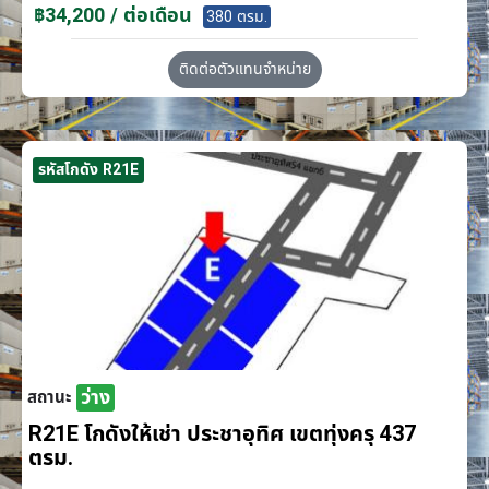
฿34,200 / ต่อเดือน
380 ตรม.
ติดต่อตัวแทนจำหน่าย
รหัสโกดัง R21E
ว่าง
สถานะ
R21E โกดังให้เช่า ประชาอุทิศ เขตทุ่งครุ 437
ตรม.