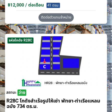
฿12,000 / ต่อเดือน
41 ตรม.
ติดต่อตัวแทนจำหน่าย
รหัสโกดัง R28C
ว่าง
สถานะ
R28C โกดังสำเร็จรูปให้เช่า พัทยา-ท่าเรือแหลม
ฉบัง 734 ตร.ม.