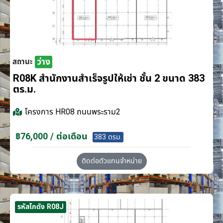
ว่าง
สถานะ
R08K สำนักงานสำเร็จรูปให้เช่า ชั้น 2 ขนาด 383
ตร.ม.
โครงการ
HR08 ถนนพระราม2
฿76,000 / ต่อเดือน
383 ตรม.
ติดต่อตัวแทนจำหน่าย
รหัสโกดัง R08J