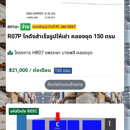
ว่าง
สถานะ
หมดสัญญาวันที่ 01 Jan 2567
R07P โกดังสำเร็จรูปให้เช่า คลองขุด 150 ตรม
โครงการ
HR07 แพรกษา บางพลี คลองขุด
฿21,000 / ต่อเดือน
150 ตรม.
ติดต่อตัวแทนจำหน่าย
รหัสโกดัง R03C