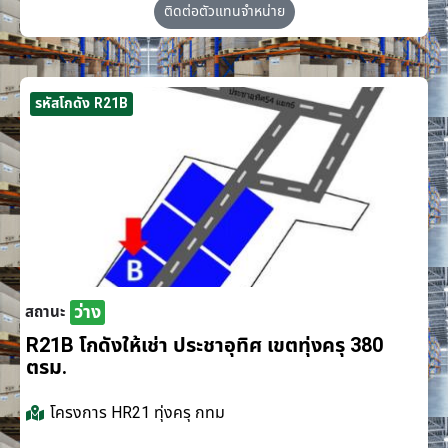
ติดต่อตัวแทนจำหน่าย
รหัสโกดัง R21B
ว่าง
สถานะ
R21B โกดังให้เช่า ประชาอุทิศ เขตทุ่งครุ 380
ตรม.
โครงการ
HR21 ทุ่งครุ กทม