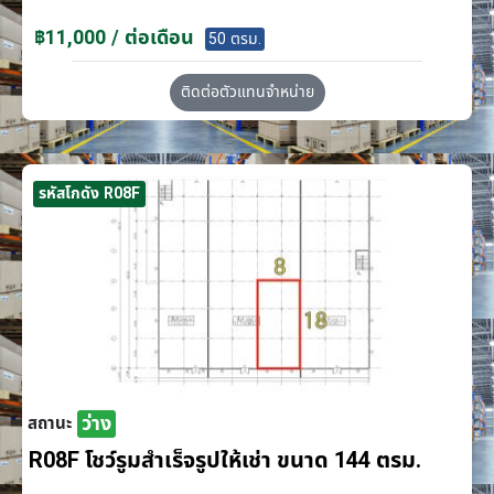
฿11,000 / ต่อเดือน
50 ตรม.
ติดต่อตัวแทนจำหน่าย
รหัสโกดัง R08F
ว่าง
สถานะ
R08F โชว์รูมสำเร็จรูปให้เช่า ขนาด 144 ตรม.