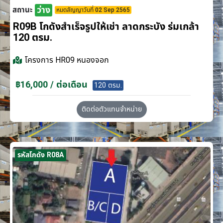
ว่าง
สถานะ
หมดสัญญาวันที่ 02 Sep 2565
R09B โกดังสำเร็จรูปให้เช่า ลาดกระบัง​ ร่มเกล้า
120 ตรม.
โครงการ
HR09 หนองจอก
฿16,000 / ต่อเดือน
120 ตรม.
ติดต่อตัวแทนจำหน่าย
รหัสโกดัง R08A