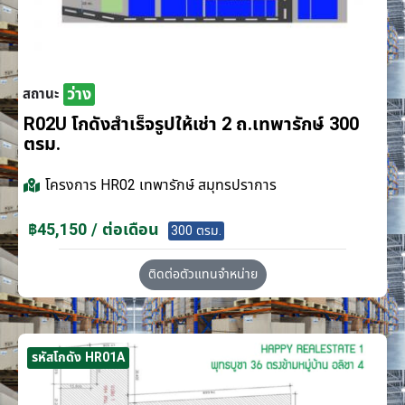
ว่าง
สถานะ
R02U โกดังสำเร็จรูปให้เช่า 2 ถ.เทพารักษ์ 300
ตรม.
โครงการ
HR02 เทพารักษ์ สมุทรปราการ
฿45,150 / ต่อเดือน
300 ตรม.
ติดต่อตัวแทนจำหน่าย
รหัสโกดัง HR01A