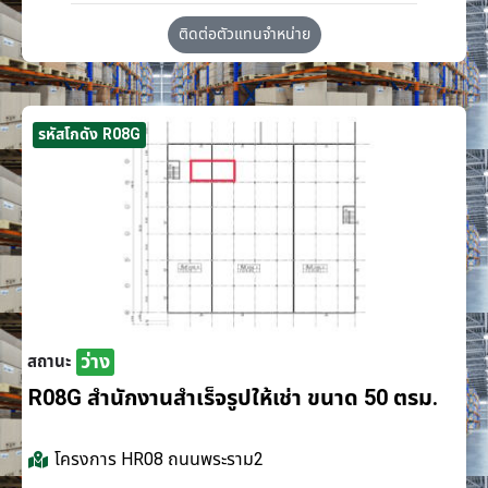
ติดต่อตัวแทนจำหน่าย
รหัสโกดัง R08G
ว่าง
สถานะ
R08G สำนักงานสำเร็จรูปให้เช่า ขนาด 50 ตรม.
โครงการ
HR08 ถนนพระราม2