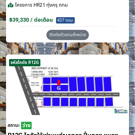
โครงการ
HR21 ทุ่งครุ กทม
฿39,330 / ต่อเดือน
437 ตรม.
ติดต่อตัวแทนจำหน่าย
รหัสโกดัง R12G
ว่าง
สถานะ