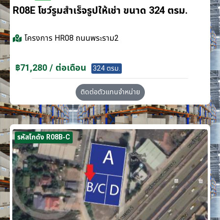
R08E โชว์รูมสำเร็จรูปให้เช่า ขนาด 324 ตรม.
โครงการ
HR08 ถนนพระราม2
฿71,280 / ต่อเดือน
324 ตรม.
ติดต่อตัวแทนจำหน่าย
รหัสโกดัง R08B-C