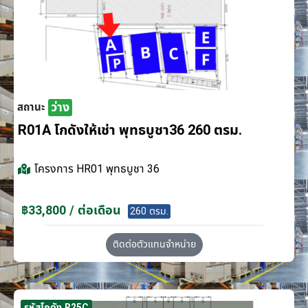
ว่าง
สถานะ
R01A โกดังให้เช่า พุทธบูชา36 260 ตรม.
โครงการ
HR01 พุทธบูชา 36
฿33,800 / ต่อเดือน
260 ตรม.
ติดต่อตัวแทนจำหน่าย
รหัสโกดัง R25C