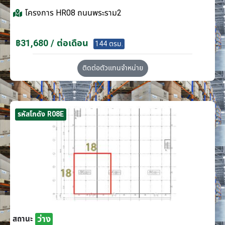
โครงการ
HR08 ถนนพระราม2
฿31,680 / ต่อเดือน
144 ตรม.
ติดต่อตัวแทนจำหน่าย
รหัสโกดัง R08E
ว่าง
สถานะ