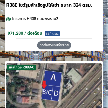
R08E โชว์รูมสำเร็จรูปให้เช่า ขนาด 324 ตรม.
โครงการ
HR08 ถนนพระราม2
฿71,280 / ต่อเดือน
324 ตรม.
ติดต่อตัวแทนจำหน่าย
รหัสโกดัง R08B-C