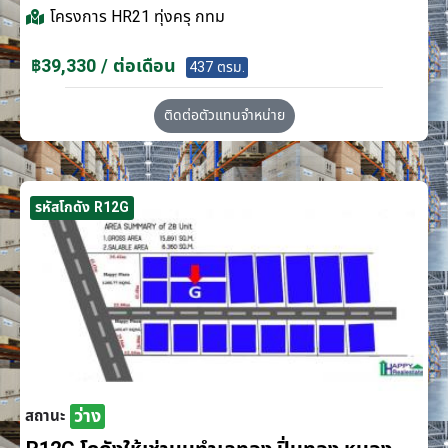
โครงการ
HR21 ทุ่งครุ กทม
฿39,330 / ต่อเดือน
437 ตรม.
ติดต่อตัวแทนจำหน่าย
รหัสโกดัง R12G
ว่าง
สถานะ