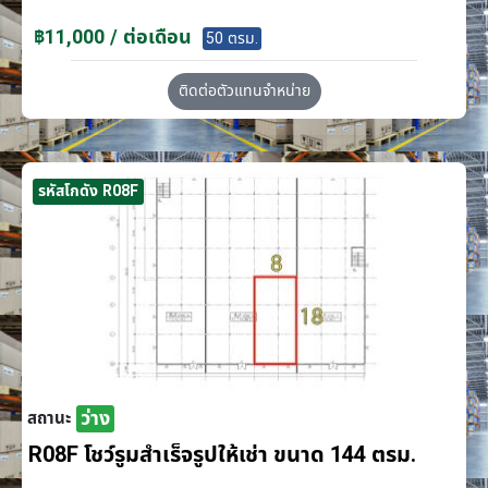
฿11,000 / ต่อเดือน
50 ตรม.
ติดต่อตัวแทนจำหน่าย
รหัสโกดัง R08F
ว่าง
สถานะ
R08F โชว์รูมสำเร็จรูปให้เช่า ขนาด 144 ตรม.