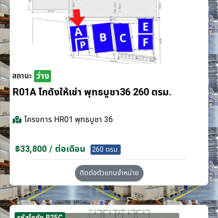
ว่าง
สถานะ
R01A โกดังให้เช่า พุทธบูชา36 260 ตรม.
โครงการ
HR01 พุทธบูชา 36
฿33,800 / ต่อเดือน
260 ตรม.
ติดต่อตัวแทนจำหน่าย
รหัสโกดัง R25C