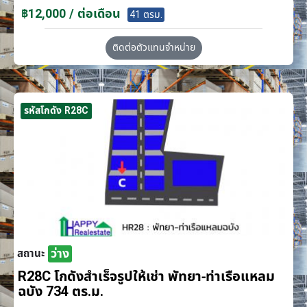
฿12,000 / ต่อเดือน
41 ตรม.
ติดต่อตัวแทนจำหน่าย
รหัสโกดัง R28C
ว่าง
สถานะ
R28C โกดังสำเร็จรูปให้เช่า พัทยา-ท่าเรือแหลม
ฉบัง 734 ตร.ม.