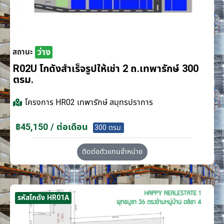
ว่าง
สถานะ
R02U โกดังสำเร็จรูปให้เช่า 2 ถ.เทพารักษ์ 300
ตรม.
โครงการ
HR02 เทพารักษ์ สมุทรปราการ
฿45,150 / ต่อเดือน
300 ตรม.
ติดต่อตัวแทนจำหน่าย
รหัสโกดัง HR01A