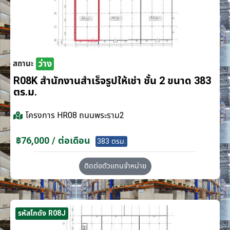
ว่าง
สถานะ
R08K สำนักงานสำเร็จรูปให้เช่า ชั้น 2 ขนาด 383
ตร.ม.
โครงการ
HR08 ถนนพระราม2
฿76,000 / ต่อเดือน
383 ตรม.
ติดต่อตัวแทนจำหน่าย
รหัสโกดัง R08J