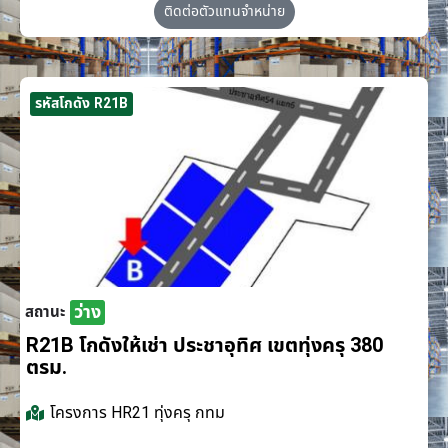
ติดต่อตัวแทนจำหน่าย
รหัสโกดัง R21B
ว่าง
สถานะ
R21B โกดังให้เช่า ประชาอุทิศ เขตทุ่งครุ 380
ตรม.
โครงการ
HR21 ทุ่งครุ กทม