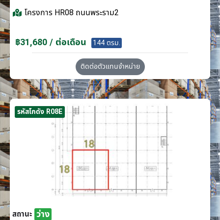
โครงการ
HR08 ถนนพระราม2
฿31,680 / ต่อเดือน
144 ตรม.
ติดต่อตัวแทนจำหน่าย
รหัสโกดัง R08E
ว่าง
สถานะ