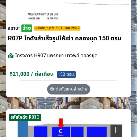
ว่าง
สถานะ
หมดสัญญาวันที่ 01 Jan 2567
R07P โกดังสำเร็จรูปให้เช่า คลองขุด 150 ตรม
โครงการ
HR07 แพรกษา บางพลี คลองขุด
฿21,000 / ต่อเดือน
150 ตรม.
ติดต่อตัวแทนจำหน่าย
รหัสโกดัง R03C