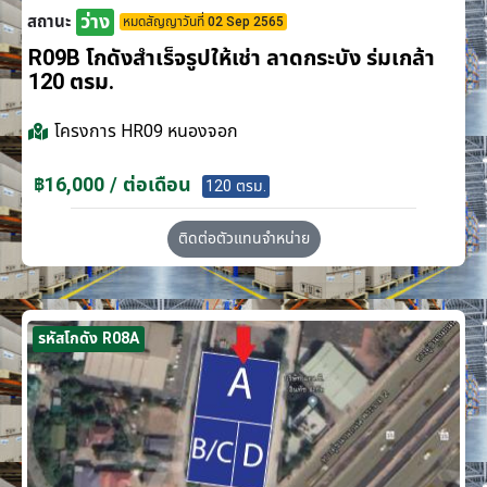
ว่าง
สถานะ
หมดสัญญาวันที่ 02 Sep 2565
R09B โกดังสำเร็จรูปให้เช่า ลาดกระบัง​ ร่มเกล้า
120 ตรม.
โครงการ
HR09 หนองจอก
฿16,000 / ต่อเดือน
120 ตรม.
ติดต่อตัวแทนจำหน่าย
รหัสโกดัง R08A