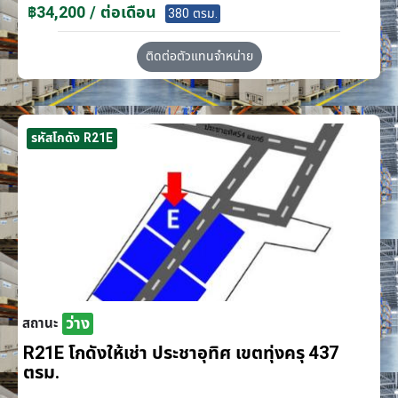
฿34,200 / ต่อเดือน
380 ตรม.
ติดต่อตัวแทนจำหน่าย
รหัสโกดัง R21E
ว่าง
สถานะ
R21E โกดังให้เช่า ประชาอุทิศ เขตทุ่งครุ 437
ตรม.