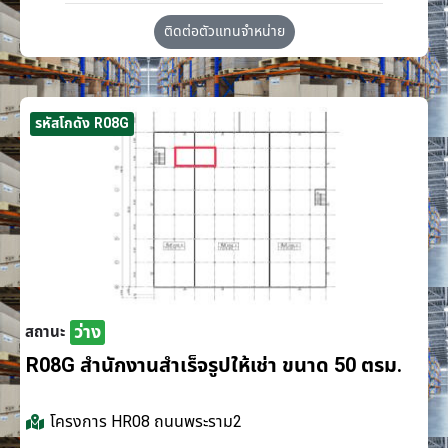
ติดต่อตัวแทนจำหน่าย
รหัสโกดัง R08G
ว่าง
สถานะ
R08G สำนักงานสำเร็จรูปให้เช่า ขนาด 50 ตรม.
โครงการ
HR08 ถนนพระราม2