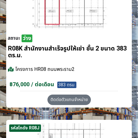
ว่าง
สถานะ
R08K สำนักงานสำเร็จรูปให้เช่า ชั้น 2 ขนาด 383
ตร.ม.
โครงการ
HR08 ถนนพระราม2
฿76,000 / ต่อเดือน
383 ตรม.
ติดต่อตัวแทนจำหน่าย
รหัสโกดัง R08J