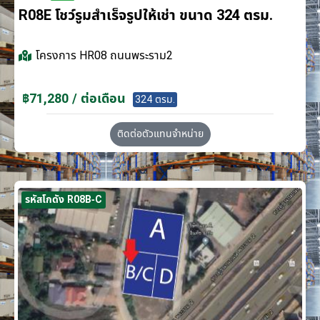
R08E โชว์รูมสำเร็จรูปให้เช่า ขนาด 324 ตรม.
โครงการ
HR08 ถนนพระราม2
฿71,280 / ต่อเดือน
324 ตรม.
ติดต่อตัวแทนจำหน่าย
รหัสโกดัง R08B-C