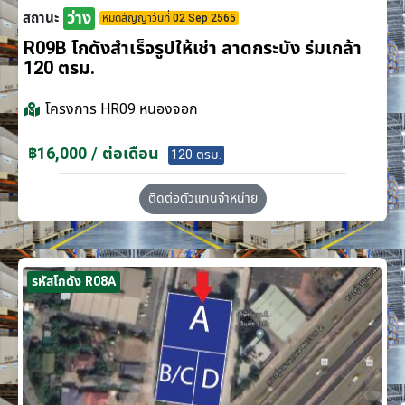
ว่าง
สถานะ
หมดสัญญาวันที่ 02 Sep 2565
R09B โกดังสำเร็จรูปให้เช่า ลาดกระบัง​ ร่มเกล้า
120 ตรม.
โครงการ
HR09 หนองจอก
฿16,000 / ต่อเดือน
120 ตรม.
ติดต่อตัวแทนจำหน่าย
รหัสโกดัง R08A