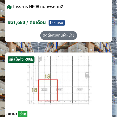
โครงการ
HR08 ถนนพระราม2
฿31,680 / ต่อเดือน
144 ตรม.
ติดต่อตัวแทนจำหน่าย
รหัสโกดัง R08E
ว่าง
สถานะ