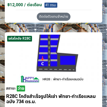
฿12,000 / ต่อเดือน
41 ตรม.
ติดต่อตัวแทนจำหน่าย
รหัสโกดัง R28C
ว่าง
สถานะ
R28C โกดังสำเร็จรูปให้เช่า พัทยา-ท่าเรือแหลม
ฉบัง 734 ตร.ม.