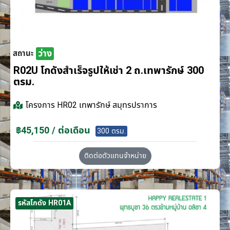
ว่าง
สถานะ
R02U โกดังสำเร็จรูปให้เช่า 2 ถ.เทพารักษ์ 300
ตรม.
โครงการ
HR02 เทพารักษ์ สมุทรปราการ
฿45,150 / ต่อเดือน
300 ตรม.
ติดต่อตัวแทนจำหน่าย
รหัสโกดัง HR01A