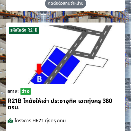
ติดต่อตัวแทนจำหน่าย
รหัสโกดัง R21B
ว่าง
สถานะ
R21B โกดังให้เช่า ประชาอุทิศ เขตทุ่งครุ 380
ตรม.
โครงการ
HR21 ทุ่งครุ กทม