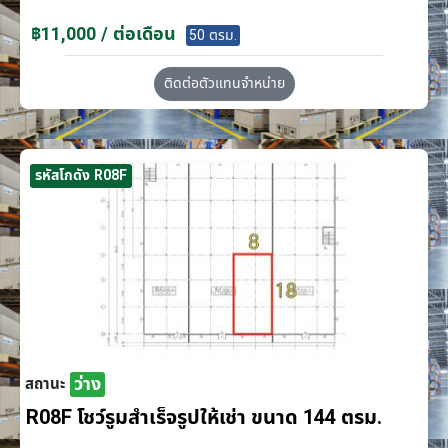
฿11,000 / ต่อเดือน
50 ตรม.
ติดต่อตัวแทนจำหน่าย
รหัสโกดัง R08F
ว่าง
สถานะ
R08F โชว์รูมสำเร็จรูปให้เช่า ขนาด 144 ตรม.