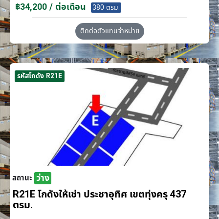
฿34,200 / ต่อเดือน
380 ตรม.
ติดต่อตัวแทนจำหน่าย
รหัสโกดัง R21E
ว่าง
สถานะ
R21E โกดังให้เช่า ประชาอุทิศ เขตทุ่งครุ 437
ตรม.