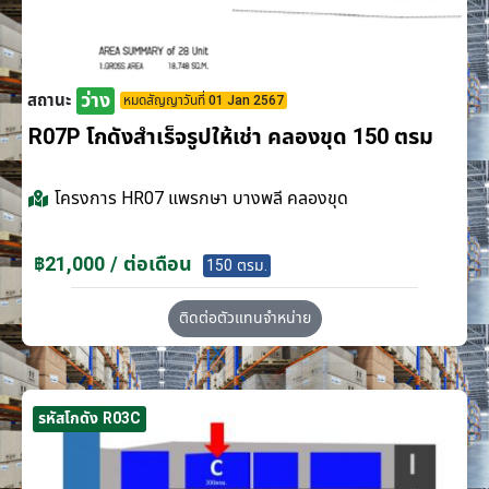
ว่าง
สถานะ
หมดสัญญาวันที่ 01 Jan 2567
R07P โกดังสำเร็จรูปให้เช่า คลองขุด 150 ตรม
โครงการ
HR07 แพรกษา บางพลี คลองขุด
฿21,000 / ต่อเดือน
150 ตรม.
ติดต่อตัวแทนจำหน่าย
รหัสโกดัง R03C