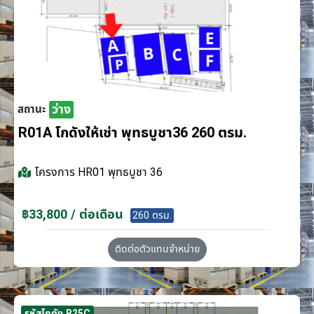
ว่าง
สถานะ
R01A โกดังให้เช่า พุทธบูชา36 260 ตรม.
โครงการ
HR01 พุทธบูชา 36
฿33,800 / ต่อเดือน
260 ตรม.
ติดต่อตัวแทนจำหน่าย
รหัสโกดัง R25C