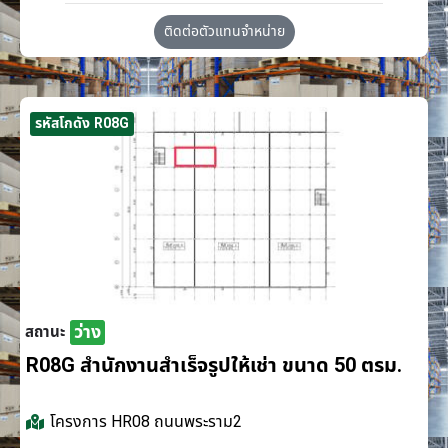
ติดต่อตัวแทนจำหน่าย
รหัสโกดัง R08G
ว่าง
สถานะ
R08G สำนักงานสำเร็จรูปให้เช่า ขนาด 50 ตรม.
โครงการ
HR08 ถนนพระราม2