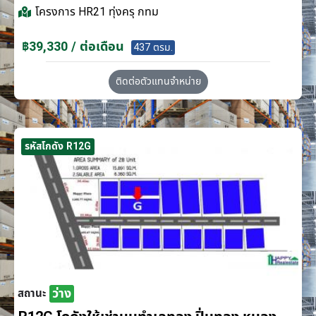
โครงการ
HR21 ทุ่งครุ กทม
฿39,330 / ต่อเดือน
437 ตรม.
ติดต่อตัวแทนจำหน่าย
รหัสโกดัง R12G
ว่าง
สถานะ