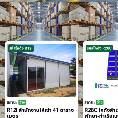
รหัสโกดัง R12I
รหัสโกดัง R28C
สถานะ
สถานะ
ว่าง
ว่าง
R12I สำนักงานให้เช่า 41 ตาราง
R28C โกดังสำเร็
เมตร
พัทยา-ท่าเรือ