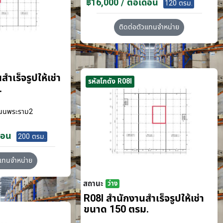
฿16,000 / ต่อเดือน
120 ตรม.
ติดต่อตัวแทนจำหน่าย
ำเร็จรูปให้เช่า
รหัสโกดัง R08I
.
นนพระราม2
ือน
200 ตรม.
วแทนจำหน่าย
สถานะ
ว่าง
R08I สำนักงานสำเร็จรูปให้เช่า
ขนาด 150 ตรม.