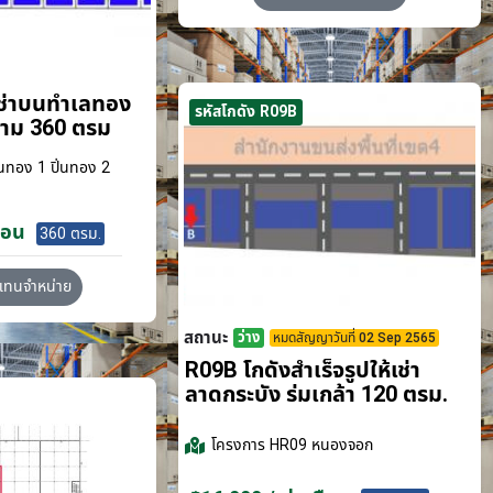
เช่าบนทำเลทอง
รหัสโกดัง R09B
ขาม 360 ตรม
นทอง 1 ปิ่นทอง 2
ือน
360 ตรม.
วแทนจำหน่าย
สถานะ
ว่าง
หมดสัญญาวันที่ 02 Sep 2565
R09B โกดังสำเร็จรูปให้เช่า
ลาดกระบัง​ ร่มเกล้า 120 ตรม.
โครงการ
HR09 หนองจอก