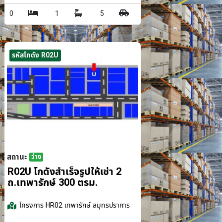
0
1
5
รหัสโกดัง R02U
สถานะ
ว่าง
รม.
R02U โกดังสำเร็จรูปให้เช่า 2
ถ.เทพารักษ์ 300 ตรม.
โครงการ
HR02 เทพารักษ์ สมุทรปราการ