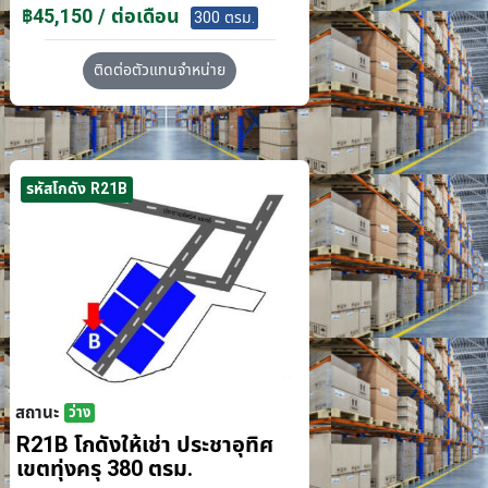
฿45,150 / ต่อเดือน
300 ตรม.
ติดต่อตัวแทนจำหน่าย
รหัสโกดัง R21B
สถานะ
ว่าง
R21B โกดังให้เช่า ประชาอุทิศ
เขตทุ่งครุ 380 ตรม.