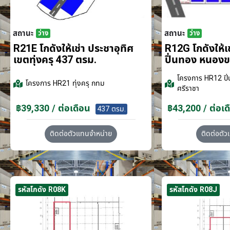
สถานะ
สถานะ
ว่าง
ว่าง
R21E โกดังให้เช่า ประชาอุทิศ
R12G โกดังให้
เขตทุ่งครุ 437 ตรม.
ปิ่นทอง หนอง
โครงการ
HR12 ปิ่
โครงการ
HR21 ทุ่งครุ กทม
ศรีราชา
฿39,330 / ต่อเดือน
฿43,200 / ต่อเด
437 ตรม.
ติดต่อตัวแทนจำหน่าย
ติดต่อตั
รหัสโกดัง R08K
รหัสโกดัง R08J