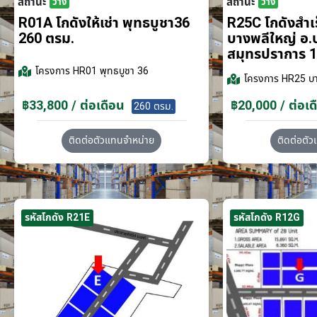
สถานะ
สถานะ
ว่าง
ว่าง
R01A โกดังให้เช่า พุทธบูชา36
R25C โกดังสำเร็
260 ตรม.
บางพลีใหญ่ อ.
สมุทรปราการ 1
โครงการ
HR01 พุทธบูชา 36
โครงการ
HR25 บา
฿33,800 / ต่อเดือน
฿20,000 / ต่อเด
260 ตรม.
ติดต่อตัวแทนจำหน่าย
ติดต่อตั
รหัสโกดัง R21E
รหัสโกดัง R12G