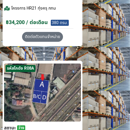
โครงการ
HR21 ทุ่งครุ กทม
฿34,200 / ต่อเดือน
380 ตรม.
ติดต่อตัวแทนจำหน่าย
รหัสโกดัง R08A
สถานะ
ว่าง