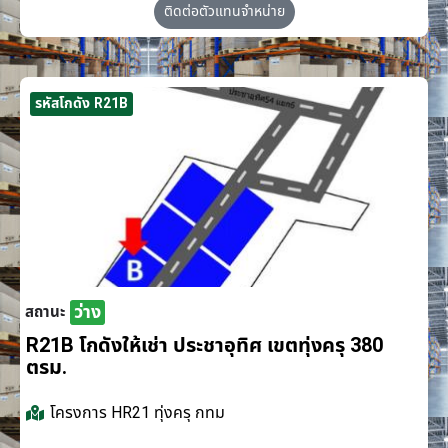
ติดต่อตัวแทนจำหน่าย
รหัสโกดัง R21B
ว่าง
สถานะ
R21B โกดังให้เช่า ประชาอุทิศ เขตทุ่งครุ 380
ตรม.
โครงการ
HR21 ทุ่งครุ กทม