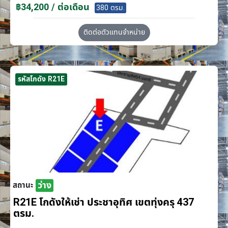
฿34,200 / ต่อเดือน
380 ตรม.
ติดต่อตัวแทนจำหน่าย
รหัสโกดัง R21E
ว่าง
สถานะ
R21E โกดังให้เช่า ประชาอุทิศ เขตทุ่งครุ 437
ตรม.