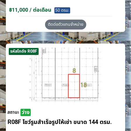
฿11,000 / ต่อเดือน
50 ตรม.
ติดต่อตัวแทนจำหน่าย
รหัสโกดัง R08F
ว่าง
สถานะ
R08F โชว์รูมสำเร็จรูปให้เช่า ขนาด 144 ตรม.