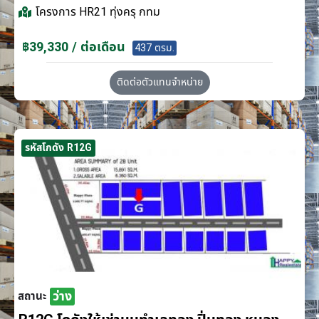
โครงการ
HR21 ทุ่งครุ กทม
฿39,330 / ต่อเดือน
437 ตรม.
ติดต่อตัวแทนจำหน่าย
รหัสโกดัง R12G
ว่าง
สถานะ