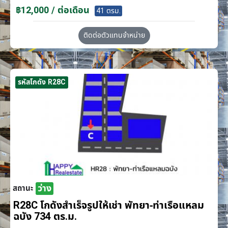
฿12,000 / ต่อเดือน
41 ตรม.
ติดต่อตัวแทนจำหน่าย
รหัสโกดัง R28C
ว่าง
สถานะ
R28C โกดังสำเร็จรูปให้เช่า พัทยา-ท่าเรือแหลม
ฉบัง 734 ตร.ม.