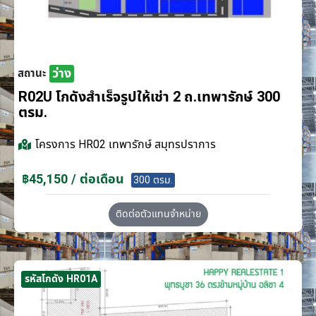
ว่าง
สถานะ
R02U โกดังสำเร็จรูปให้เช่า 2 ถ.เทพารักษ์ 300
ตรม.
โครงการ
HR02 เทพารักษ์ สมุทรปราการ
฿45,150 / ต่อเดือน
300 ตรม.
ติดต่อตัวแทนจำหน่าย
รหัสโกดัง HR01A