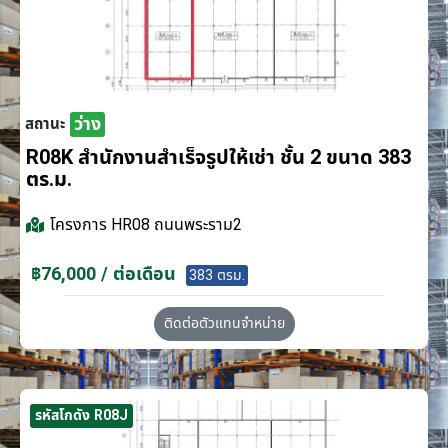
ว่าง
สถานะ
R08K สำนักงานสำเร็จรูปให้เช่า ชั้น 2 ขนาด 383
ตร.ม.
โครงการ
HR08 ถนนพระราม2
฿76,000 / ต่อเดือน
383 ตรม.
ติดต่อตัวแทนจำหน่าย
รหัสโกดัง R08J