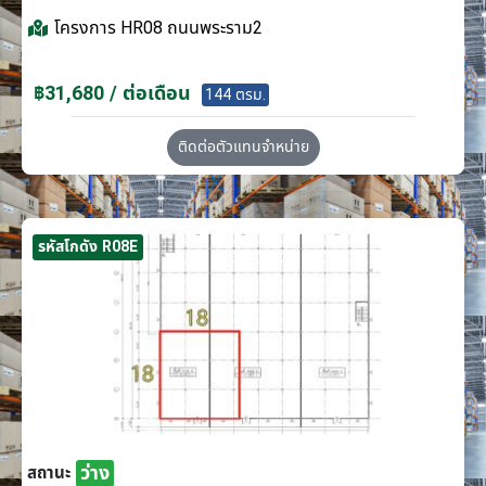
โครงการ
HR08 ถนนพระราม2
฿31,680 / ต่อเดือน
144 ตรม.
ติดต่อตัวแทนจำหน่าย
รหัสโกดัง R08E
ว่าง
สถานะ