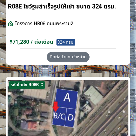
R08E โชว์รูมสำเร็จรูปให้เช่า ขนาด 324 ตรม.
โครงการ
HR08 ถนนพระราม2
฿71,280 / ต่อเดือน
324 ตรม.
ติดต่อตัวแทนจำหน่าย
รหัสโกดัง R08B-C