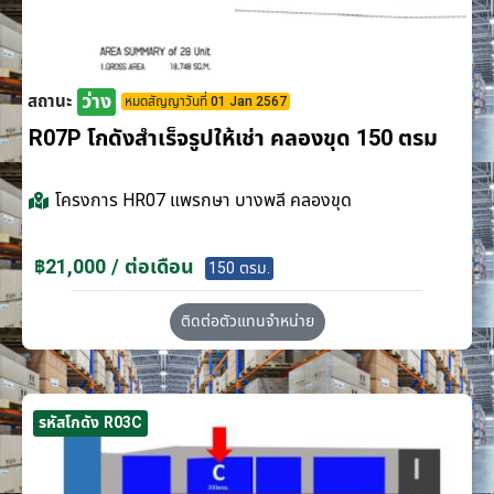
ว่าง
สถานะ
หมดสัญญาวันที่ 01 Jan 2567
R07P โกดังสำเร็จรูปให้เช่า คลองขุด 150 ตรม
โครงการ
HR07 แพรกษา บางพลี คลองขุด
฿21,000 / ต่อเดือน
150 ตรม.
ติดต่อตัวแทนจำหน่าย
รหัสโกดัง R03C