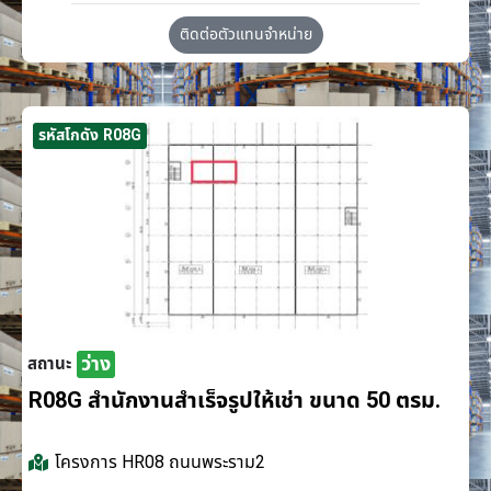
ติดต่อตัวแทนจำหน่าย
รหัสโกดัง R08G
ว่าง
สถานะ
R08G สำนักงานสำเร็จรูปให้เช่า ขนาด 50 ตรม.
โครงการ
HR08 ถนนพระราม2