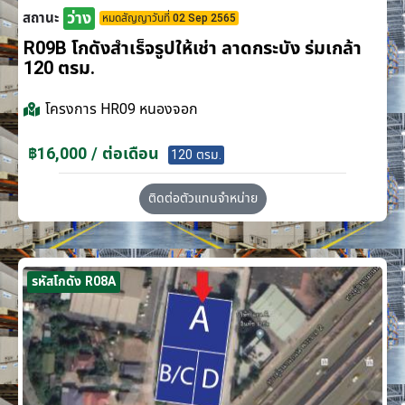
ว่าง
สถานะ
หมดสัญญาวันที่ 02 Sep 2565
R09B โกดังสำเร็จรูปให้เช่า ลาดกระบัง​ ร่มเกล้า
120 ตรม.
โครงการ
HR09 หนองจอก
฿16,000 / ต่อเดือน
120 ตรม.
ติดต่อตัวแทนจำหน่าย
รหัสโกดัง R08A