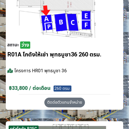
ว่าง
สถานะ
R01A โกดังให้เช่า พุทธบูชา36 260 ตรม.
โครงการ
HR01 พุทธบูชา 36
฿33,800 / ต่อเดือน
260 ตรม.
ติดต่อตัวแทนจำหน่าย
รหัสโกดัง R25C