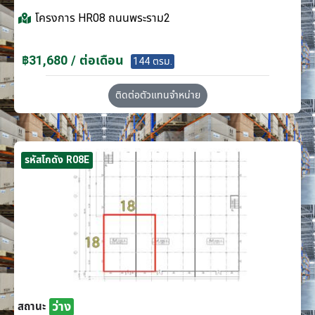
โครงการ
HR08 ถนนพระราม2
฿31,680 / ต่อเดือน
144 ตรม.
ติดต่อตัวแทนจำหน่าย
รหัสโกดัง R08E
ว่าง
สถานะ