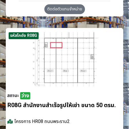
ติดต่อตัวแทนจำหน่าย
รหัสโกดัง R08G
ว่าง
สถานะ
R08G สำนักงานสำเร็จรูปให้เช่า ขนาด 50 ตรม.
โครงการ
HR08 ถนนพระราม2