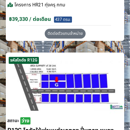
โครงการ
HR21 ทุ่งครุ กทม
฿39,330 / ต่อเดือน
437 ตรม.
ติดต่อตัวแทนจำหน่าย
รหัสโกดัง R12G
ว่าง
สถานะ