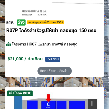
ว่าง
สถานะ
หมดสัญญาวันที่ 01 Jan 2567
R07P โกดังสำเร็จรูปให้เช่า คลองขุด 150 ตรม
โครงการ
HR07 แพรกษา บางพลี คลองขุด
฿21,000 / ต่อเดือน
150 ตรม.
ติดต่อตัวแทนจำหน่าย
รหัสโกดัง R03C