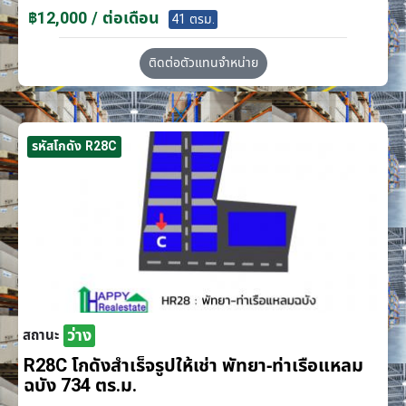
฿12,000 / ต่อเดือน
41 ตรม.
ติดต่อตัวแทนจำหน่าย
รหัสโกดัง R28C
ว่าง
สถานะ
R28C โกดังสำเร็จรูปให้เช่า พัทยา-ท่าเรือแหลม
ฉบัง 734 ตร.ม.