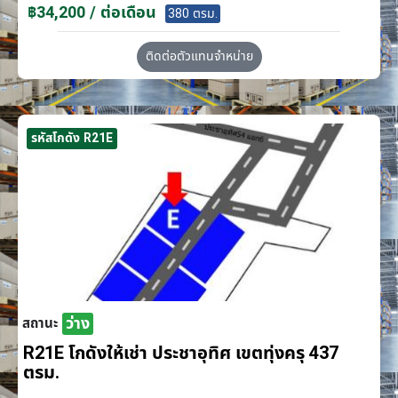
฿34,200 / ต่อเดือน
380 ตรม.
ติดต่อตัวแทนจำหน่าย
รหัสโกดัง R21E
ว่าง
สถานะ
R21E โกดังให้เช่า ประชาอุทิศ เขตทุ่งครุ 437
ตรม.