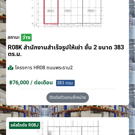
ว่าง
สถานะ
R08K สำนักงานสำเร็จรูปให้เช่า ชั้น 2 ขนาด 383
ตร.ม.
โครงการ
HR08 ถนนพระราม2
฿76,000 / ต่อเดือน
383 ตรม.
ติดต่อตัวแทนจำหน่าย
รหัสโกดัง R08J