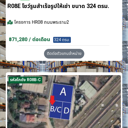
R08E โชว์รูมสำเร็จรูปให้เช่า ขนาด 324 ตรม.
โครงการ
HR08 ถนนพระราม2
฿71,280 / ต่อเดือน
324 ตรม.
ติดต่อตัวแทนจำหน่าย
รหัสโกดัง R08B-C