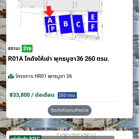
ว่าง
สถานะ
R01A โกดังให้เช่า พุทธบูชา36 260 ตรม.
โครงการ
HR01 พุทธบูชา 36
฿33,800 / ต่อเดือน
260 ตรม.
ติดต่อตัวแทนจำหน่าย
รหัสโกดัง R25C