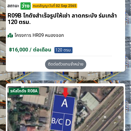
ว่าง
สถานะ
หมดสัญญาวันที่ 02 Sep 2565
R09B โกดังสำเร็จรูปให้เช่า ลาดกระบัง​ ร่มเกล้า
120 ตรม.
โครงการ
HR09 หนองจอก
฿16,000 / ต่อเดือน
120 ตรม.
ติดต่อตัวแทนจำหน่าย
รหัสโกดัง R08A