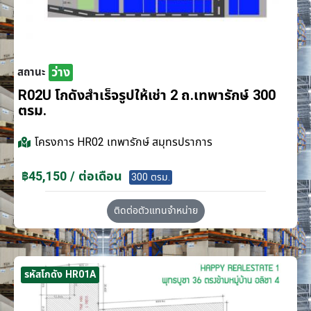
ว่าง
สถานะ
R02U โกดังสำเร็จรูปให้เช่า 2 ถ.เทพารักษ์ 300
ตรม.
โครงการ
HR02 เทพารักษ์ สมุทรปราการ
฿45,150 / ต่อเดือน
300 ตรม.
ติดต่อตัวแทนจำหน่าย
รหัสโกดัง HR01A