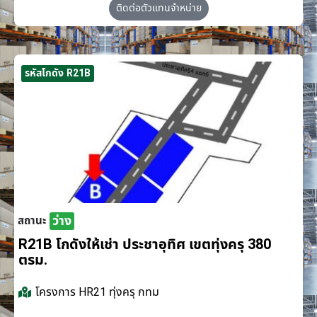
ติดต่อตัวแทนจำหน่าย
รหัสโกดัง R21B
ว่าง
สถานะ
R21B โกดังให้เช่า ประชาอุทิศ เขตทุ่งครุ 380
ตรม.
โครงการ
HR21 ทุ่งครุ กทม