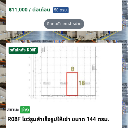
฿11,000 / ต่อเดือน
50 ตรม.
ติดต่อตัวแทนจำหน่าย
รหัสโกดัง R08F
ว่าง
สถานะ
R08F โชว์รูมสำเร็จรูปให้เช่า ขนาด 144 ตรม.