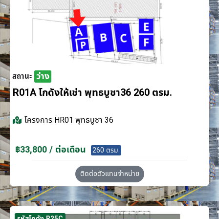
ว่าง
สถานะ
R01A โกดังให้เช่า พุทธบูชา36 260 ตรม.
โครงการ
HR01 พุทธบูชา 36
฿33,800 / ต่อเดือน
260 ตรม.
ติดต่อตัวแทนจำหน่าย
รหัสโกดัง R25C