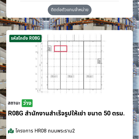
ติดต่อตัวแทนจำหน่าย
รหัสโกดัง R08G
ว่าง
สถานะ
R08G สำนักงานสำเร็จรูปให้เช่า ขนาด 50 ตรม.
โครงการ
HR08 ถนนพระราม2