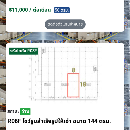
฿11,000 / ต่อเดือน
50 ตรม.
ติดต่อตัวแทนจำหน่าย
รหัสโกดัง R08F
ว่าง
สถานะ
R08F โชว์รูมสำเร็จรูปให้เช่า ขนาด 144 ตรม.