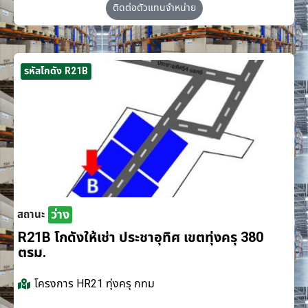
ติดต่อตัวแทนจำหน่าย
รหัสโกดัง R21B
ว่าง
สถานะ
R21B โกดังให้เช่า ประชาอุทิศ เขตทุ่งครุ 380
ตรม.
โครงการ
HR21 ทุ่งครุ กทม