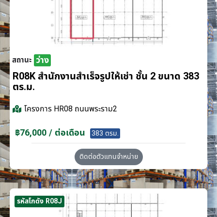
ว่าง
สถานะ
R08K สำนักงานสำเร็จรูปให้เช่า ชั้น 2 ขนาด 383
ตร.ม.
โครงการ
HR08 ถนนพระราม2
฿76,000 / ต่อเดือน
383 ตรม.
ติดต่อตัวแทนจำหน่าย
รหัสโกดัง R08J