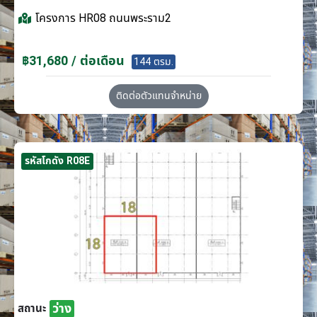
โครงการ
HR08 ถนนพระราม2
฿31,680 / ต่อเดือน
144 ตรม.
ติดต่อตัวแทนจำหน่าย
รหัสโกดัง R08E
ว่าง
สถานะ