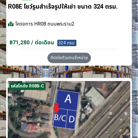
R08E โชว์รูมสำเร็จรูปให้เช่า ขนาด 324 ตรม.
โครงการ
HR08 ถนนพระราม2
฿71,280 / ต่อเดือน
324 ตรม.
ติดต่อตัวแทนจำหน่าย
รหัสโกดัง R08B-C