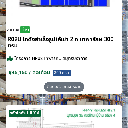
ว่าง
สถานะ
R02U โกดังสำเร็จรูปให้เช่า 2 ถ.เทพารักษ์ 300
ตรม.
โครงการ
HR02 เทพารักษ์ สมุทรปราการ
฿45,150 / ต่อเดือน
300 ตรม.
ติดต่อตัวแทนจำหน่าย
รหัสโกดัง HR01A