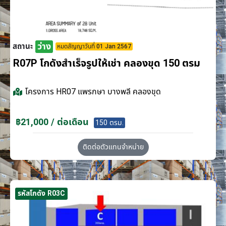
ว่าง
สถานะ
หมดสัญญาวันที่ 01 Jan 2567
R07P โกดังสำเร็จรูปให้เช่า คลองขุด 150 ตรม
โครงการ
HR07 แพรกษา บางพลี คลองขุด
฿21,000 / ต่อเดือน
150 ตรม.
ติดต่อตัวแทนจำหน่าย
รหัสโกดัง R03C