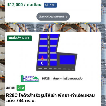
฿12,000 / ต่อเดือน
41 ตรม.
ติดต่อตัวแทนจำหน่าย
รหัสโกดัง R28C
ว่าง
สถานะ
R28C โกดังสำเร็จรูปให้เช่า พัทยา-ท่าเรือแหลม
ฉบัง 734 ตร.ม.