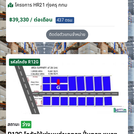
โครงการ
HR21 ทุ่งครุ กทม
฿39,330 / ต่อเดือน
437 ตรม.
ติดต่อตัวแทนจำหน่าย
รหัสโกดัง R12G
ว่าง
สถานะ