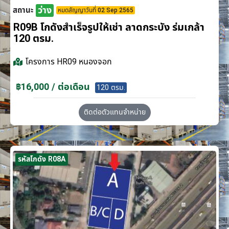
ว่าง
สถานะ
หมดสัญญาวันที่ 02 Sep 2565
R09B โกดังสำเร็จรูปให้เช่า ลาดกระบัง​ ร่มเกล้า
120 ตรม.
โครงการ
HR09 หนองจอก
฿16,000 / ต่อเดือน
120 ตรม.
ติดต่อตัวแทนจำหน่าย
รหัสโกดัง R08A