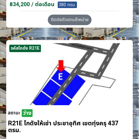
฿34,200 / ต่อเดือน
380 ตรม.
ติดต่อตัวแทนจำหน่าย
รหัสโกดัง R21E
ว่าง
สถานะ
R21E โกดังให้เช่า ประชาอุทิศ เขตทุ่งครุ 437
ตรม.