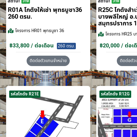
สถานะ
สถานะ
ว่าง
ว่าง
R01A โกดังให้เช่า พุทธบูชา36
R25C โกดังสำเร็
260 ตรม.
บางพลีใหญ่ อ.
สมุทรปราการ 1
โครงการ
HR01 พุทธบูชา 36
โครงการ
HR25 บา
฿33,800 / ต่อเดือน
฿20,000 / ต่อเด
260 ตรม.
ติดต่อตัวแทนจำหน่าย
ติดต่อตั
รหัสโกดัง R21E
รหัสโกดัง R12G