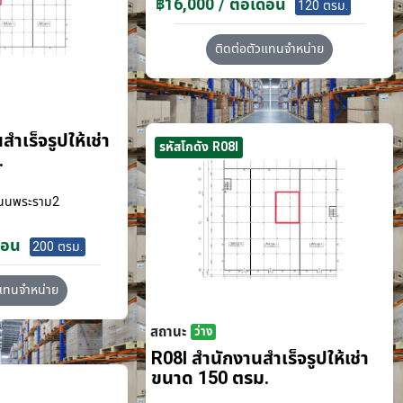
฿16,000 / ต่อเดือน
120 ตรม.
ติดต่อตัวแทนจำหน่าย
ำเร็จรูปให้เช่า
รหัสโกดัง R08I
.
นนพระราม2
ือน
200 ตรม.
วแทนจำหน่าย
สถานะ
ว่าง
R08I สำนักงานสำเร็จรูปให้เช่า
ขนาด 150 ตรม.