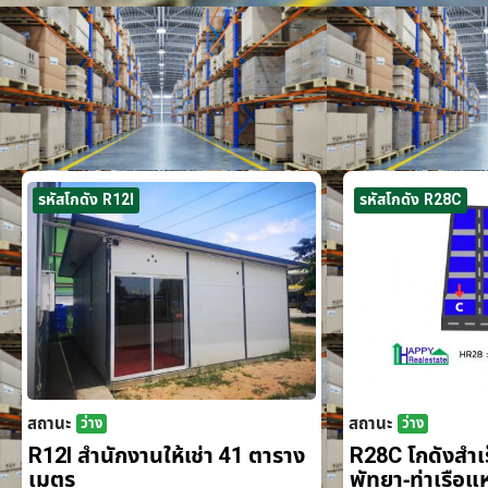
รหัสโกดัง R12I
รหัสโกดัง R28C
สถานะ
สถานะ
ว่าง
ว่าง
R12I สำนักงานให้เช่า 41 ตาราง
R28C โกดังสำเร็
เมตร
พัทยา-ท่าเรือ