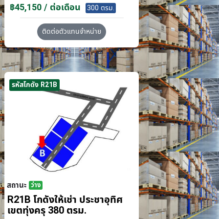
฿45,150 / ต่อเดือน
300 ตรม.
ติดต่อตัวแทนจำหน่าย
รหัสโกดัง R21B
สถานะ
ว่าง
R21B โกดังให้เช่า ประชาอุทิศ
เขตทุ่งครุ 380 ตรม.