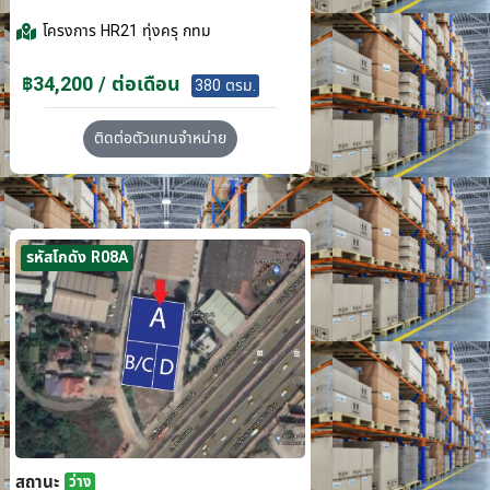
โครงการ
HR21 ทุ่งครุ กทม
฿34,200 / ต่อเดือน
380 ตรม.
ติดต่อตัวแทนจำหน่าย
รหัสโกดัง R08A
สถานะ
ว่าง