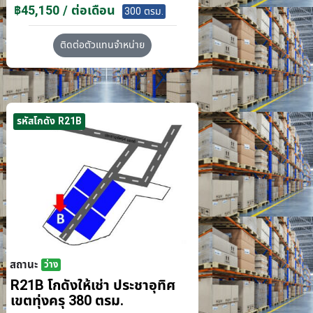
฿45,150 / ต่อเดือน
300 ตรม.
ติดต่อตัวแทนจำหน่าย
รหัสโกดัง R21B
สถานะ
ว่าง
R21B โกดังให้เช่า ประชาอุทิศ
เขตทุ่งครุ 380 ตรม.