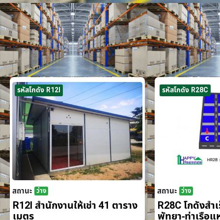
รหัสโกดัง R12I
รหัสโกดัง R28C
สถานะ
สถานะ
ว่าง
ว่าง
R12I สำนักงานให้เช่า 41 ตาราง
R28C โกดังสำเร็
เมตร
พัทยา-ท่าเรือ