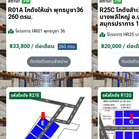
สถานะ
สถานะ
ว่าง
ว่าง
R01A โกดังให้เช่า พุทธบูชา36
R25C โกดังสำเร็
260 ตรม.
บางพลีใหญ่ อ.
สมุทรปราการ 1
โครงการ
HR01 พุทธบูชา 36
โครงการ
HR25 บา
฿33,800 / ต่อเดือน
฿20,000 / ต่อเด
260 ตรม.
ติดต่อตัวแทนจำหน่าย
ติดต่อตั
รหัสโกดัง R21E
รหัสโกดัง R12G