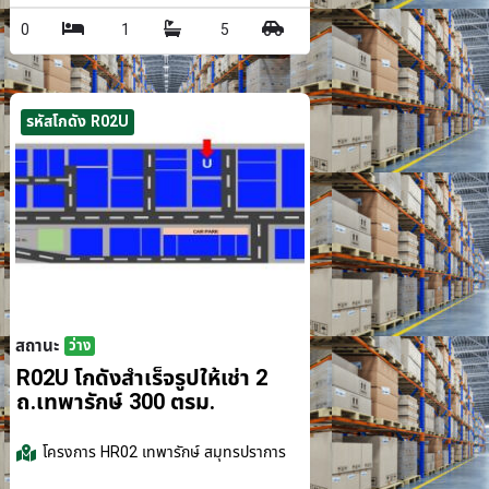
0
1
5
รหัสโกดัง R02U
สถานะ
ว่าง
รม.
R02U โกดังสำเร็จรูปให้เช่า 2
ถ.เทพารักษ์ 300 ตรม.
โครงการ
HR02 เทพารักษ์ สมุทรปราการ