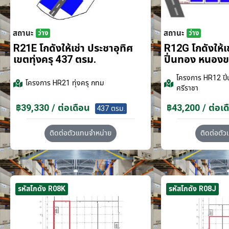
สถานะ
สถานะ
ว่าง
ว่าง
R21E โกดังให้เช่า ประชาอุทิศ
R12G โกดังให้
เขตทุ่งครุ 437 ตรม.
ปิ่นทอง หนอง
โครงการ
HR12 ปิ่
โครงการ
HR21 ทุ่งครุ กทม
ศรีราชา
฿39,330 / ต่อเดือน
฿43,200 / ต่อเด
437 ตรม.
ติดต่อตัวแทนจำหน่าย
ติดต่อตั
รหัสโกดัง R08K
รหัสโกดัง R08J