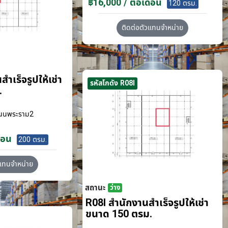
฿16,000 / ต่อเดือน
120 ตรม.
ติดต่อตัวแทนจำหน่าย
ำเร็จรูปให้เช่า
รหัสโกดัง R08I
.
นนพระราม2
ือน
200 ตรม.
วแทนจำหน่าย
สถานะ
ว่าง
R08I สำนักงานสำเร็จรูปให้เช่า
ขนาด 150 ตรม.