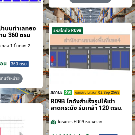
เช่าบนทำเลทอง
รหัสโกดัง R09B
ขาม 360 ตรม
นทอง 1 ปิ่นทอง 2
ือน
360 ตรม.
วแทนจำหน่าย
สถานะ
ว่าง
หมดสัญญาวันที่ 02 Sep 2565
R09B โกดังสำเร็จรูปให้เช่า
ลาดกระบัง​ ร่มเกล้า 120 ตรม.
โครงการ
HR09 หนองจอก