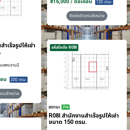
฿16,000 / ต่อเดือน
120 ตรม.
ติดต่อตัวแทนจำหน่าย
ำเร็จรูปให้เช่า
รหัสโกดัง R08I
.
นนพระราม2
ือน
200 ตรม.
วแทนจำหน่าย
สถานะ
ว่าง
R08I สำนักงานสำเร็จรูปให้เช่า
ขนาด 150 ตรม.