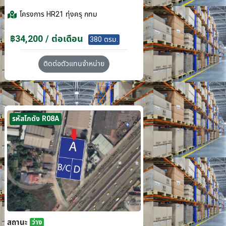
โครงการ
HR21 ทุ่งครุ กทม
฿34,200 / ต่อเดือน
380 ตรม.
ติดต่อตัวแทนจำหน่าย
รหัสโกดัง R08A
สถานะ
ว่าง