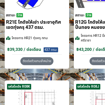
สถานะ
สถานะ
ว่าง
ว่าง
R21E โกดังให้เช่า ประชาอุทิศ
R12G โกดังให้
เขตทุ่งครุ 437 ตรม.
ปิ่นทอง หนอง
โครงการ
HR12 ปิ่
โครงการ
HR21 ทุ่งครุ กทม
ศรีราชา
฿39,330 / ต่อเดือน
฿43,200 / ต่อเด
437 ตรม.
ติดต่อตัวแทนจำหน่าย
ติดต่อตั
รหัสโกดัง R08K
รหัสโกดัง R08J