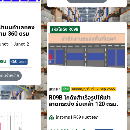
เช่าบนทำเลทอง
รหัสโกดัง R09B
ขาม 360 ตรม
นทอง 1 ปิ่นทอง 2
ือน
360 ตรม.
วแทนจำหน่าย
สถานะ
ว่าง
หมดสัญญาวันที่ 02 Sep 2565
R09B โกดังสำเร็จรูปให้เช่า
ลาดกระบัง​ ร่มเกล้า 120 ตรม.
โครงการ
HR09 หนองจอก