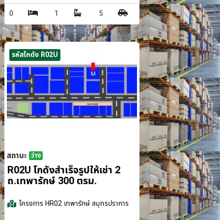
0
1
5
รหัสโกดัง R02U
สถานะ
ว่าง
รม.
R02U โกดังสำเร็จรูปให้เช่า 2
ถ.เทพารักษ์ 300 ตรม.
โครงการ
HR02 เทพารักษ์ สมุทรปราการ