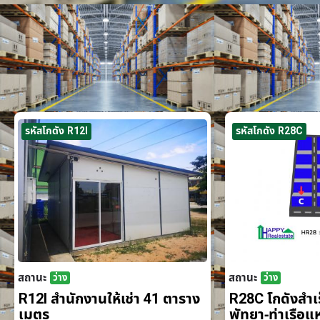
รหัสโกดัง R12I
รหัสโกดัง R28C
สถานะ
สถานะ
ว่าง
ว่าง
R12I สำนักงานให้เช่า 41 ตาราง
R28C โกดังสำเร็
เมตร
พัทยา-ท่าเรือ