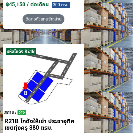
฿45,150 / ต่อเดือน
300 ตรม.
ติดต่อตัวแทนจำหน่าย
รหัสโกดัง R21B
สถานะ
ว่าง
R21B โกดังให้เช่า ประชาอุทิศ
เขตทุ่งครุ 380 ตรม.