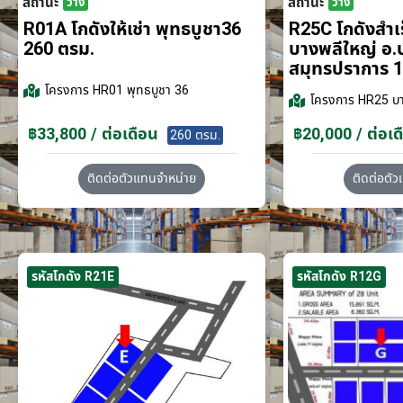
สถานะ
สถานะ
ว่าง
ว่าง
R01A โกดังให้เช่า พุทธบูชา36
R25C โกดังสำเร็
260 ตรม.
บางพลีใหญ่ อ.
สมุทรปราการ 1
โครงการ
HR01 พุทธบูชา 36
โครงการ
HR25 บา
฿33,800 / ต่อเดือน
฿20,000 / ต่อเด
260 ตรม.
ติดต่อตัวแทนจำหน่าย
ติดต่อตั
รหัสโกดัง R21E
รหัสโกดัง R12G