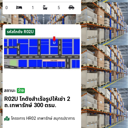
0
1
5
รหัสโกดัง R02U
สถานะ
ว่าง
รม.
R02U โกดังสำเร็จรูปให้เช่า 2
ถ.เทพารักษ์ 300 ตรม.
โครงการ
HR02 เทพารักษ์ สมุทรปราการ