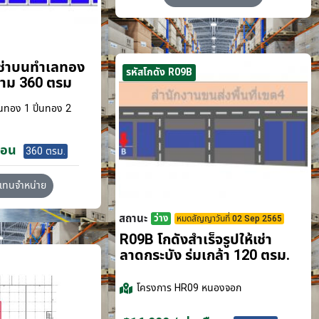
เช่าบนทำเลทอง
รหัสโกดัง R09B
ขาม 360 ตรม
นทอง 1 ปิ่นทอง 2
ือน
360 ตรม.
วแทนจำหน่าย
สถานะ
ว่าง
หมดสัญญาวันที่ 02 Sep 2565
R09B โกดังสำเร็จรูปให้เช่า
ลาดกระบัง​ ร่มเกล้า 120 ตรม.
โครงการ
HR09 หนองจอก