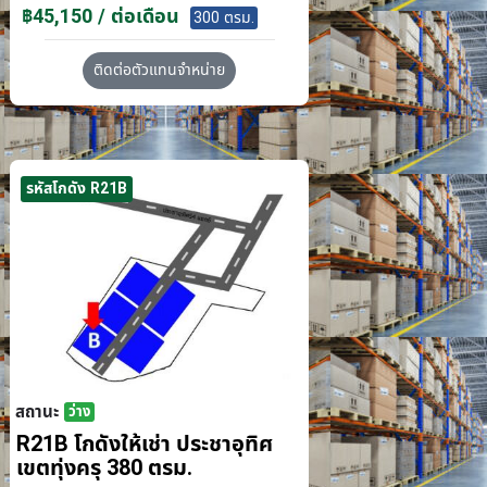
฿45,150 / ต่อเดือน
300 ตรม.
ติดต่อตัวแทนจำหน่าย
รหัสโกดัง R21B
สถานะ
ว่าง
R21B โกดังให้เช่า ประชาอุทิศ
เขตทุ่งครุ 380 ตรม.