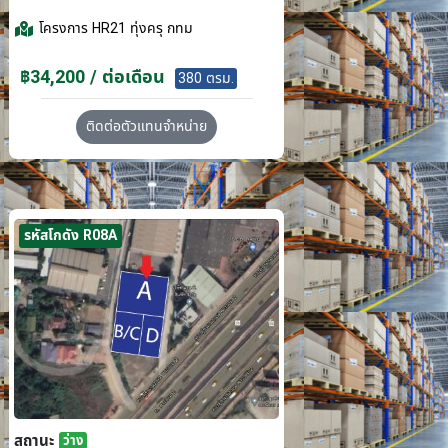
โครงการ
HR21 ทุ่งครุ กทม
฿34,200 / ต่อเดือน
380 ตรม.
ติดต่อตัวแทนจำหน่าย
รหัสโกดัง R08A
สถานะ
ว่าง