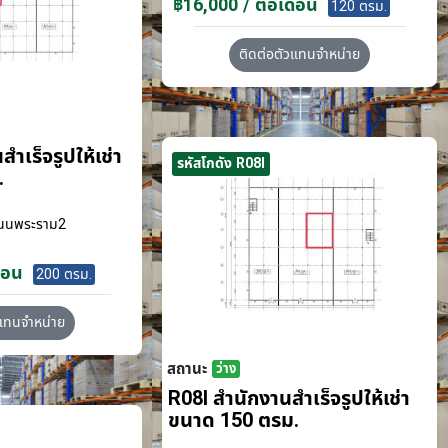
฿16,000 / ต่อเดือน
120 ตรม.
ติดต่อตัวแทนจำหน่าย
ำเร็จรูปให้เช่า
รหัสโกดัง R08I
.
นนพระราม2
ือน
200 ตรม.
วแทนจำหน่าย
สถานะ
ว่าง
R08I สำนักงานสำเร็จรูปให้เช่า
ขนาด 150 ตรม.