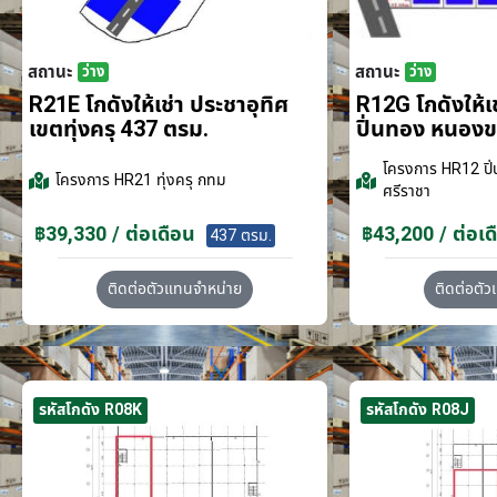
สถานะ
สถานะ
ว่าง
ว่าง
R21E โกดังให้เช่า ประชาอุทิศ
R12G โกดังให้
เขตทุ่งครุ 437 ตรม.
ปิ่นทอง หนอง
โครงการ
HR12 ปิ่
โครงการ
HR21 ทุ่งครุ กทม
ศรีราชา
฿39,330 / ต่อเดือน
฿43,200 / ต่อเด
437 ตรม.
ติดต่อตัวแทนจำหน่าย
ติดต่อตั
รหัสโกดัง R08K
รหัสโกดัง R08J