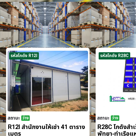
รหัสโกดัง R12I
รหัสโกดัง R28C
สถานะ
สถานะ
ว่าง
ว่าง
R12I สำนักงานให้เช่า 41 ตาราง
R28C โกดังสำเร็
เมตร
พัทยา-ท่าเรือ