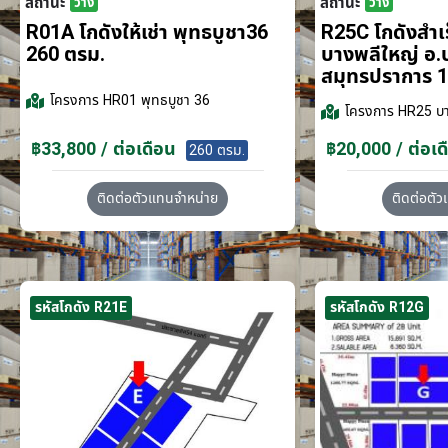
สถานะ
สถานะ
ว่าง
ว่าง
R01A โกดังให้เช่า พุทธบูชา36
R25C โกดังสำเร็
260 ตรม.
บางพลีใหญ่ อ.
สมุทรปราการ 1
โครงการ
HR01 พุทธบูชา 36
โครงการ
HR25 บา
฿33,800 / ต่อเดือน
฿20,000 / ต่อเด
260 ตรม.
ติดต่อตัวแทนจำหน่าย
ติดต่อตั
รหัสโกดัง R21E
รหัสโกดัง R12G