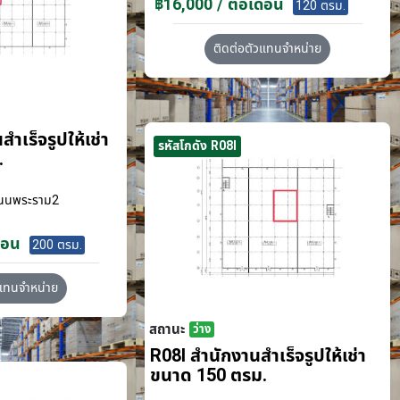
฿16,000 / ต่อเดือน
120 ตรม.
ติดต่อตัวแทนจำหน่าย
ำเร็จรูปให้เช่า
รหัสโกดัง R08I
.
นนพระราม2
ือน
200 ตรม.
วแทนจำหน่าย
สถานะ
ว่าง
R08I สำนักงานสำเร็จรูปให้เช่า
ขนาด 150 ตรม.