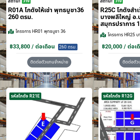
สถานะ
สถานะ
ว่าง
ว่าง
R01A โกดังให้เช่า พุทธบูชา36
R25C โกดังสำเร็
260 ตรม.
บางพลีใหญ่ อ.
สมุทรปราการ 1
โครงการ
HR01 พุทธบูชา 36
โครงการ
HR25 บา
฿33,800 / ต่อเดือน
฿20,000 / ต่อเด
260 ตรม.
ติดต่อตัวแทนจำหน่าย
ติดต่อตั
รหัสโกดัง R21E
รหัสโกดัง R12G