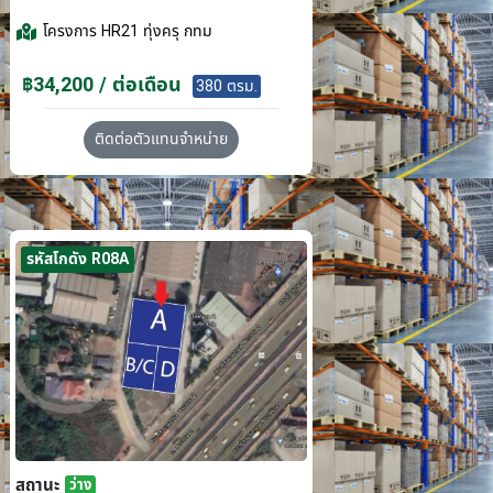
โครงการ
HR21 ทุ่งครุ กทม
฿34,200 / ต่อเดือน
380 ตรม.
ติดต่อตัวแทนจำหน่าย
รหัสโกดัง R08A
สถานะ
ว่าง