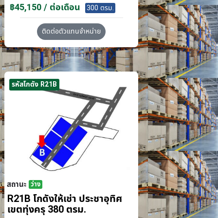
฿45,150 / ต่อเดือน
300 ตรม.
ติดต่อตัวแทนจำหน่าย
รหัสโกดัง R21B
สถานะ
ว่าง
R21B โกดังให้เช่า ประชาอุทิศ
เขตทุ่งครุ 380 ตรม.