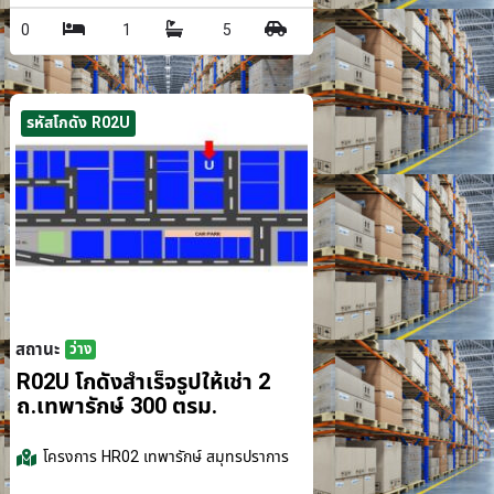
0
1
5
รหัสโกดัง R02U
สถานะ
ว่าง
รม.
R02U โกดังสำเร็จรูปให้เช่า 2
ถ.เทพารักษ์ 300 ตรม.
โครงการ
HR02 เทพารักษ์ สมุทรปราการ