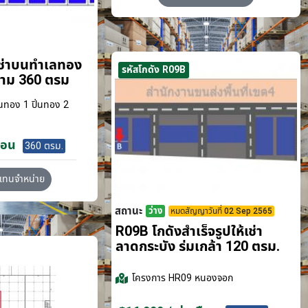
เช่าบนทำเลทอง
รหัสโกดัง R09B
ขาม 360 ตรม
นทอง 1 ปิ่นทอง 2
ือน
360 ตรม.
วแทนจำหน่าย
สถานะ
ว่าง
หมดสัญญาวันที่ 02 Sep 2565
R09B โกดังสำเร็จรูปให้เช่า
ลาดกระบัง​ ร่มเกล้า 120 ตรม.
โครงการ
HR09 หนองจอก