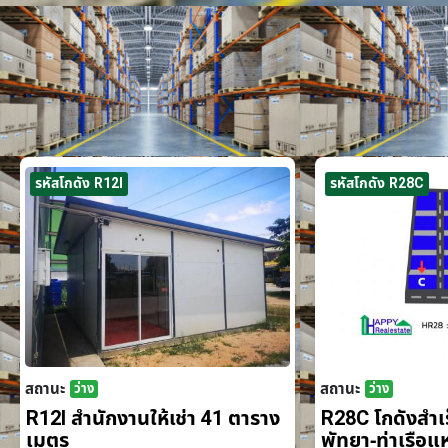
รหัสโกดัง R12I
รหัสโกดัง R28C
สถานะ
สถานะ
ว่าง
ว่าง
R12I สำนักงานให้เช่า 41 ตาราง
R28C โกดังสำเร็
เมตร
พัทยา-ท่าเรือ