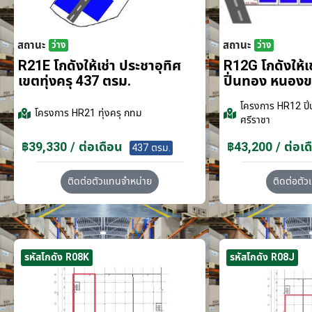
สถานะ
สถานะ
ว่าง
ว่าง
R21E โกดังให้เช่า ประชาอุทิศ
R12G โกดังให้
เขตทุ่งครุ 437 ตรม.
ปิ่นทอง หนอง
โครงการ
HR12 ปิ่
โครงการ
HR21 ทุ่งครุ กทม
ศรีราชา
฿39,330 / ต่อเดือน
฿43,200 / ต่อเด
437 ตรม.
ติดต่อตัวแทนจำหน่าย
ติดต่อตั
รหัสโกดัง R08K
รหัสโกดัง R08J