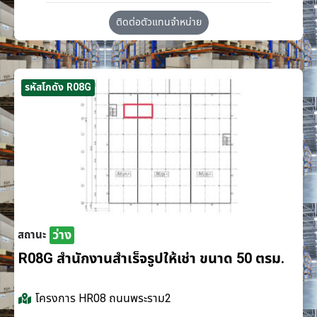
ติดต่อตัวแทนจำหน่าย
รหัสโกดัง R08G
ว่าง
สถานะ
R08G สำนักงานสำเร็จรูปให้เช่า ขนาด 50 ตรม.
โครงการ
HR08 ถนนพระราม2