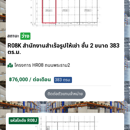
ว่าง
สถานะ
R08K สำนักงานสำเร็จรูปให้เช่า ชั้น 2 ขนาด 383
ตร.ม.
โครงการ
HR08 ถนนพระราม2
฿76,000 / ต่อเดือน
383 ตรม.
ติดต่อตัวแทนจำหน่าย
รหัสโกดัง R08J