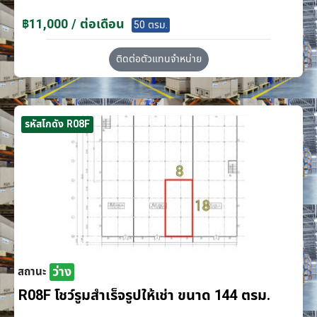
฿11,000 / ต่อเดือน
50 ตรม.
ติดต่อตัวแทนจำหน่าย
รหัสโกดัง R08F
ว่าง
สถานะ
R08F โชว์รูมสำเร็จรูปให้เช่า ขนาด 144 ตรม.