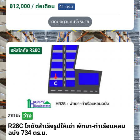
฿12,000 / ต่อเดือน
41 ตรม.
ติดต่อตัวแทนจำหน่าย
รหัสโกดัง R28C
ว่าง
สถานะ
R28C โกดังสำเร็จรูปให้เช่า พัทยา-ท่าเรือแหลม
ฉบัง 734 ตร.ม.