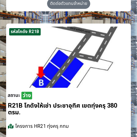
ติดต่อตัวแทนจำหน่าย
รหัสโกดัง R21B
ว่าง
สถานะ
R21B โกดังให้เช่า ประชาอุทิศ เขตทุ่งครุ 380
ตรม.
โครงการ
HR21 ทุ่งครุ กทม