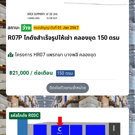
ว่าง
สถานะ
หมดสัญญาวันที่ 01 Jan 2567
R07P โกดังสำเร็จรูปให้เช่า คลองขุด 150 ตรม
โครงการ
HR07 แพรกษา บางพลี คลองขุด
฿21,000 / ต่อเดือน
150 ตรม.
ติดต่อตัวแทนจำหน่าย
รหัสโกดัง R03C