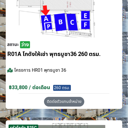
ว่าง
สถานะ
R01A โกดังให้เช่า พุทธบูชา36 260 ตรม.
โครงการ
HR01 พุทธบูชา 36
฿33,800 / ต่อเดือน
260 ตรม.
ติดต่อตัวแทนจำหน่าย
รหัสโกดัง R25C