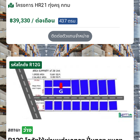
โครงการ
HR21 ทุ่งครุ กทม
฿39,330 / ต่อเดือน
437 ตรม.
ติดต่อตัวแทนจำหน่าย
รหัสโกดัง R12G
ว่าง
สถานะ