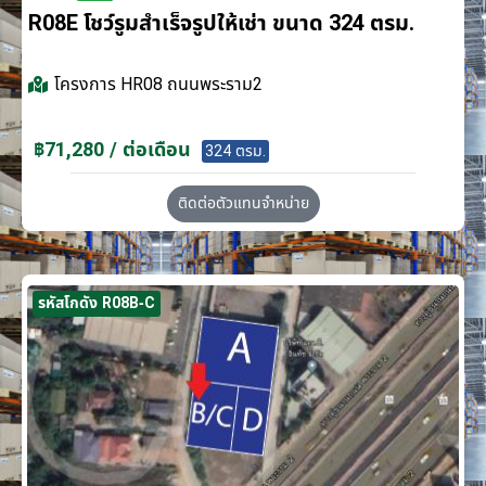
R08E โชว์รูมสำเร็จรูปให้เช่า ขนาด 324 ตรม.
โครงการ
HR08 ถนนพระราม2
฿71,280 / ต่อเดือน
324 ตรม.
ติดต่อตัวแทนจำหน่าย
รหัสโกดัง R08B-C