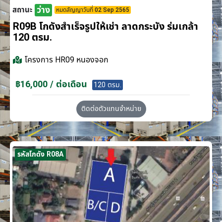
ว่าง
สถานะ
หมดสัญญาวันที่ 02 Sep 2565
R09B โกดังสำเร็จรูปให้เช่า ลาดกระบัง​ ร่มเกล้า
120 ตรม.
โครงการ
HR09 หนองจอก
฿16,000 / ต่อเดือน
120 ตรม.
ติดต่อตัวแทนจำหน่าย
รหัสโกดัง R08A