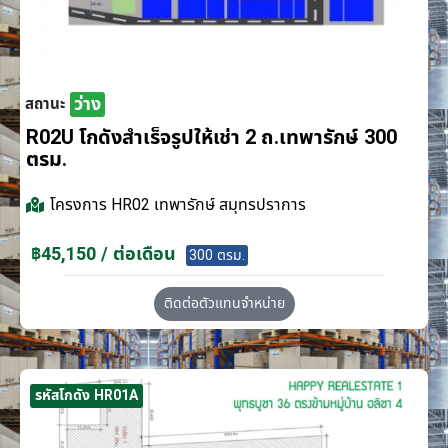
ว่าง
สถานะ
R02U โกดังสำเร็จรูปให้เช่า 2 ถ.เทพารักษ์ 300
ตรม.
โครงการ
HR02 เทพารักษ์ สมุทรปราการ
฿45,150 / ต่อเดือน
300 ตรม.
ติดต่อตัวแทนจำหน่าย
รหัสโกดัง HR01A