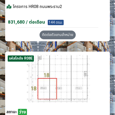
โครงการ
HR08 ถนนพระราม2
฿31,680 / ต่อเดือน
144 ตรม.
ติดต่อตัวแทนจำหน่าย
รหัสโกดัง R08E
ว่าง
สถานะ