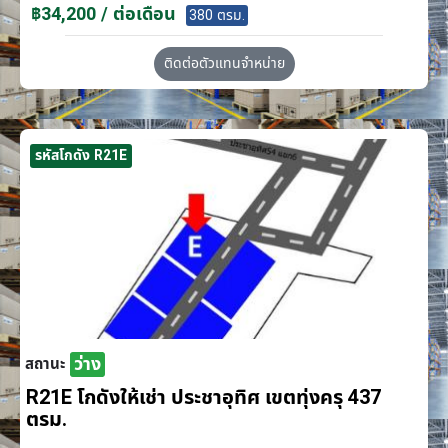
฿34,200 / ต่อเดือน
380 ตรม.
ติดต่อตัวแทนจำหน่าย
รหัสโกดัง R21E
ว่าง
สถานะ
R21E โกดังให้เช่า ประชาอุทิศ เขตทุ่งครุ 437
ตรม.