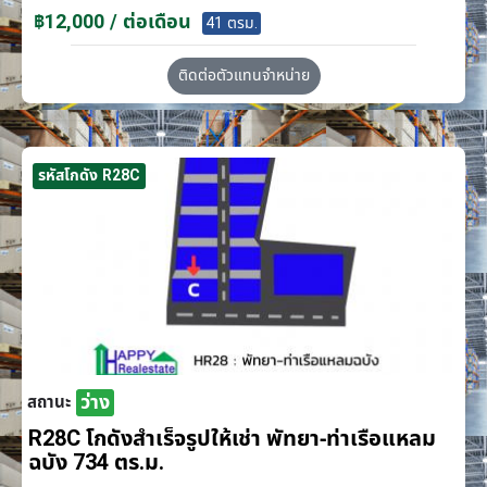
฿12,000 / ต่อเดือน
41 ตรม.
ติดต่อตัวแทนจำหน่าย
รหัสโกดัง R28C
ว่าง
สถานะ
R28C โกดังสำเร็จรูปให้เช่า พัทยา-ท่าเรือแหลม
ฉบัง 734 ตร.ม.