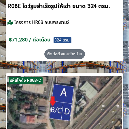
R08E โชว์รูมสำเร็จรูปให้เช่า ขนาด 324 ตรม.
โครงการ
HR08 ถนนพระราม2
฿71,280 / ต่อเดือน
324 ตรม.
ติดต่อตัวแทนจำหน่าย
รหัสโกดัง R08B-C