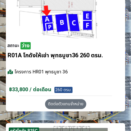
ว่าง
สถานะ
R01A โกดังให้เช่า พุทธบูชา36 260 ตรม.
โครงการ
HR01 พุทธบูชา 36
฿33,800 / ต่อเดือน
260 ตรม.
ติดต่อตัวแทนจำหน่าย
รหัสโกดัง R25C