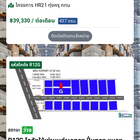
โครงการ
HR21 ทุ่งครุ กทม
฿39,330 / ต่อเดือน
437 ตรม.
ติดต่อตัวแทนจำหน่าย
รหัสโกดัง R12G
ว่าง
สถานะ