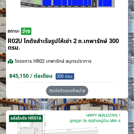
ว่าง
สถานะ
R02U โกดังสำเร็จรูปให้เช่า 2 ถ.เทพารักษ์ 300
ตรม.
โครงการ
HR02 เทพารักษ์ สมุทรปราการ
฿45,150 / ต่อเดือน
300 ตรม.
ติดต่อตัวแทนจำหน่าย
รหัสโกดัง HR01A