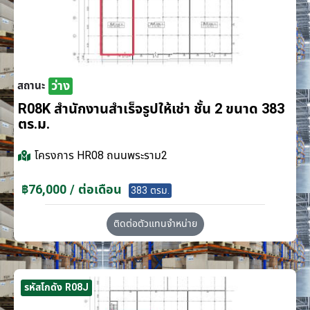
ว่าง
สถานะ
R08K สำนักงานสำเร็จรูปให้เช่า ชั้น 2 ขนาด 383
ตร.ม.
โครงการ
HR08 ถนนพระราม2
฿76,000 / ต่อเดือน
383 ตรม.
ติดต่อตัวแทนจำหน่าย
รหัสโกดัง R08J