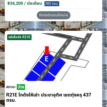
฿34,200 / ต่อเดือน
380 ตรม.
ติดต่อตัวแทนจำหน่าย
รหัสโกดัง R21E
ว่าง
สถานะ
R21E โกดังให้เช่า ประชาอุทิศ เขตทุ่งครุ 437
ตรม.