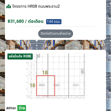
โครงการ
HR08 ถนนพระราม2
฿31,680 / ต่อเดือน
144 ตรม.
ติดต่อตัวแทนจำหน่าย
รหัสโกดัง R08E
ว่าง
สถานะ