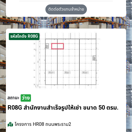
ติดต่อตัวแทนจำหน่าย
รหัสโกดัง R08G
ว่าง
สถานะ
R08G สำนักงานสำเร็จรูปให้เช่า ขนาด 50 ตรม.
โครงการ
HR08 ถนนพระราม2