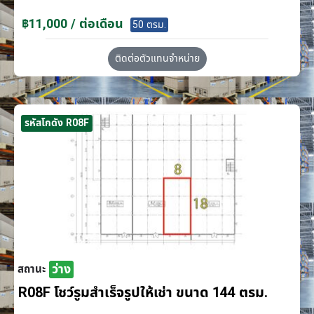
฿11,000 / ต่อเดือน
50 ตรม.
ติดต่อตัวแทนจำหน่าย
รหัสโกดัง R08F
ว่าง
สถานะ
R08F โชว์รูมสำเร็จรูปให้เช่า ขนาด 144 ตรม.