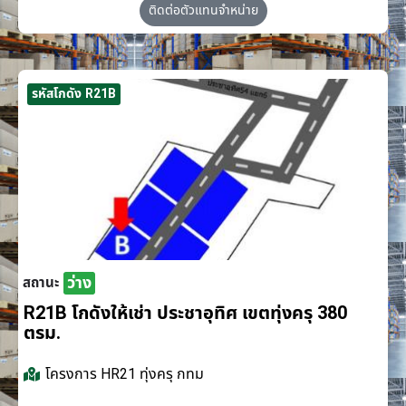
ติดต่อตัวแทนจำหน่าย
รหัสโกดัง R21B
ว่าง
สถานะ
R21B โกดังให้เช่า ประชาอุทิศ เขตทุ่งครุ 380
ตรม.
โครงการ
HR21 ทุ่งครุ กทม