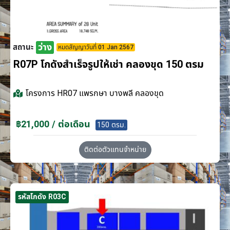
ว่าง
สถานะ
หมดสัญญาวันที่ 01 Jan 2567
R07P โกดังสำเร็จรูปให้เช่า คลองขุด 150 ตรม
โครงการ
HR07 แพรกษา บางพลี คลองขุด
฿21,000 / ต่อเดือน
150 ตรม.
ติดต่อตัวแทนจำหน่าย
รหัสโกดัง R03C