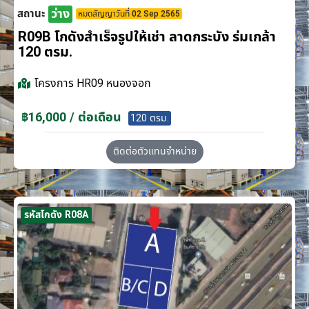
ว่าง
สถานะ
หมดสัญญาวันที่ 02 Sep 2565
R09B โกดังสำเร็จรูปให้เช่า ลาดกระบัง​ ร่มเกล้า
120 ตรม.
โครงการ
HR09 หนองจอก
฿16,000 / ต่อเดือน
120 ตรม.
ติดต่อตัวแทนจำหน่าย
รหัสโกดัง R08A