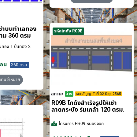
เช่าบนทำเลทอง
รหัสโกดัง R09B
ขาม 360 ตรม
นทอง 1 ปิ่นทอง 2
ือน
360 ตรม.
วแทนจำหน่าย
สถานะ
ว่าง
หมดสัญญาวันที่ 02 Sep 2565
R09B โกดังสำเร็จรูปให้เช่า
ลาดกระบัง​ ร่มเกล้า 120 ตรม.
โครงการ
HR09 หนองจอก