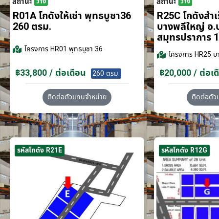
สถานะ
สถานะ
ว่าง
ว่าง
R01A โกดังให้เช่า พุทธบูชา36
R25C โกดังสำเร็
260 ตรม.
บางพลีใหญ่ อ.
สมุทรปราการ 1
โครงการ
HR01 พุทธบูชา 36
โครงการ
HR25 บา
฿33,800 / ต่อเดือน
฿20,000 / ต่อเด
260 ตรม.
ติดต่อตัวแทนจำหน่าย
ติดต่อตั
รหัสโกดัง R21E
รหัสโกดัง R12G