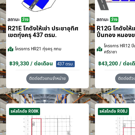
สถานะ
สถานะ
ว่าง
ว่าง
R21E โกดังให้เช่า ประชาอุทิศ
R12G โกดังให้
เขตทุ่งครุ 437 ตรม.
ปิ่นทอง หนอง
โครงการ
HR12 ปิ่
โครงการ
HR21 ทุ่งครุ กทม
ศรีราชา
฿39,330 / ต่อเดือน
฿43,200 / ต่อเด
437 ตรม.
ติดต่อตัวแทนจำหน่าย
ติดต่อตั
รหัสโกดัง R08K
รหัสโกดัง R08J