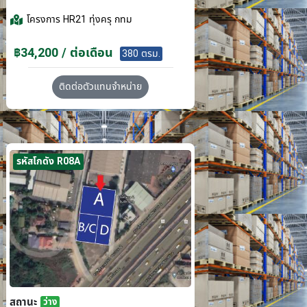
โครงการ
HR21 ทุ่งครุ กทม
฿34,200 / ต่อเดือน
380 ตรม.
ติดต่อตัวแทนจำหน่าย
รหัสโกดัง R08A
สถานะ
ว่าง