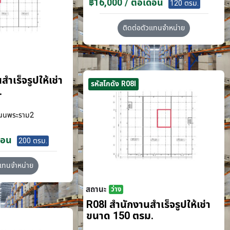
฿16,000 / ต่อเดือน
120 ตรม.
ติดต่อตัวแทนจำหน่าย
ำเร็จรูปให้เช่า
รหัสโกดัง R08I
.
นนพระราม2
ือน
200 ตรม.
วแทนจำหน่าย
สถานะ
ว่าง
R08I สำนักงานสำเร็จรูปให้เช่า
ขนาด 150 ตรม.