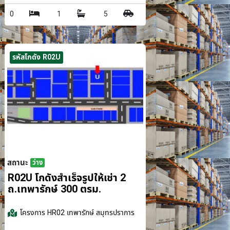
0
1
5
รหัสโกดัง R02U
สถานะ
ว่าง
รม.
R02U โกดังสำเร็จรูปให้เช่า 2
ถ.เทพารักษ์ 300 ตรม.
โครงการ
HR02 เทพารักษ์ สมุทรปราการ