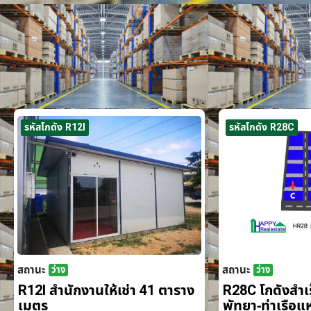
รหัสโกดัง R12I
รหัสโกดัง R28C
สถานะ
สถานะ
ว่าง
ว่าง
R12I สำนักงานให้เช่า 41 ตาราง
R28C โกดังสำเร็
เมตร
พัทยา-ท่าเรือ