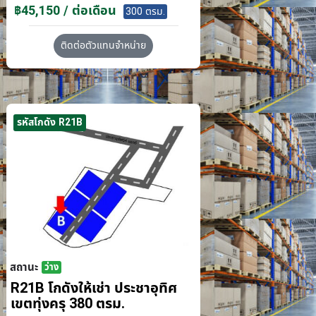
฿45,150 / ต่อเดือน
300 ตรม.
ติดต่อตัวแทนจำหน่าย
รหัสโกดัง R21B
สถานะ
ว่าง
R21B โกดังให้เช่า ประชาอุทิศ
เขตทุ่งครุ 380 ตรม.