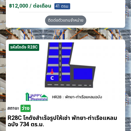
฿12,000 / ต่อเดือน
41 ตรม.
ติดต่อตัวแทนจำหน่าย
รหัสโกดัง R28C
ว่าง
สถานะ
R28C โกดังสำเร็จรูปให้เช่า พัทยา-ท่าเรือแหลม
ฉบัง 734 ตร.ม.