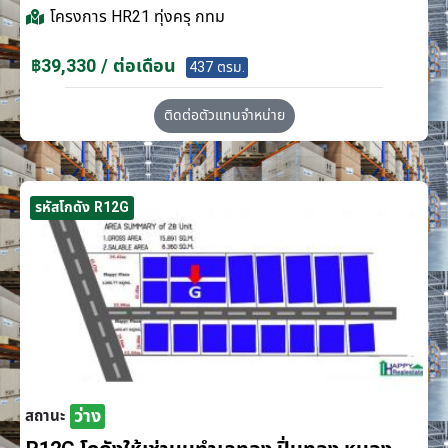
โครงการ
HR21 ทุ่งครุ กทม
฿39,330 / ต่อเดือน
437 ตรม.
ติดต่อตัวแทนจำหน่าย
รหัสโกดัง R12G
ว่าง
สถานะ