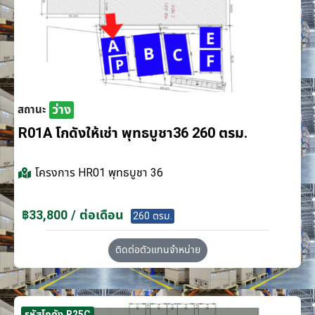
ว่าง
สถานะ
R01A โกดังให้เช่า พุทธบูชา36 260 ตรม.
โครงการ
HR01 พุทธบูชา 36
฿33,800 / ต่อเดือน
260 ตรม.
ติดต่อตัวแทนจำหน่าย
รหัสโกดัง R25C