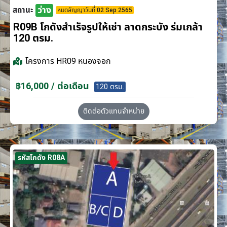
ว่าง
สถานะ
หมดสัญญาวันที่ 02 Sep 2565
R09B โกดังสำเร็จรูปให้เช่า ลาดกระบัง​ ร่มเกล้า
120 ตรม.
โครงการ
HR09 หนองจอก
฿16,000 / ต่อเดือน
120 ตรม.
ติดต่อตัวแทนจำหน่าย
รหัสโกดัง R08A