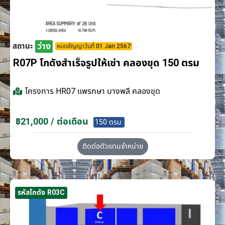
ว่าง
สถานะ
หมดสัญญาวันที่ 01 Jan 2567
R07P โกดังสำเร็จรูปให้เช่า คลองขุด 150 ตรม
โครงการ
HR07 แพรกษา บางพลี คลองขุด
฿21,000 / ต่อเดือน
150 ตรม.
ติดต่อตัวแทนจำหน่าย
รหัสโกดัง R03C