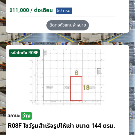
฿11,000 / ต่อเดือน
50 ตรม.
ติดต่อตัวแทนจำหน่าย
รหัสโกดัง R08F
ว่าง
สถานะ
R08F โชว์รูมสำเร็จรูปให้เช่า ขนาด 144 ตรม.