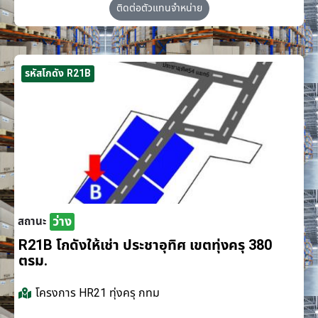
ติดต่อตัวแทนจำหน่าย
รหัสโกดัง R21B
ว่าง
สถานะ
R21B โกดังให้เช่า ประชาอุทิศ เขตทุ่งครุ 380
ตรม.
โครงการ
HR21 ทุ่งครุ กทม