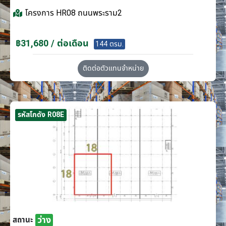
โครงการ
HR08 ถนนพระราม2
฿31,680 / ต่อเดือน
144 ตรม.
ติดต่อตัวแทนจำหน่าย
รหัสโกดัง R08E
ว่าง
สถานะ