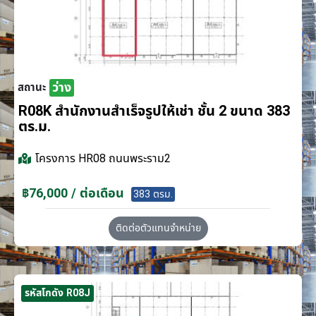
ว่าง
สถานะ
R08K สำนักงานสำเร็จรูปให้เช่า ชั้น 2 ขนาด 383
ตร.ม.
โครงการ
HR08 ถนนพระราม2
฿76,000 / ต่อเดือน
383 ตรม.
ติดต่อตัวแทนจำหน่าย
รหัสโกดัง R08J