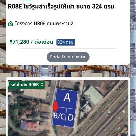
R08E โชว์รูมสำเร็จรูปให้เช่า ขนาด 324 ตรม.
โครงการ
HR08 ถนนพระราม2
฿71,280 / ต่อเดือน
324 ตรม.
ติดต่อตัวแทนจำหน่าย
รหัสโกดัง R08B-C