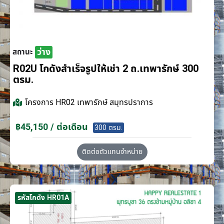
ว่าง
สถานะ
R02U โกดังสำเร็จรูปให้เช่า 2 ถ.เทพารักษ์ 300
ตรม.
โครงการ
HR02 เทพารักษ์ สมุทรปราการ
฿45,150 / ต่อเดือน
300 ตรม.
ติดต่อตัวแทนจำหน่าย
รหัสโกดัง HR01A