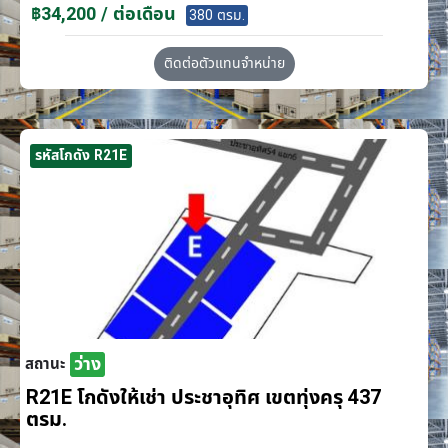
฿34,200 / ต่อเดือน
380 ตรม.
ติดต่อตัวแทนจำหน่าย
รหัสโกดัง R21E
ว่าง
สถานะ
R21E โกดังให้เช่า ประชาอุทิศ เขตทุ่งครุ 437
ตรม.