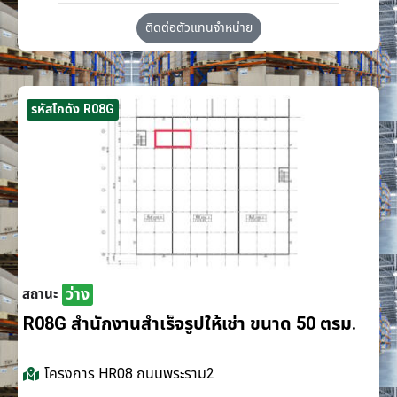
ติดต่อตัวแทนจำหน่าย
รหัสโกดัง R08G
ว่าง
สถานะ
R08G สำนักงานสำเร็จรูปให้เช่า ขนาด 50 ตรม.
โครงการ
HR08 ถนนพระราม2