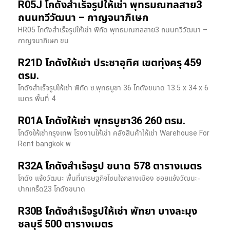
R05J โกดังสำเร็จรูปให้เช่า พุทธมณฑลสาย3
ถนนทวีวัฒนา – กาญจนาภิเษก
HR05 โกดังสำเร็จรูปให้เช่า พิกัด พุทธมณฑลสาย3 ถนนทวีวัฒนา –
กาญจนาภิเษก ขน
R21D โกดังให้เช่า ประชาอุทิศ เขตทุ่งครุ 459
ตรม.
โกดังสำเร็จรูปให้เช่า พิกัด ซ.พุทธบูชา 36 โกดังขนาด 13.5 x 34 x 6
เมตร พื้นที่ 4
R01A โกดังให้เช่า พุทธบูชา36 260 ตรม.
โกดังให้เช่ากรุงเทพ โรงงานให้เช่า คลังสินค้าให้เช่า Warehouse For
Rent bangkok พ
R32A โกดังสำเร็จรูป ขนาด 578 ตารางเมตร
โกดัง แจ้งวัฒนะ พื้นที่เศรษฐกิจโซนใจกลางเมือง ซอยแจ้งวัฒนะ-
ปากเกร็ด23 โกดังขนาด
R30B โกดังสำเร็จรูปให้เช่า พัทยา บางละมุง
ชลบุรี 500 ตารางเมตร