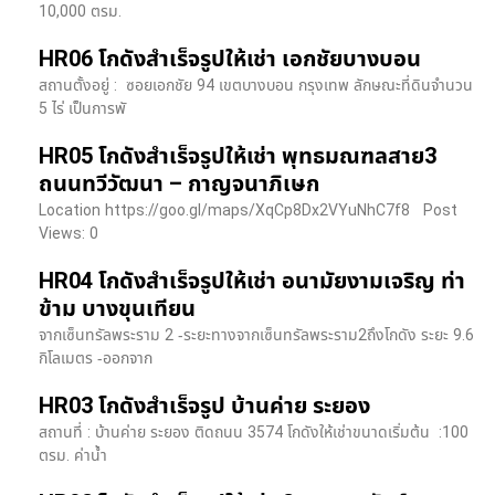
10,000 ตรม.
HR06 โกดังสำเร็จรูปให้เช่า เอกชัยบางบอน
สถานตั้งอยู่ : ซอยเอกชัย 94 เขตบางบอน กรุงเทพ ลักษณะที่ดินจำนวน
5 ไร่ เป็นการพั
HR05 โกดังสำเร็จรูปให้เช่า พุทธมณฑลสาย3
ถนนทวีวัฒนา – กาญจนาภิเษก
Location https://goo.gl/maps/XqCp8Dx2VYuNhC7f8 Post
Views: 0
HR04 โกดังสำเร็จรูปให้เช่า อนามัยงามเจริญ ท่า
ข้าม บางขุนเทียน
จากเซ็นทรัลพระราม 2 -ระยะทางจากเซ็นทรัลพระราม2ถึงโกดัง ระยะ 9.6
กิโลเมตร -ออกจาก
HR03 โกดังสำเร็จรูป บ้านค่าย ระยอง
สถานที่ : บ้านค่าย ระยอง ติดถนน 3574 โกดังให้เช่าขนาดเริ่มต้น :100
ตรม. ค่าน้ำ