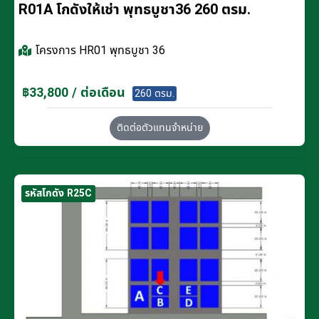
R01A โกดังให้เช่า พุทธบูชา36 260 ตรม.
โครงการ
HR01 พุทธบูชา 36
฿33,800 / ต่อเดือน
260 ตรม.
ติดต่อตัวแทนจำหน่าย
รหัสโกดัง R25C