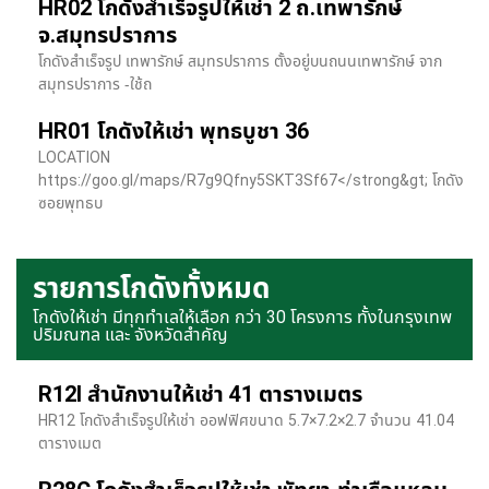
HR02 โกดังสำเร็จรูปให้เช่า 2 ถ.เทพารักษ์
จ.สมุทรปราการ
โกดังสำเร็จรูป เทพารักษ์ สมุทรปราการ ตั้งอยู่บนถนนเทพารักษ์ จาก
สมุทรปราการ -ใช้ถ
HR01 โกดังให้เช่า พุทธบูชา 36
LOCATION
https://goo.gl/maps/R7g9Qfny5SKT3Sf67</strong&gt; โกดัง
ซอยพุทธบ
รายการโกดังทั้งหมด
โกดังให้เช่า มีทุกทำเลให้เลือก กว่า 30 โครงการ ทั้งในกรุงเทพ
ปริมณฑล และ จังหวัดสำคัญ
R12I สำนักงานให้เช่า 41 ตารางเมตร
HR12 โกดังสำเร็จรูปให้เช่า ออฟฟิศขนาด 5.7×7.2×2.7 จำนวน 41.04
ตารางเมต