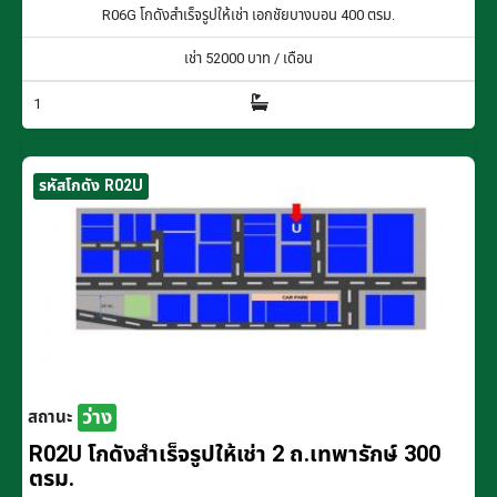
R06G โกดังสำเร็จรูปให้เช่า เอกชัยบางบอน 400 ตรม.
เช่า
52000
บาท / เดือน
1
รหัสโกดัง R02U
ว่าง
สถานะ
R02U โกดังสำเร็จรูปให้เช่า 2 ถ.เทพารักษ์ 300
ตรม.