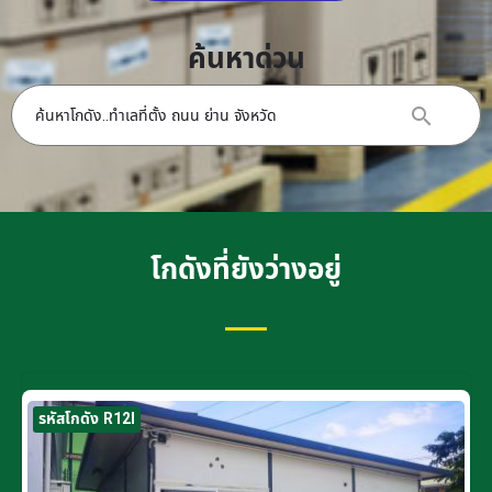
ค้นหาด่วน
โกดังที่ยังว่างอยู่
รหัสโกดัง R12I