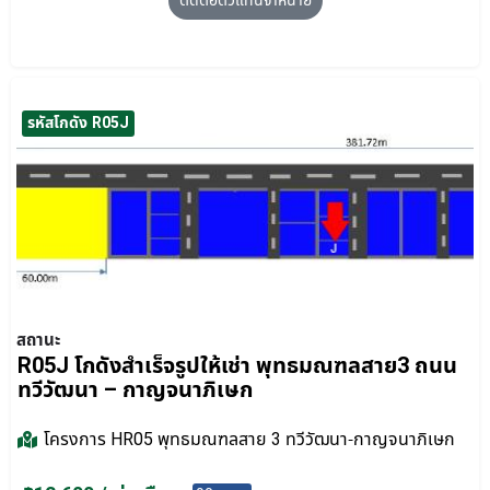
ติดต่อตัวแทนจำหน่าย
รหัสโกดัง R05J
สถานะ
R05J โกดังสำเร็จรูปให้เช่า พุทธมณฑลสาย3 ถนน
ทวีวัฒนา – กาญจนาภิเษก
โครงการ
HR05 พุทธมณฑลสาย 3 ทวีวัฒนา-กาญจนาภิเษก