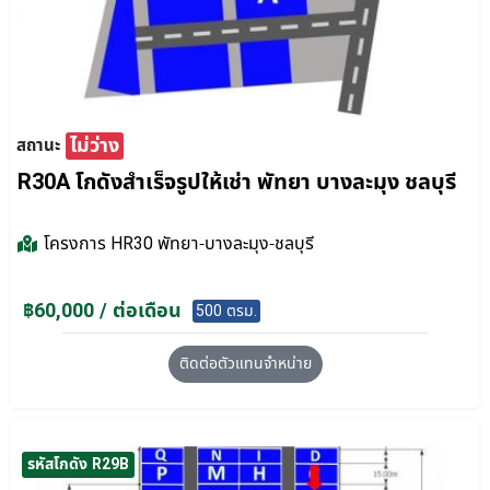
ไม่ว่าง
สถานะ
R30A โกดังสำเร็จรูปให้เช่า พัทยา บางละมุง ชลบุรี
โครงการ
HR30 พัทยา-บางละมุง-ชลบุรี
฿60,000 / ต่อเดือน
500 ตรม.
ติดต่อตัวแทนจำหน่าย
รหัสโกดัง R29B