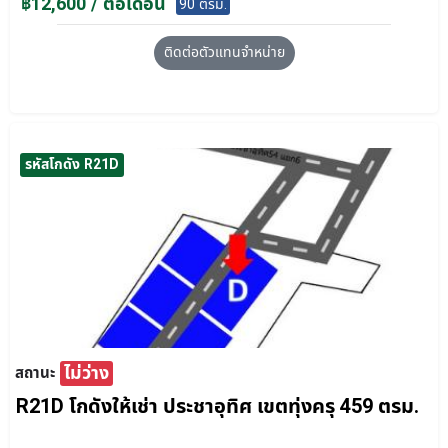
฿12,600 / ต่อเดือน
90 ตรม.
ติดต่อตัวแทนจำหน่าย
รหัสโกดัง R21D
ไม่ว่าง
สถานะ
R21D โกดังให้เช่า ประชาอุทิศ เขตทุ่งครุ 459 ตรม.