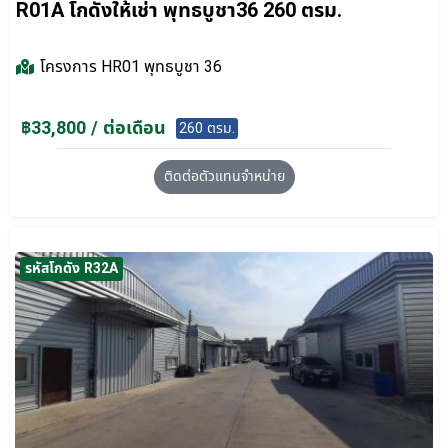
R01A โกดังให้เช่า พุทธบูชา36 260 ตรม.
โครงการ
HR01 พุทธบูชา 36
฿33,800 / ต่อเดือน
260 ตรม.
ติดต่อตัวแทนจำหน่าย
รหัสโกดัง R32A