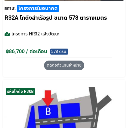
โครงการในอนาคต
สถานะ
R32A โกดังสำเร็จรูป ขนาด 578 ตารางเมตร
โครงการ
HR32 แจ้งวัฒนะ
฿86,700 / ต่อเดือน
578 ตรม.
ติดต่อตัวแทนจำหน่าย
รหัสโกดัง R30B