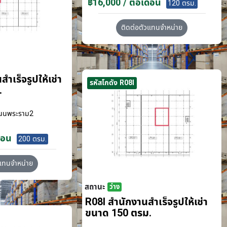
฿16,000 / ต่อเดือน
120 ตรม.
ติดต่อตัวแทนจำหน่าย
ำเร็จรูปให้เช่า
รหัสโกดัง R08I
.
นนพระราม2
ือน
200 ตรม.
วแทนจำหน่าย
สถานะ
ว่าง
R08I สำนักงานสำเร็จรูปให้เช่า
ขนาด 150 ตรม.