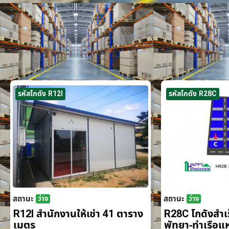
รหัสโกดัง R12I
รหัสโกดัง R28C
สถานะ
สถานะ
ว่าง
ว่าง
R12I สำนักงานให้เช่า 41 ตาราง
R28C โกดังสำเร็
เมตร
พัทยา-ท่าเรือ