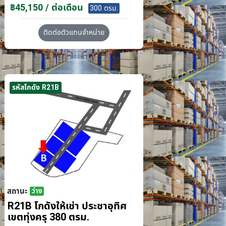
฿45,150 / ต่อเดือน
300 ตรม.
ติดต่อตัวแทนจำหน่าย
รหัสโกดัง R21B
สถานะ
ว่าง
R21B โกดังให้เช่า ประชาอุทิศ
เขตทุ่งครุ 380 ตรม.