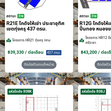
สถานะ
สถานะ
ว่าง
ว่าง
R21E โกดังให้เช่า ประชาอุทิศ
R12G โกดังให้
เขตทุ่งครุ 437 ตรม.
ปิ่นทอง หนอง
โครงการ
HR12 ปิ่
โครงการ
HR21 ทุ่งครุ กทม
ศรีราชา
฿39,330 / ต่อเดือน
฿43,200 / ต่อเด
437 ตรม.
ติดต่อตัวแทนจำหน่าย
ติดต่อตั
รหัสโกดัง R08K
รหัสโกดัง R08J