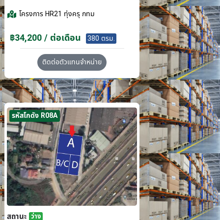
โครงการ
HR21 ทุ่งครุ กทม
฿34,200 / ต่อเดือน
380 ตรม.
ติดต่อตัวแทนจำหน่าย
รหัสโกดัง R08A
สถานะ
ว่าง