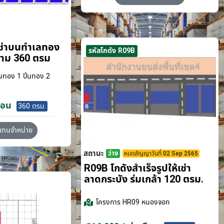
เช่าบนทำเลทอง
รหัสโกดัง R09B
ขาม 360 ตรม
นทอง 1 ปิ่นทอง 2
ือน
360 ตรม.
วแทนจำหน่าย
สถานะ
ว่าง
หมดสัญญาวันที่ 02 Sep 2565
R09B โกดังสำเร็จรูปให้เช่า
ลาดกระบัง​ ร่มเกล้า 120 ตรม.
โครงการ
HR09 หนองจอก