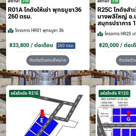
สถานะ
สถานะ
ว่าง
ว่าง
R01A โกดังให้เช่า พุทธบูชา36
R25C โกดังสำเร็
260 ตรม.
บางพลีใหญ่ อ.
สมุทรปราการ 1
โครงการ
HR01 พุทธบูชา 36
โครงการ
HR25 บา
฿33,800 / ต่อเดือน
฿20,000 / ต่อเด
260 ตรม.
ติดต่อตัวแทนจำหน่าย
ติดต่อตั
รหัสโกดัง R21E
รหัสโกดัง R12G