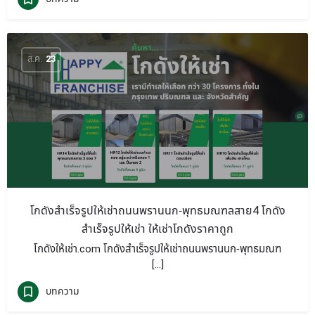
ส.ค.
23
โกดังสำเร็จรูปให้เช่าถนนพรานนก-พุทธมณฑลสาย4 โกดัง
สำเร็จรูปให้เช่า ให้เช่าโกดังราคาถูก
โกดังให้เช่า.com โกดังสำเร็จรูปให้เช่าถนนพรานนก-พุทธมณฑ
[…]
บทความ