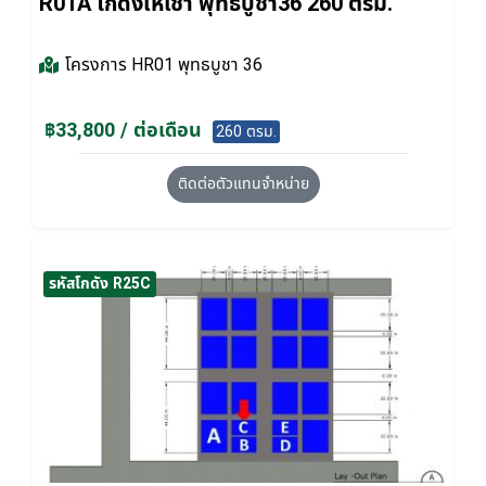
R01A โกดังให้เช่า พุทธบูชา36 260 ตรม.
โครงการ
HR01 พุทธบูชา 36
฿33,800 / ต่อเดือน
260 ตรม.
ติดต่อตัวแทนจำหน่าย
รหัสโกดัง R25C