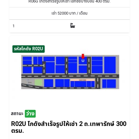
R06G โกดังสำเร็จรูปให้เช่า เอกชัยบางบอน 400 ตรม.
เช่า
52000
บาท / เดือน
1
รหัสโกดัง R02U
ว่าง
สถานะ
R02U โกดังสำเร็จรูปให้เช่า 2 ถ.เทพารักษ์ 300
ตรม.