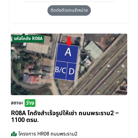
ติดต่อตัวแทนจำหน่าย
รหัสโกดัง R08A
ว่าง
สถานะ
R08A โกดังสำเร็จรูปให้เช่า ถนนพระราม2 –
1100 ตรม.
โครงการ
HR08 ถนนพระราม2