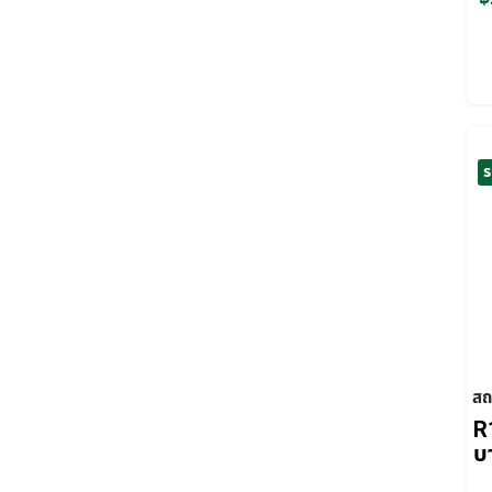
ร
สถ
R
บ