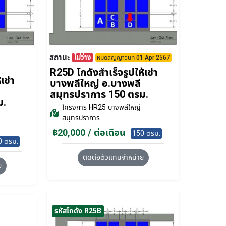
สถานะ
ไม่ว่าง
หมดสัญญาวันที่ 01 Apr 2567
R25D โกดังสำเร็จรูปให้เช่า
เช่า
บางพลีใหญ่ อ.บางพลี
สมุทรปราการ 150 ตรม.
ม.
โครงการ
HR25 บางพลีใหญ่
สมุทรปราการ
฿20,000 / ต่อเดือน
150 ตรม.
0 ตรม.
ติดต่อตัวแทนจำหน่าย
ย
รหัสโกดัง R25B