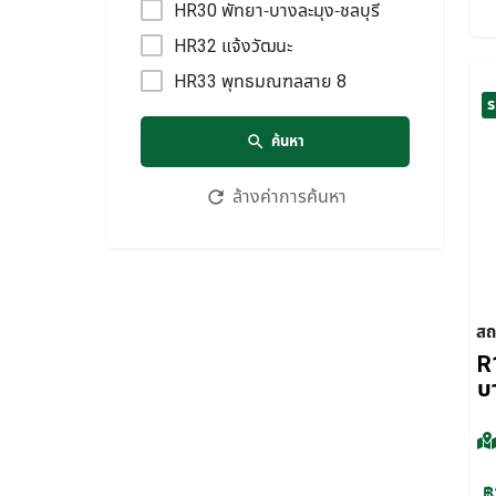
HR30 พัทยา-บางละมุง-ชลบุรี
HR32 แจ้งวัฒนะ
HR33 พุทธมณฑลสาย 8
ร
ค้นหา
ล้างค่าการค้นหา
สถ
R
บ
฿