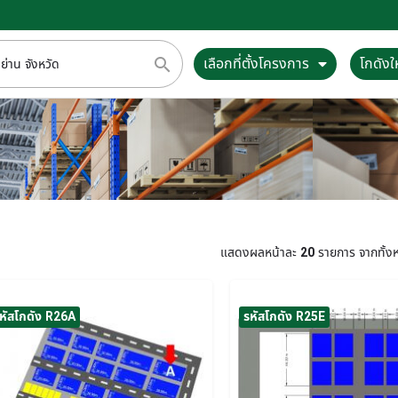
เลือกที่ตั้งโครงการ
โกดังให
แสดงผลหน้าละ
20
รายการ จากทั้
หัสโกดัง R26A
รหัสโกดัง R25E