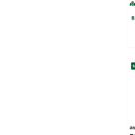
฿
ร
สถ