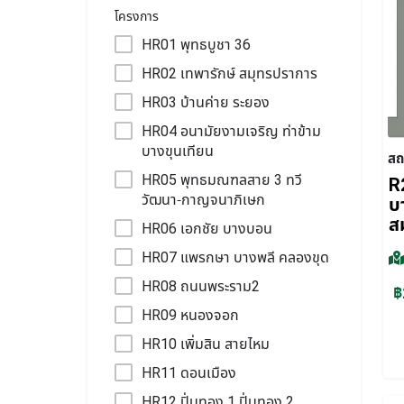
โครงการ
HR01 พุทธบูชา 36
HR02 เทพารักษ์ สมุทรปราการ
HR03 บ้านค่าย ระยอง
HR04 อนามัยงามเจริญ ท่าข้าม
บางขุนเทียน
สถ
HR05 พุทธมณฑลสาย 3 ทวี
R2
วัฒนา-กาญจนาภิเษก
บ
ส
HR06 เอกชัย บางบอน
HR07 แพรกษา บางพลี คลองขุด
HR08 ถนนพระราม2
฿
HR09 หนองจอก
HR10 เพิ่มสิน สายไหม
HR11 ดอนเมือง
HR12 ปิ่นทอง 1 ปิ่นทอง 2